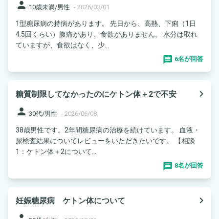
person
10歳未満/男性
-
2026/03/01
1型糖尿病の持病があります。 先日から、高熱、下痢（1日
4.5回くらい）腹痛があり、食欲がありません。 水分は取れ
ていますが、食欲はなく、少...
6名が回答
navigate_next
糖質制限してなかったのにケトン体＋2で不安
person
30代/男性
-
2026/06/08
38歳男性です。2年間糖尿病の治療を続けています。 血液・
尿検査結果についてレビューをいただきたいです。 【相談
1：ケトン体＋2について...
8名が回答
navigate_next
妊娠糖尿病 ケトン体について
person