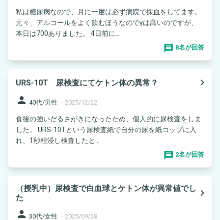
私は糖尿病なので、月に一度は必ず病院で採血をしてます。
元々、アルコールをよく飲むほうなのでγは高いのですが、
本日は700ありました。 4日前に...
8名が回答
navigate_next
URS-10T 尿検査にてケトン体の異常？
person
40代/男性
-
2025/12/22
食後の強いだるさがきになったため、個人的に尿検査をしま
した。 URS-10Tという尿検査紙で自分の尿を紙コップに入
れ、1秒程浸し検査したと...
2名が回答
（授乳中）尿検査で白血球とケトン体が異常値でし
navigate_next
た
person
30代/女性
-
2025/09/28