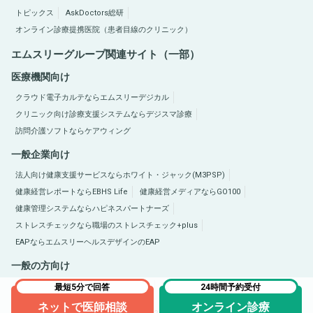
トピックス
AskDoctors総研
オンライン診療提携医院（患者目線のクリニック）
エムスリーグループ関連サイト（一部）
医療機関向け
クラウド電子カルテならエムスリーデジカル
クリニック向け診療支援システムならデジスマ診療
訪問介護ソフトならケアウィング
一般企業向け
法人向け健康支援サービスならホワイト・ジャック(M3PSP)
健康経営レポートならEBHS Life
健康経営メディアならGO100
健康管理システムならハピネスパートナーズ
ストレスチェックなら職場のストレスチェック+plus
EAPならエムスリーヘルスデザインのEAP
一般の方向け
医療総合サイトQLife（キューライフ）
肥満症総合サイトならひまんラボ
最短5分で回答
24時間予約受付
ネットで医師相談
オンライン診療