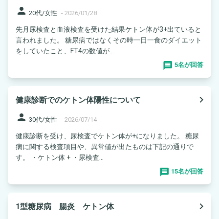
person
20代/女性
-
2026/01/28
先月尿検査と血液検査を受けた結果ケトン体が3+出ていると
言われました。 糖尿病ではなくその時一日一食のダイエット
をしていたこと、FT4の数値が...
5名が回答
navigate_next
健康診断でのケトン体陽性について
person
30代/女性
-
2026/07/14
健康診断を受け、尿検査でケトン体が+になりました。 糖尿
病に関する検査項目や、異常値が出たものは下記の通りで
す。 ・ケトン体 + ・尿検査...
15名が回答
navigate_next
1型糖尿病 腸炎 ケトン体