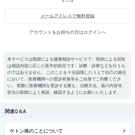
メールアドレスで無料登録
アカウントをお持ちの方は
ログイン
へ
本サービスは医師による健康相談サービスで、医師による回答
は相談内容に応じた医学的助言です。診断・診察などを行うも
のではありません。 このことを十分認識したうえで自己の責任
において、医療機関への受診有無等をご自身でご判断くださ
い。 実際に医療機関を受診する際も、治療方法、薬の内容等、
担当の医師によく相談、確認するようにお願いいたします。
関連Q＆A
navigate_next
ケトン体のことについて