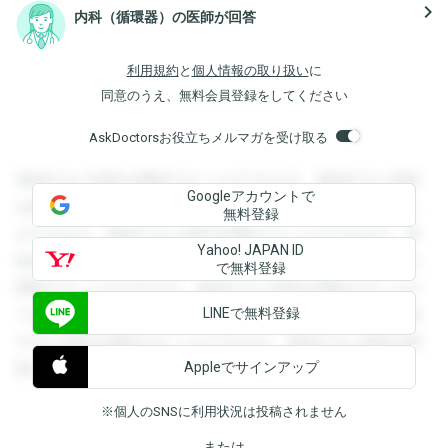
navigate_next
内科（循環器）の医師が回答
利用規約
と
個人情報の取り扱い
に
同意のうえ、無料会員登録をしてください
AskDoctorsお役立ちメルマガを受け取る
登録すると回答を閲覧することができます。登録すると回答
Googleアカウントで
を閲覧することができます。登録すると回答を閲覧すること
無料登録
ができます。登録すると回答を閲覧することができます。登
Yahoo! JAPAN ID
録すると回答を閲覧することができます。登録すると回答を
で無料登録
閲覧することができます。登録すると回答を閲覧することが
LINEで無料登録
できます。登録すると回答を閲覧することができます。登録
すると回答を閲覧することができます。登録すると回答を閲
Appleでサインアップ
覧することができます。
※個人のSNSに利用状況は投稿されません
または