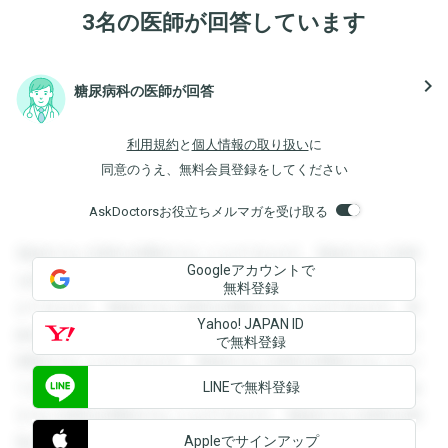
3名の医師が回答しています
navigate_next
糖尿病科の医師が回答
利用規約
と
個人情報の取り扱い
に
同意のうえ、無料会員登録をしてください
AskDoctorsお役立ちメルマガを受け取る
登録すると回答を閲覧することができます。登録すると回答
Googleアカウントで
を閲覧することができます。登録すると回答を閲覧すること
無料登録
ができます。登録すると回答を閲覧することができます。登
Yahoo! JAPAN ID
録すると回答を閲覧することができます。登録すると回答を
で無料登録
閲覧することができます。登録すると回答を閲覧することが
LINEで無料登録
できます。登録すると回答を閲覧することができます。登録
すると回答を閲覧することができます。登録すると回答を閲
Appleでサインアップ
覧することができます。