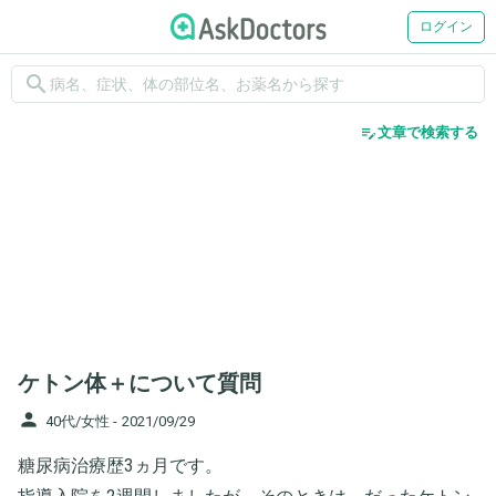
ログイン
search
edit_note
文章で検索する
ケトン体＋について質問
person
40代/女性 -
2021/09/29
糖尿病治療歴3ヵ月です。