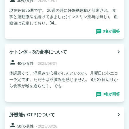
30代/女性
-
2025/10/01
現在妊娠36週です。 26週の時に妊娠糖尿病と診断され、食
事と運動療法を続けてきました(インスリン投与は無し)。 血
糖値は安定しており、34...
3名が回答
navigate_next
ケトン体＋3の食事について
person
40代/女性
-
2025/08/31
体調悪くて、浮腫みで心臓がしんどいのか、月曜日に心エコ
ー予定です。ただ今は浮腫みを感じません。 8月28日辺りか
ら食事が喉を通らなく、でも...
3名が回答
navigate_next
肝機能γ-GTPについて
person
50代/男性
-
2025/08/26