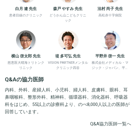
白月 遼 先生
森戸 やすみ 先生
法村 尚子 先生
患者目線のクリニック
どうかん山こどもクリニ
高松赤十字病院
ック
横山 啓太郎 先生
堤 多可弘 先生
平野井 啓一 先生
慈恵医大晴海トリトンク
VISION PARTNERメンタル
株式会社メディカル・マ
リニック
クリニック四谷
ジック・ジャパン、平野
井労働衛生コンサルタン
Q&Aの協力医師
ト事務所
内科、外科、産婦人科、小児科、婦人科、皮膚科、眼科、耳
鼻咽喉科、整形外科、精神科、循環器科、消化器科、呼吸器
科をはじめ、55以上の診療科より、のべ8,000人以上の医師が
回答しています。
Q&A協力医師一覧へ