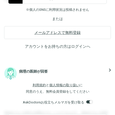
※個人のSNSに利用状況は投稿されません
または
メールアドレスで無料登録
アカウントをお持ちの方は
ログイン
へ
navigate_next
病理の医師が回答
利用規約
と
個人情報の取り扱い
に
同意のうえ、無料会員登録をしてください
AskDoctorsお役立ちメルマガを受け取る
登録すると回答を閲覧することができます。登録すると回答