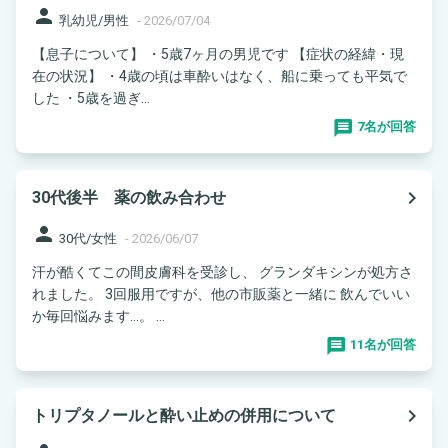
person
乳幼児/男性
-
2026/07/04
【息子について】 ・5歳7ヶ月の男児です 【症状の経緯・現
在の状況】 ・4歳の頃は車酔いはなく、船に乗っても平気で
した ・5歳を過ぎ...
7名が回答
navigate_next
30代後半 薬の飲み合わせ
person
30代/女性
-
2026/06/07
汗が酷くてこの間皮膚科を受診し、 グランダキシンが処方さ
れました。 3回服用ですが、他の市販薬と一緒に 飲んでいい
か毎回悩みます…。 ...
11名が回答
navigate_next
トリプタノールと酔い止めの併用について