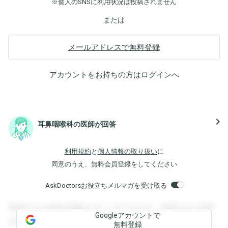
※個人のSNSに利用状況は投稿されません
または
メールアドレスで無料登録
アカウントをお持ちの方は
ログイン
へ
navigate_next
耳鼻咽喉科の医師が回答
利用規約
と
個人情報の取り扱い
に
同意のうえ、無料会員登録をしてください
AskDoctorsお役立ちメルマガを受け取る
登録すると回答を閲覧することができます。登録すると回答
Googleアカウントで
を閲覧することができます。登録すると回答を閲覧すること
無料登録