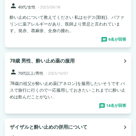
person
40代/女性
-
2025/09/18
酔い止めについて教えてください 私はセデス(顆粒)、バファ
リンに薬アレルギーがあり、医師より禁忌と言われていま
す。発赤、蕁麻疹、全身の腫れ...
6名が回答
navigate_next
78歳 男性、酔い止め薬の服用
person
70代以上/男性
-
2025/10/07
78歳の祖父が酔い止め薬(アネロン)を服用したいそうです バ
スで旅行に行くので一応服用しておきたい これまでに酔い止
めは飲んだことがない...
14名が回答
navigate_next
ザイザルと酔い止めの併用について