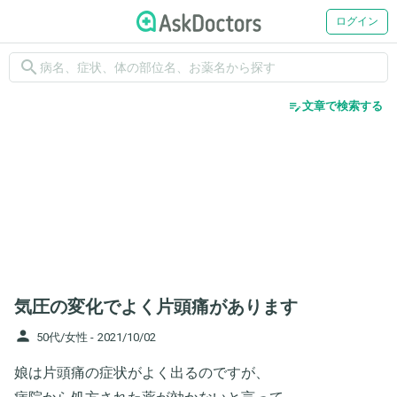
ログイン
search
edit_note
文章で検索する
気圧の変化でよく片頭痛があります
person
50代/女性 -
2021/10/02
娘は片頭痛の症状がよく出るのですが、