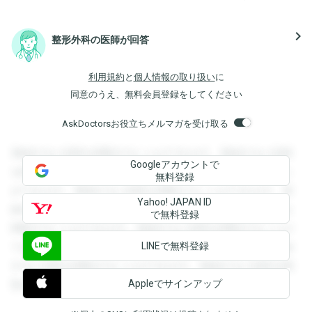
navigate_next
整形外科の医師が回答
利用規約
と
個人情報の取り扱い
に
同意のうえ、無料会員登録をしてください
AskDoctorsお役立ちメルマガを受け取る
登録すると回答を閲覧することができます。登録すると回答
Googleアカウントで
を閲覧することができます。登録すると回答を閲覧すること
無料登録
ができます。登録すると回答を閲覧することができます。登
Yahoo! JAPAN ID
録すると回答を閲覧することができます。登録すると回答を
で無料登録
閲覧することができます。登録すると回答を閲覧することが
LINEで無料登録
できます。登録すると回答を閲覧することができます。登録
すると回答を閲覧することができます。登録すると回答を閲
Appleでサインアップ
覧することができます。