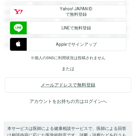
ができます。登録すると回答を閲覧することができます。登
Yahoo! JAPAN ID
録すると回答を閲覧することができます。登録すると回答を
で無料登録
閲覧することができます。登録すると回答を閲覧することが
LINEで無料登録
できます。登録すると回答を閲覧することができます。登録
すると回答を閲覧することができます。登録すると回答を閲
Appleでサインアップ
覧することができます。
※個人のSNSに利用状況は投稿されません
または
メールアドレスで無料登録
アカウントをお持ちの方は
ログイン
へ
本サービスは医師による健康相談サービスで、医師による回答
は相談内容に応じた医学的助言です。診断・診察などを行うも