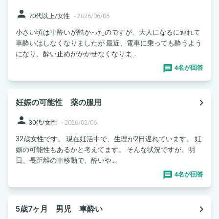
person
70代以上/女性
-
2026/06/06
小さい頃は車酔いが酷かったのですが、大人になるに連れて
車酔いはしなくなりましたが 最近、電車に乗っても酔うよう
になり、酔い止めがかかせなくなりま...
4名が回答
navigate_next
妊娠の可能性 薬の服用
person
30代/女性
-
2026/02/06
32歳女性です。 現在妊活中で、生理が2日遅れています。 妊
娠の可能性もあるかと考えてます。 そんな状況ですが、明
日、長距離の車移動で、酔いや...
4名が回答
navigate_next
5歳7ヶ月 男児 車酔い