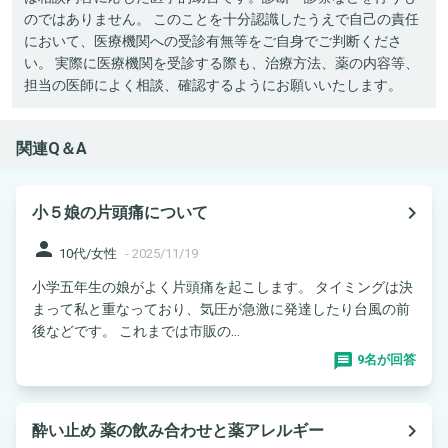
のではありません。 このことを十分認識したうえで自己の責任
において、医療機関への受診有無等をご自身でご判断くださ
い。 実際に医療機関を受診する際も、治療方法、薬の内容等、
担当の医師によく相談、確認するようにお願いいたします。
関連Q＆A
navigate_next
小５娘の片頭痛について
person
10代/女性
-
2025/11/19
小学五年生の娘がよく片頭痛を起こします。 タイミングは決
まって私と重なっており、気圧が急激に発達したり台風の前
後などです。 これまでは市販の...
9名が回答
navigate_next
酔い止め 薬の飲み合わせと薬アレルギー