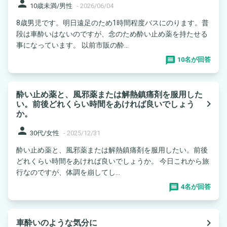
person
10歳未満/男性
-
2026/06/04
8歳男児です。明日遠足のため1時間程度バスにのります。普
段は車酔いはないのですが、念のため酔い止め薬を持たせる
事になっています。 以前市販の酔...
10名が回答
酔い止め薬と、風邪薬または解熱鎮痛剤を服用した
navigate_next
い。前後どれくらい時間をあければ良いでしょう
か。
person
30代/女性
-
2025/12/31
酔い止め薬と、風邪薬または解熱鎮痛剤を服用したい。前後
どれくらい時間をあければ良いでしょうか。 今日これから旅
行なのですが、体調を崩してし...
4名が回答
navigate_next
車酔いのような気分に