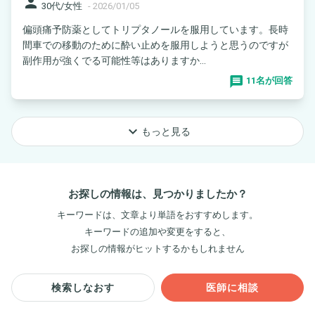
person
30代/女性
-
2026/01/05
偏頭痛予防薬としてトリプタノールを服用しています。長時
間車での移動のために酔い止めを服用しようと思うのですが
副作用が強くでる可能性等はありますか...
11名が回答
keyboard_arrow_down
もっと見る
お探しの情報は、見つかりましたか？
キーワードは、文章より単語をおすすめします。
キーワードの追加や変更をすると、
お探しの情報がヒットするかもしれません
検索しなおす
医師に相談