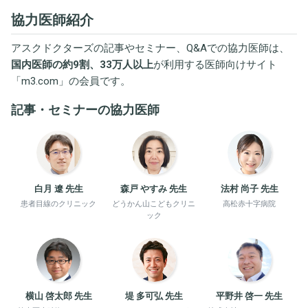
協力医師紹介
アスクドクターズの記事やセミナー、Q&Aでの協力医師は、
国内医師の約9割、33万人以上
が利用する医師向けサイト
「
m3.com
」の会員です。
記事・セミナーの協力医師
白月 遼 先生
森戸 やすみ 先生
法村 尚子 先生
患者目線のクリニック
どうかん山こどもクリニ
高松赤十字病院
ック
横山 啓太郎 先生
堤 多可弘 先生
平野井 啓一 先生