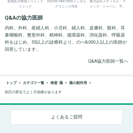
慈恵医大晴海トリトンク
VISION PARTNERメンタル
株式会社メディカル・マ
リニック
クリニック四谷
ジック・ジャパン、平野
井労働衛生コンサルタン
Q&Aの協力医師
ト事務所
内科、外科、産婦人科、小児科、婦人科、皮膚科、眼科、耳
鼻咽喉科、整形外科、精神科、循環器科、消化器科、呼吸器
科をはじめ、55以上の診療科より、のべ8,000人以上の医師が
回答しています。
Q&A協力医師一覧へ
トップ
カテゴリ一覧
検査･薬
薬の副作用
気圧の変化でよく片頭痛があります
よくあるご質問