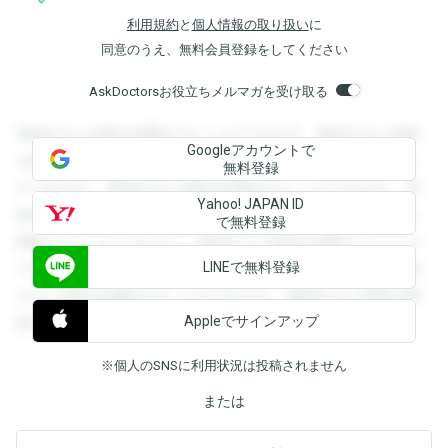
利用規約
と
個人情報の取り扱い
に
同意のうえ、無料会員登録をしてください
AskDoctorsお役立ちメルマガを受け取る
登録すると回答を閲覧することができます。登録すると回答
Googleアカウントで
を閲覧することができます。登録すると回答を閲覧すること
無料登録
ができます。登録すると回答を閲覧することができます。登
Yahoo! JAPAN ID
録すると回答を閲覧することができます。登録すると回答を
で無料登録
閲覧することができます。登録すると回答を閲覧することが
LINEで無料登録
できます。登録すると回答を閲覧することができます。登録
すると回答を閲覧することができます。登録すると回答を閲
Appleでサインアップ
覧することができます。
※個人のSNSに利用状況は投稿されません
または