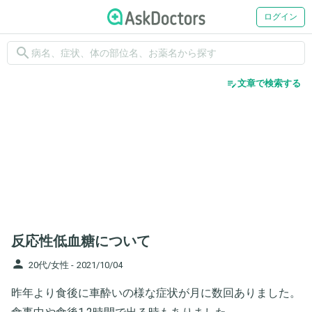
ログイン
search
edit_note
文章で検索する
反応性低血糖について
person
20代/女性 -
2021/10/04
昨年より食後に車酔いの様な症状が月に数回ありました。