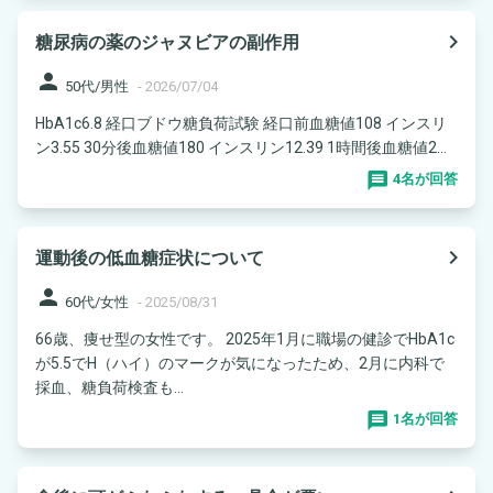
navigate_next
糖尿病の薬のジャヌビアの副作用
person
50代/男性
-
2026/07/04
HbA1c6.8 経口ブドウ糖負荷試験 経口前血糖値108 インスリ
ン3.55 30分後血糖値180 インスリン12.39 1時間後血糖値2...
4名が回答
navigate_next
運動後の低血糖症状について
person
60代/女性
-
2025/08/31
66歳、痩せ型の女性です。 2025年1月に職場の健診でHbA1c
が5.5でH（ハイ）のマークが気になったため、2月に内科で
採血、糖負荷検査も...
1名が回答