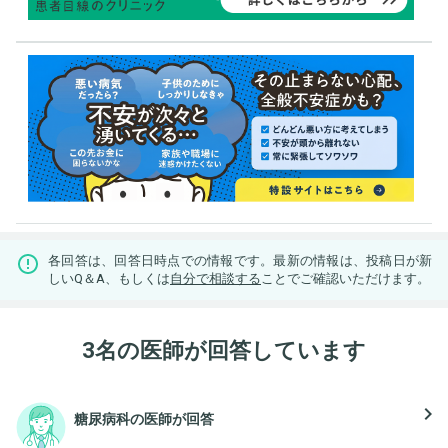
各回答は、回答日時点での情報です。最新の情報は、投稿日が新
しいQ＆A、もしくは
自分で相談する
ことでご確認いただけます。
3名の医師が回答しています
navigate_next
糖尿病科の医師が回答