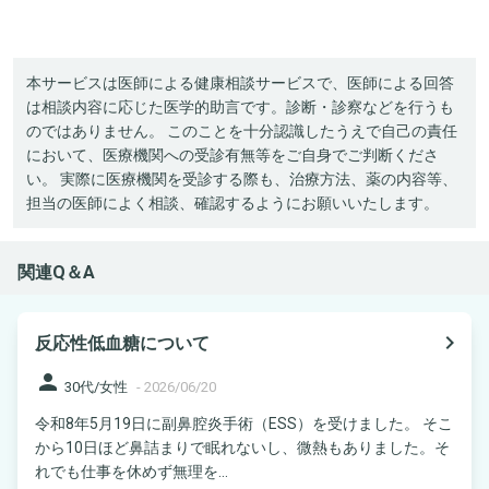
本サービスは医師による健康相談サービスで、医師による回答
は相談内容に応じた医学的助言です。診断・診察などを行うも
のではありません。 このことを十分認識したうえで自己の責任
において、医療機関への受診有無等をご自身でご判断くださ
い。 実際に医療機関を受診する際も、治療方法、薬の内容等、
担当の医師によく相談、確認するようにお願いいたします。
関連Q＆A
navigate_next
反応性低血糖について
person
30代/女性
-
2026/06/20
令和8年5月19日に副鼻腔炎手術（ESS）を受けました。 そこ
から10日ほど鼻詰まりで眠れないし、微熱もありました。そ
れでも仕事を休めず無理を...