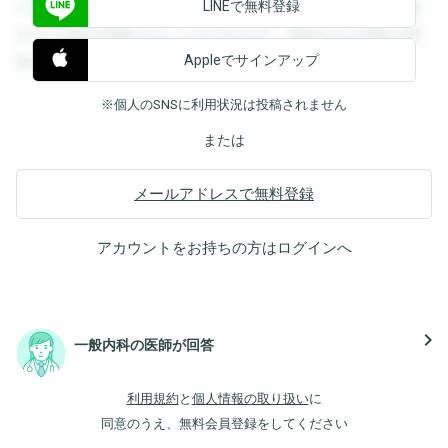
LINEで無料登録
できます。登録すると回答を閲覧することができます。登録
すると回答を閲覧することができます。登録すると回答を閲
Appleでサインアップ
覧することができます。
※個人のSNSに利用状況は投稿されません
または
メールアドレスで無料登録
アカウントをお持ちの方は
ログイン
へ
navigate_next
一般内科の医師が回答
利用規約
と
個人情報の取り扱い
に
同意のうえ、無料会員登録をしてください