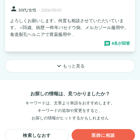
person
30代/女性
-
2026/05/01
よろしくお願いします。何度も相談させていただいていま
す。 ○35歳、病歴 一昨年バセドウ病、メルカゾール服用中。
食道裂孔ヘルニアで胃薬服用中...
4名が回答
keyboard_arrow_down
もっと見る
お探しの情報は、見つかりましたか？
キーワードは、文章より単語をおすすめします。
キーワードの追加や変更をすると、
お探しの情報がヒットするかもしれません
検索しなおす
医師に相談