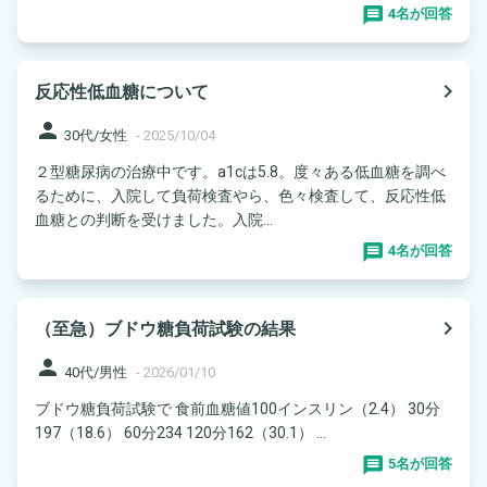
4名が回答
navigate_next
反応性低血糖について
person
30代/女性
-
2025/10/04
２型糖尿病の治療中です。a1cは5.8。度々ある低血糖を調べ
るために、入院して負荷検査やら、色々検査して、反応性低
血糖との判断を受けました。入院...
4名が回答
navigate_next
（至急）ブドウ糖負荷試験の結果
person
40代/男性
-
2026/01/10
ブドウ糖負荷試験で 食前血糖値100インスリン（2.4） 30分
197（18.6） 60分234 120分162（30.1） ...
5名が回答