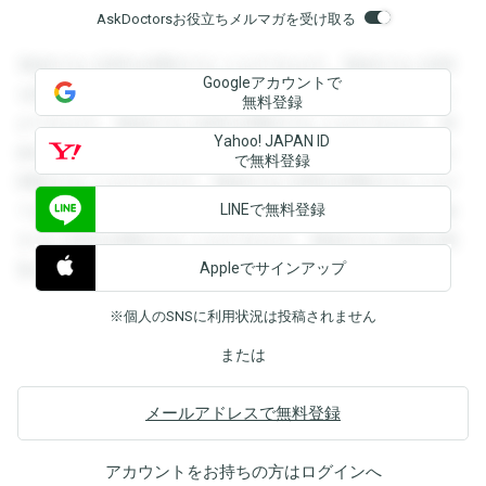
AskDoctorsお役立ちメルマガを受け取る
登録すると回答を閲覧することができます。登録すると回答
Googleアカウントで
を閲覧することができます。登録すると回答を閲覧すること
無料登録
ができます。登録すると回答を閲覧することができます。登
Yahoo! JAPAN ID
録すると回答を閲覧することができます。登録すると回答を
で無料登録
閲覧することができます。登録すると回答を閲覧することが
LINEで無料登録
できます。登録すると回答を閲覧することができます。登録
すると回答を閲覧することができます。登録すると回答を閲
Appleでサインアップ
覧することができます。
※個人のSNSに利用状況は投稿されません
または
メールアドレスで無料登録
アカウントをお持ちの方は
ログイン
へ