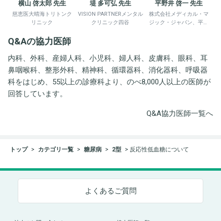
横山 啓太郎 先生
堤 多可弘 先生
平野井 啓一 先生
慈恵医大晴海トリトンク
VISION PARTNERメンタル
株式会社メディカル・マ
リニック
クリニック四谷
ジック・ジャパン、平野
井労働衛生コンサルタン
Q&Aの協力医師
ト事務所
内科、外科、産婦人科、小児科、婦人科、皮膚科、眼科、耳
鼻咽喉科、整形外科、精神科、循環器科、消化器科、呼吸器
科をはじめ、55以上の診療科より、のべ8,000人以上の医師が
回答しています。
Q&A協力医師一覧へ
トップ
カテゴリ一覧
糖尿病
2型
反応性低血糖について
よくあるご質問