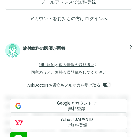
メールアドレスで無料登録
アカウントをお持ちの方は
ログイン
へ
navigate_next
放射線科の医師が回答
利用規約
と
個人情報の取り扱い
に
同意のうえ、無料会員登録をしてください
AskDoctorsお役立ちメルマガを受け取る
登録すると回答を閲覧することができます。登録すると回答
Googleアカウントで
を閲覧することができます。登録すると回答を閲覧すること
無料登録
ができます。登録すると回答を閲覧することができます。登
Yahoo! JAPAN ID
録すると回答を閲覧することができます。登録すると回答を
で無料登録
閲覧することができます。登録すると回答を閲覧することが