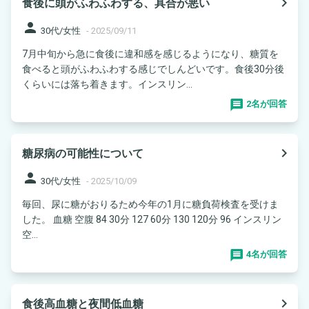
navigate_next
食後に頭がふわふわする、具合が悪い
person
30代/女性
-
2025/09/11
7月中旬から急に食後に違和感を感じるようになり、糖質を
食べると頭がふわふわする感じでしんどいです。食後30分後
くらいには落ち着きます。インスリン...
2名が回答
navigate_next
糖尿病の可能性について
person
30代/女性
-
2025/10/09
毎回、尿に糖がおりるため今年の1月に糖負荷検査を受けま
した。 血糖 空腹 84 30分 127 60分 130 120分 96 インスリン
空...
4名が回答
navigate_next
食後高血糖と夜間低血糖