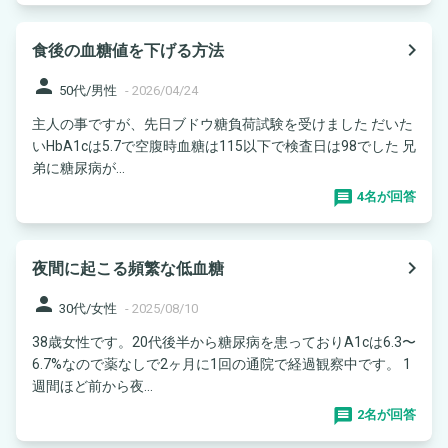
navigate_next
食後の血糖値を下げる方法
person
50代/男性
-
2026/04/24
主人の事ですが、先日ブドウ糖負荷試験を受けました だいた
いHbA1cは5.7で空腹時血糖は115以下で検査日は98でした 兄
弟に糖尿病が...
4名が回答
navigate_next
夜間に起こる頻繁な低血糖
person
30代/女性
-
2025/08/10
38歳女性です。20代後半から糖尿病を患っておりA1cは6.3〜
6.7%なので薬なしで2ヶ月に1回の通院で経過観察中です。 1
週間ほど前から夜...
2名が回答