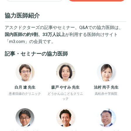
協力医師紹介
アスクドクターズの記事やセミナー、Q&Aでの協力医師は、
国内医師の約9割、33万人以上
が利用する医師向けサイト
「
m3.com
」の会員です。
記事・セミナーの協力医師
白月 遼 先生
森戸 やすみ 先生
法村 尚子 先生
患者目線のクリニック
どうかん山こどもクリニ
高松赤十字病院
ック