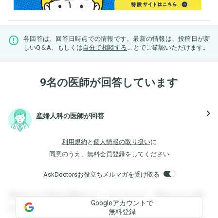
各回答は、回答日時点での情報です。最新の情報は、投稿日が新
しいQ＆A、もしくは
自分で相談する
ことでご確認いただけます。
9名の医師が回答しています
navigate_next
産婦人科の医師が回答
利用規約
と
個人情報の取り扱い
に
同意のうえ、無料会員登録をしてください
AskDoctorsお役立ちメルマガを受け取る
登録すると回答を閲覧することができます。登録すると回答
Googleアカウントで
を閲覧することができます。登録すると回答を閲覧すること
無料登録