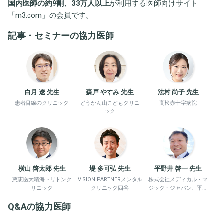
国内医師の約9割、33万人以上
が利用する医師向けサイト
「
m3.com
」の会員です。
記事・セミナーの協力医師
白月 遼 先生
森戸 やすみ 先生
法村 尚子 先生
患者目線のクリニック
どうかん山こどもクリニ
高松赤十字病院
ック
横山 啓太郎 先生
堤 多可弘 先生
平野井 啓一 先生
慈恵医大晴海トリトンク
VISION PARTNERメンタル
株式会社メディカル・マ
リニック
クリニック四谷
ジック・ジャパン、平野
井労働衛生コンサルタン
Q&Aの協力医師
ト事務所