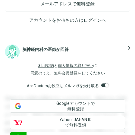
メールアドレスで無料登録
アカウントをお持ちの方は
ログイン
へ
navigate_next
脳神経内科の医師が回答
利用規約
と
個人情報の取り扱い
に
同意のうえ、無料会員登録をしてください
AskDoctorsお役立ちメルマガを受け取る
登録すると回答を閲覧することができます。登録すると回答
Googleアカウントで
を閲覧することができます。登録すると回答を閲覧すること
無料登録
ができます。登録すると回答を閲覧することができます。登
Yahoo! JAPAN ID
録すると回答を閲覧することができます。登録すると回答を
で無料登録
閲覧することができます。登録すると回答を閲覧することが