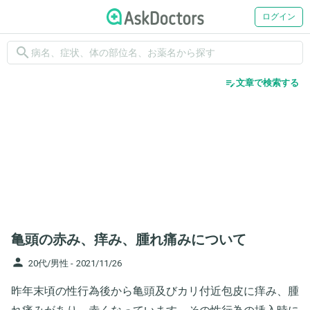
ログイン
search
edit_note
文章で検索する
亀頭の赤み、痒み、腫れ痛みについて
person
20代/男性 -
2021/11/26
昨年末頃の性行為後から亀頭及びカリ付近包皮に痒み、腫