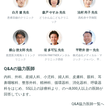
白月 遼 先生
森戸 やすみ 先生
法村 尚子 先生
患者目線のクリニック
どうかん山こどもクリニ
高松赤十字病院
ック
横山 啓太郎 先生
堤 多可弘 先生
平野井 啓一 先生
慈恵医大晴海トリトンク
VISION PARTNERメンタル
株式会社メディカル・マ
リニック
クリニック四谷
ジック・ジャパン、平野
井労働衛生コンサルタン
Q&Aの協力医師
ト事務所
内科、外科、産婦人科、小児科、婦人科、皮膚科、眼科、耳
鼻咽喉科、整形外科、精神科、循環器科、消化器科、呼吸器
科をはじめ、55以上の診療科より、のべ8,000人以上の医師が
回答しています。
Q&A協力医師一覧へ