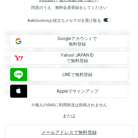
同意のうえ、無料会員登録をしてください
AskDoctorsお役立ちメルマガを受け取る
登録すると回答を閲覧することができます。登録すると回答
Googleアカウントで
を閲覧することができます。登録すると回答を閲覧すること
無料登録
ができます。登録すると回答を閲覧することができます。登
Yahoo! JAPAN ID
録すると回答を閲覧することができます。登録すると回答を
で無料登録
閲覧することができます。登録すると回答を閲覧することが
LINEで無料登録
できます。登録すると回答を閲覧することができます。登録
すると回答を閲覧することができます。登録すると回答を閲
Appleでサインアップ
覧することができます。
※個人のSNSに利用状況は投稿されません
または
メールアドレスで無料登録