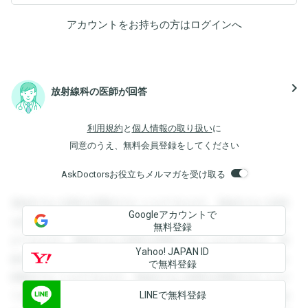
アカウントをお持ちの方は
ログイン
へ
navigate_next
放射線科の医師が回答
利用規約
と
個人情報の取り扱い
に
同意のうえ、無料会員登録をしてください
AskDoctorsお役立ちメルマガを受け取る
登録すると回答を閲覧することができます。登録すると回答
Googleアカウントで
を閲覧することができます。登録すると回答を閲覧すること
無料登録
ができます。登録すると回答を閲覧することができます。登
Yahoo! JAPAN ID
録すると回答を閲覧することができます。登録すると回答を
で無料登録
閲覧することができます。登録すると回答を閲覧することが
LINEで無料登録
できます。登録すると回答を閲覧することができます。登録