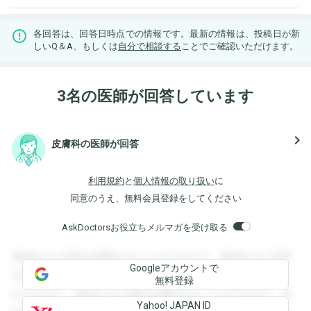
各回答は、回答日時点での情報です。最新の情報は、投稿日が新
しいQ＆A、もしくは
自分で相談する
ことでご確認いただけます。
3名の医師が回答しています
navigate_next
皮膚科の医師が回答
利用規約
と
個人情報の取り扱い
に
同意のうえ、無料会員登録をしてください
AskDoctorsお役立ちメルマガを受け取る
登録すると回答を閲覧することができます。登録すると回答
Googleアカウントで
を閲覧することができます。登録すると回答を閲覧すること
無料登録
ができます。登録すると回答を閲覧することができます。登
Yahoo! JAPAN ID