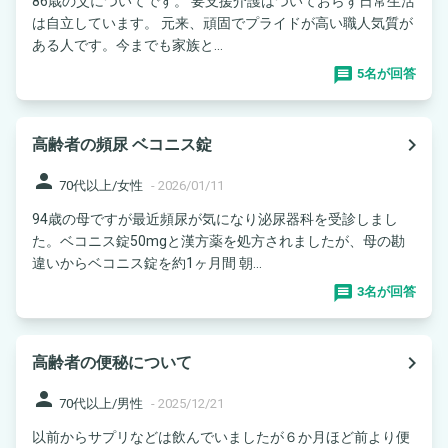
86歳の父についてです。 要支援介護はついておらず日常生活
は自立しています。 元来、頑固でプライドが高い職人気質が
ある人です。今までも家族と...
5名が回答
navigate_next
高齢者の頻尿 ベコニス錠
person
70代以上/女性
-
2026/01/11
94歳の母ですが最近頻尿が気になり泌尿器科を受診しまし
た。ベコニス錠50mgと漢方薬を処方されましたが、母の勘
違いからベコニス錠を約1ヶ月間 朝...
3名が回答
navigate_next
高齢者の便秘について
person
70代以上/男性
-
2025/12/21
以前からサプリなどは飲んでいましたが６か月ほど前より便