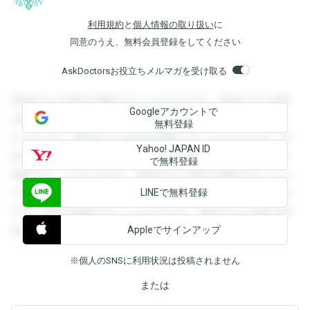
利用規約
と
個人情報の取り扱い
に
同意のうえ、無料会員登録をしてください
AskDoctorsお役立ちメルマガを受け取る
登録すると回答を閲覧することができます。登録すると回答
Googleアカウントで
を閲覧することができます。登録すると回答を閲覧すること
無料登録
ができます。登録すると回答を閲覧することができます。登
Yahoo! JAPAN ID
録すると回答を閲覧することができます。登録すると回答を
で無料登録
閲覧することができます。登録すると回答を閲覧することが
LINEで無料登録
できます。登録すると回答を閲覧することができます。登録
すると回答を閲覧することができます。登録すると回答を閲
Appleでサインアップ
覧することができます。
※個人のSNSに利用状況は投稿されません
または