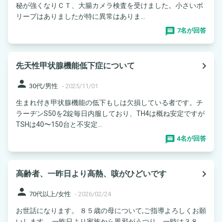
秘が強くなりＣＴ、大腸カメラ検査を受けました。小さいポ
リープはありましたが特に異常はありま...
7名が回答
navigate_next
先天性甲状腺機能低下症について
person
30代/男性
-
2025/11/01
生まれ付き甲状腺機能の低下もしは欠損している者です。チ
ラーヂンS50を2錠毎日内服しており、TH4は概ね安定ですが
TSHは40〜150台と不安定...
4名が回答
navigate_next
高齢者、一昨日より高熱、咳がひどいです
person
70代以上/女性
-
2026/02/24
お世話になります。 ８５歳の母について,ご指導よろしくお願
いします。 一昨日より家族から風邪がうつり、一時は３８．