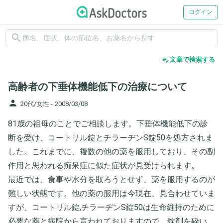
ログイン
search
edit_note
文章で検索する
高齢者の下垂体機能低下の治療について
person
20代/女性 -
2008/03/08
81歳の祖母のことでご相談します。下垂体機能低下の診
断を受け、コートリル錠とチラーヂンS錠50を処方されま
した。これまでに、複数の他の薬を服用しており、その副
作用と思われる痴呆症に似た症状が見受けられます。
最近では、食事や水分を取ろうとせず、薬を服用するのが
難しい状態です。他の薬の服用は今現在、見合わせていま
すが、コートリル錠,チラーヂンS錠50は生命維持のために
必要な薬と病院から言われておりますので、錠剤を砕い