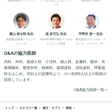
患者目線のクリニック
どうかん山こどもクリニ
高松赤十字病院
ック
横山 啓太郎 先生
堤 多可弘 先生
平野井 啓一 先生
慈恵医大晴海トリトンク
VISION PARTNERメンタル
株式会社メディカル・マ
リニック
クリニック四谷
ジック・ジャパン、平野
井労働衛生コンサルタン
Q&Aの協力医師
ト事務所
内科、外科、産婦人科、小児科、婦人科、皮膚科、眼科、耳
鼻咽喉科、整形外科、精神科、循環器科、消化器科、呼吸器
科をはじめ、55以上の診療科より、のべ8,000人以上の医師が
回答しています。
Q&A協力医師一覧へ
トップ
カテゴリ一覧
漢方・サプリ
病気