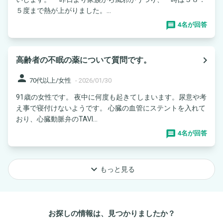
５度まで熱が上がりました。...
4名が回答
navigate_next
高齢者の不眠の薬について質問です。
person
70代以上/女性
-
2026/01/30
91歳の女性です。 夜中に何度も起きてしまいます。尿意や考
え事で寝付けないようです。 心臓の血管にステントを入れて
おり、心臓動脈弁のTAVI...
4名が回答
keyboard_arrow_down
もっと見る
お探しの情報は、見つかりましたか？