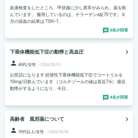
血液検査をしたところ、甲状腺に少し異常がみられ、薬を飲
んでいます。 服用しているのは、チラーヂンs錠75です。 6
月の採血の結果は TSH−1...
6名が回答
navigate_next
下垂体機能低下症の動悸と高血圧
person
40代/女性
-
2026/02/01
お世話になります 続発性下垂体機能低下症でコートリルを
10mg/日飲んでいます （コルチゾールの値は直近7.6） 最近
動悸がするようになり、今日...
4名が回答
navigate_next
高齢者 風邪薬について
person
70代以上/女性
-
2026/02/02