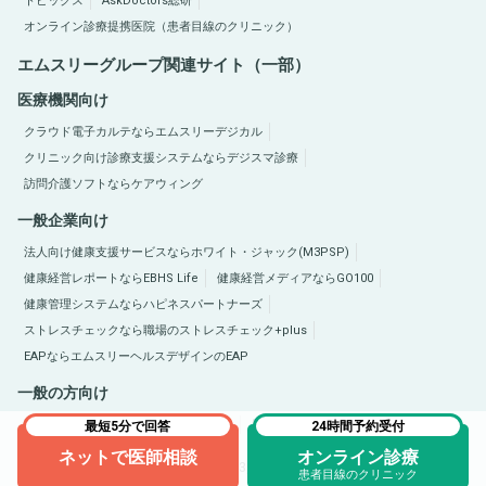
トピックス
AskDoctors総研
オンライン診療提携医院（患者目線のクリニック）
エムスリーグループ関連サイト（一部）
医療機関向け
クラウド電子カルテならエムスリーデジカル
クリニック向け診療支援システムならデジスマ診療
訪問介護ソフトならケアウィング
一般企業向け
法人向け健康支援サービスならホワイト・ジャック(M3PSP)
健康経営レポートならEBHS Life
健康経営メディアならGO100
健康管理システムならハピネスパートナーズ
ストレスチェックなら職場のストレスチェック+plus
EAPならエムスリーヘルスデザインのEAP
一般の方向け
医療総合サイトQLife（キューライフ）
肥満症総合サイトならひまんラボ
最短5分で回答
24時間予約受付
ネットで医師相談
オンライン診療
Copyright © 2005-2026 M3, Inc. All Rights Reserved.
患者目線のクリニック