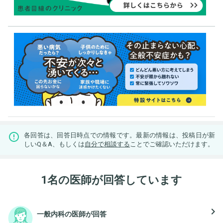
各回答は、回答日時点での情報です。最新の情報は、投稿日が新
しいQ＆A、もしくは
自分で相談する
ことでご確認いただけます。
1名の医師が回答しています
navigate_next
一般内科の医師が回答