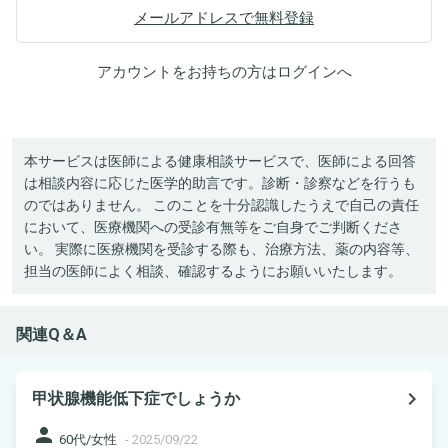
メールアドレスで無料登録
アカウントをお持ちの方は
ログイン
へ
本サービスは医師による健康相談サービスで、医師による回答
は相談内容に応じた医学的助言です。診断・診察などを行うも
のではありません。 このことを十分認識したうえで自己の責任
において、医療機関への受診有無等をご自身でご判断くださ
い。 実際に医療機関を受診する際も、治療方法、薬の内容等、
担当の医師によく相談、確認するようにお願いいたします。
関連Q＆A
navigate_next
甲状腺機能低下症でしょうか
person
60代/女性
-
2025/09/22