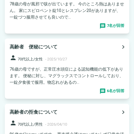
78歳の母が風邪で咳が出ています。 今のところ熱はありませ
ん。 家にスピロペント錠10とレスプレン20がありますが、
一錠づつ服用させても良いので...
7名が回答
navigate_next
高齢者 便秘について
person
70代以上/女性
-
2025/10/27
76歳の母ですが、正常圧水頭症による認知機能の低下があり
ます。 便秘に対し、マグラックスでコントロールしており、
一錠夕食後で服用。物忘れがあるの...
6名が回答
navigate_next
高齢者の拒食について
person
70代以上/男性
-
2026/04/10