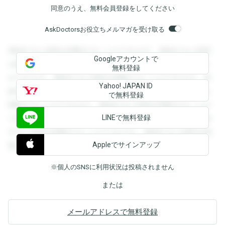
同意のうえ、無料会員登録をしてください
AskDoctorsお役立ちメルマガを受け取る
登録すると回答を閲覧することができます。登録すると回答
Googleアカウントで
を閲覧することができます。登録すると回答を閲覧すること
無料登録
ができます。登録すると回答を閲覧することができます。登
Yahoo! JAPAN ID
録すると回答を閲覧することができます。登録すると回答を
で無料登録
閲覧することができます。登録すると回答を閲覧することが
LINEで無料登録
できます。登録すると回答を閲覧することができます。登録
すると回答を閲覧することができます。登録すると回答を閲
Appleでサインアップ
覧することができます。
※個人のSNSに利用状況は投稿されません
または
メールアドレスで無料登録