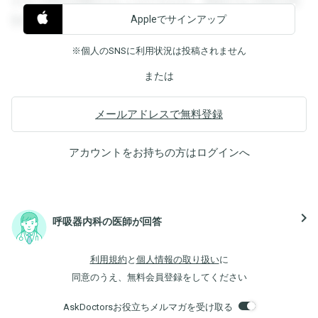
すると回答を閲覧することができます。登録すると回答を閲
Appleでサインアップ
覧することができます。
※個人のSNSに利用状況は投稿されません
または
メールアドレスで無料登録
アカウントをお持ちの方は
ログイン
へ
navigate_next
呼吸器内科の医師が回答
利用規約
と
個人情報の取り扱い
に
同意のうえ、無料会員登録をしてください
AskDoctorsお役立ちメルマガを受け取る