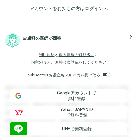
アカウントをお持ちの方は
ログイン
へ
navigate_next
皮膚科の医師が回答
利用規約
と
個人情報の取り扱い
に
同意のうえ、無料会員登録をしてください
AskDoctorsお役立ちメルマガを受け取る
登録すると回答を閲覧することができます。登録すると回答
Googleアカウントで
を閲覧することができます。登録すると回答を閲覧すること
無料登録
ができます。登録すると回答を閲覧することができます。登
Yahoo! JAPAN ID
録すると回答を閲覧することができます。登録すると回答を
で無料登録
閲覧することができます。登録すると回答を閲覧することが
LINEで無料登録
できます。登録すると回答を閲覧することができます。登録