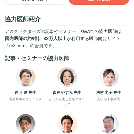
協力医師紹介
アスクドクターズの記事やセミナー、Q&Aでの協力医師は、
国内医師の約9割、33万人以上
が利用する医師向けサイト
「
m3.com
」の会員です。
記事・セミナーの協力医師
白月 遼 先生
森戸 やすみ 先生
法村 尚子 先生
患者目線のクリニック
どうかん山こどもクリニ
高松赤十字病院
ック