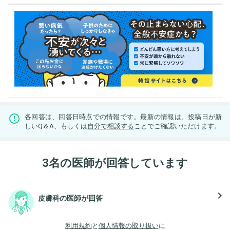
各回答は、回答日時点での情報です。最新の情報は、投稿日が新
しいQ＆A、もしくは
自分で相談する
ことでご確認いただけます。
3名の医師が回答しています
navigate_next
皮膚科の医師が回答
利用規約
と
個人情報の取り扱い
に