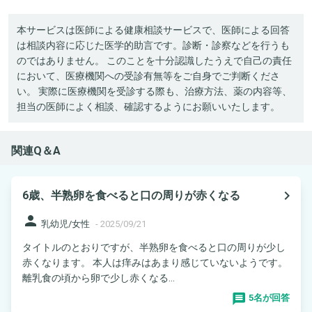
本サービスは医師による健康相談サービスで、医師による回答
は相談内容に応じた医学的助言です。診断・診察などを行うも
のではありません。 このことを十分認識したうえで自己の責任
において、医療機関への受診有無等をご自身でご判断くださ
い。 実際に医療機関を受診する際も、治療方法、薬の内容等、
担当の医師によく相談、確認するようにお願いいたします。
関連Q＆A
navigate_next
6歳、半熟卵を食べると口の周りが赤くなる
person
乳幼児/女性
-
2025/09/21
タイトルのとおりですが、半熟卵を食べると口の周りが少し
赤くなります。 本人は痒みはあまり感じていないようです。
離乳食の頃から卵で少し赤くなる...
5名が回答