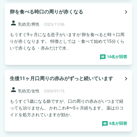
navigate_next
卵を食べる時口の周りが赤くなる
person
乳幼児/男性
-
2025/11/06
もうすぐ9ヶ月になる息子がいますが 卵を食べると時々口周
りが赤くなりま す。 特徴としては ・食べて始めて15分くら
いで赤くなる ・赤みだけで水...
10名が回答
navigate_next
生後11ヶ月口周りの赤みがずっと続いています
person
乳幼児/女性
-
2026/01/15
もうすぐ1歳になる娘ですが、口の周りの赤みがいつまで経
っても治りません。 かれこれ4〜5ヶ月経ちます。 薬はロコ
イドを処方されていますが効か...
5名が回答