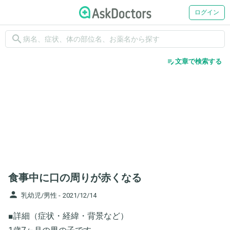
ログイン
search
edit_note
文章で検索する
食事中に口の周りが赤くなる
person
乳幼児/男性 -
2021/12/14
■詳細（症状・経緯・背景など）