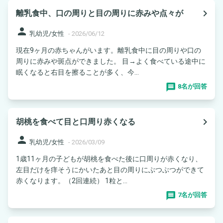
navigate_next
離乳食中、口の周りと目の周りに赤みや点々が
person
乳幼児/女性
-
2026/06/12
現在9ヶ月の赤ちゃんがいます。離乳食中に目の周りや口の
周りに赤みや斑点ができました。 目→よく食べている途中に
眠くなると右目を擦ることが多く、今...
8名が回答
navigate_next
胡桃を食べて目と口周り赤くなる
person
乳幼児/女性
-
2026/03/09
1歳11ヶ月の子どもが胡桃を食べた後に口周りが赤くなり、
左目だけを痒そうにかいたあと目の周りにぶつぶつができて
赤くなります。（2回連続） 1粒と...
7名が回答