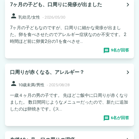
navigate_next
7ヶ月の子ども、口周りに発疹が出ました
person
乳幼児/女性
-
2026/05/30
7ヶ月の子どもなのですが、口周りに細かな発疹が出まし
た。卵を食べさせたのでアレルギー症状なのか不安です。 2
時間ほど前に卵黄2分の1を食べさせ...
9名が回答
navigate_next
口周りが赤くなる、アレルギー？
person
10歳未満/男性
-
2025/08/28
一歳４ヶ月の男の子です。 先ほどご飯中に口周りが赤くなり
ました。 数日間同じようなメニューだったので、新たに追加
したのは卵焼きです。(ス...
6名が回答