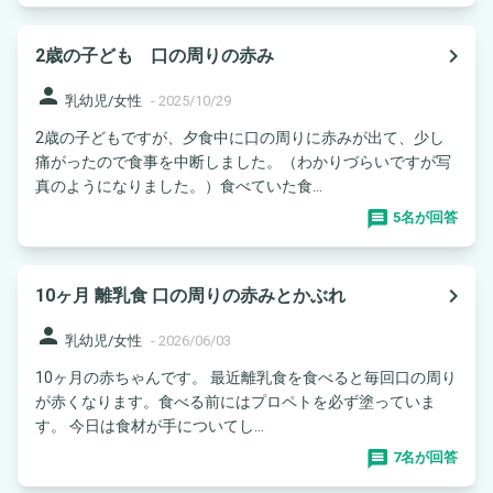
navigate_next
2歳の子ども 口の周りの赤み
person
乳幼児/女性
-
2025/10/29
2歳の子どもですが、夕食中に口の周りに赤みが出て、少し
痛がったので食事を中断しました。（わかりづらいですが写
真のようになりました。）食べていた食...
5名が回答
navigate_next
10ヶ月 離乳食 口の周りの赤みとかぶれ
person
乳幼児/女性
-
2026/06/03
10ヶ月の赤ちゃんです。 最近離乳食を食べると毎回口の周り
が赤くなります。食べる前にはプロペトを必ず塗っていま
す。 今日は食材が手についてし...
7名が回答