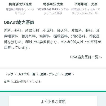
横山 啓太郎 先生
堤 多可弘 先生
平野井 啓一 先生
慈恵医大晴海トリトンク
VISION PARTNERメンタル
株式会社メディカル・マ
リニック
クリニック四谷
ジック・ジャパン、平野
井労働衛生コンサルタン
Q&Aの協力医師
ト事務所
内科、外科、産婦人科、小児科、婦人科、皮膚科、眼科、耳
鼻咽喉科、整形外科、精神科、循環器科、消化器科、呼吸器
科をはじめ、55以上の診療科より、のべ8,000人以上の医師が
回答しています。
Q&A協力医師一覧へ
トップ
カテゴリ一覧
皮膚・アトピー
皮膚
食事中に口の周りが赤くなる
よくあるご質問