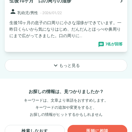
navigate_next
生後10ヶ月 口の周りの湿疹
person
乳幼児/男性
-
2026/01/22
生後10ヶ月の息子の口周りに小さな湿疹ができています。一
昨日くらいから気になりはじめ、だんだんとほっぺや鼻周り
にまで広がってきました。口の周りに...
7名が回答
keyboard_arrow_down
もっと見る
お探しの情報は、見つかりましたか？
キーワードは、文章より単語をおすすめします。
キーワードの追加や変更をすると、
お探しの情報がヒットするかもしれません
検索しなおす
医師に相談