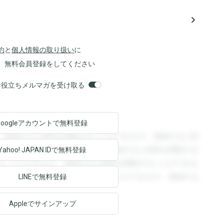
navigate_next
約
と
個人情報の取り扱い
に
、無料会員登録をしてください
orsお役立ちメルマガを受け取る
Googleアカウントで
無料登録
。登録すると回答を閲覧することができます。登録すると回
回答を閲覧することができます。登録すると回答を閲覧する
Yahoo! JAPAN ID
で無料登録
ることができます。登録すると回答を閲覧することができま
ます。登録すると回答を閲覧することができます。登録する
LINEで無料登録
Appleでサインアップ