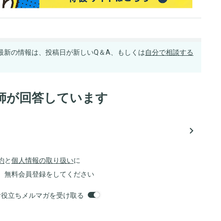
最新の情報は、投稿日が新しいQ＆A、もしくは
自分で相談する
師が回答しています
navigate_next
約
と
個人情報の取り扱い
に
、無料会員登録をしてください
orsお役立ちメルマガを受け取る