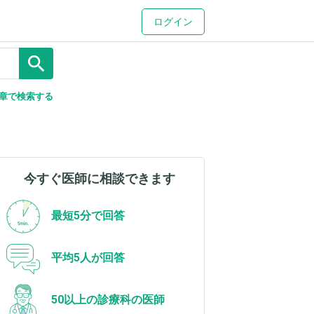
ログイン
search
章で検索する
今すぐ医師に相談できます
最短5分で回答
平均5人が回答
50以上の診療科の医師