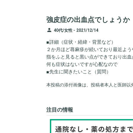
強皮症の出血点でしょうか
person
40代/女性 -
2021/12/14
■詳細（症状・経緯・背景など）
２か月ほど蕁麻疹が続いており最近よう
指をふと見ると黒い点ができており出血
何も症状はないですが心配なので
■先生に聞きたいこと（質問）
本投稿の添付画像は、投稿者本人と医師以
注目の情報