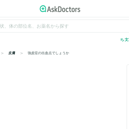
edit_note
文
皮膚
強皮症の出血点でしょうか