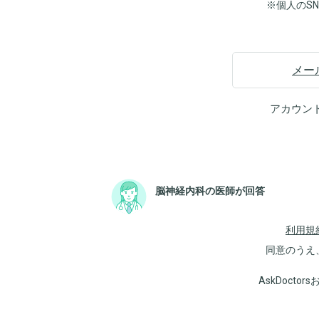
※個人のS
メー
アカウン
脳神経内科の医師が回答
利用規
同意のうえ
AskDoct