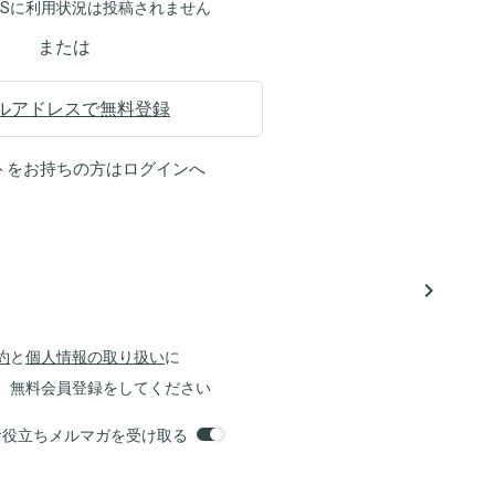
NSに利用状況は投稿されません
または
ルアドレスで無料登録
トをお持ちの方は
ログイン
へ
navigate_next
約
と
個人情報の取り扱い
に
、無料会員登録をしてください
orsお役立ちメルマガを受け取る