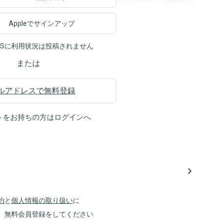
Appleでサインアップ
NSに利用状況は投稿されません
または
ルアドレスで無料登録
トをお持ちの方は
ログイン
へ
navigate_next
約
と
個人情報の取り扱い
に
、無料会員登録をしてください