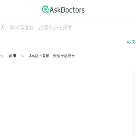
edit_note
文
皮膚
3本指の発疹 受診が必要か