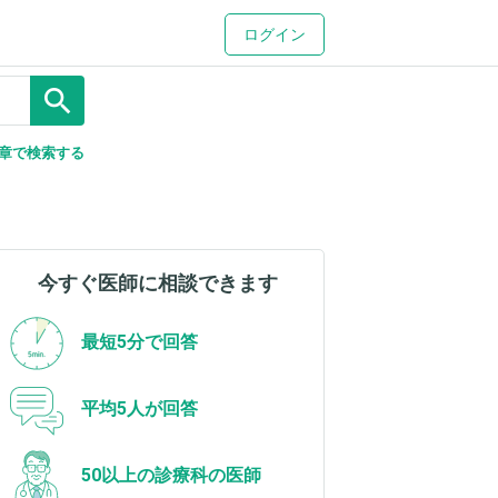
ログイン
search
章で検索する
今すぐ医師に相談できます
最短5分で回答
平均5人が回答
50以上の診療科の医師