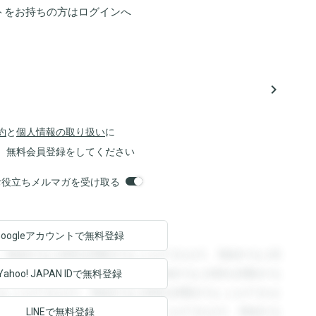
トをお持ちの方は
ログイン
へ
navigate_next
約
と
個人情報の取り扱い
に
、無料会員登録をしてください
orsお役立ちメルマガを受け取る
Googleアカウントで
無料登録
。登録すると回答を閲覧することができます。登録すると回
回答を閲覧することができます。登録すると回答を閲覧する
Yahoo! JAPAN ID
で無料登録
ることができます。登録すると回答を閲覧することができま
ます。登録すると回答を閲覧することができます。登録する
LINEで無料登録