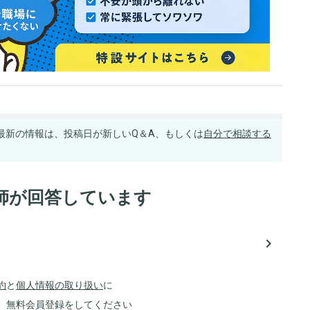
最新の情報は、投稿日が新しいQ＆A、もしくは
自分で相談する
師が回答しています
navigate_next
約
と
個人情報の取り扱い
に
、無料会員登録をしてください