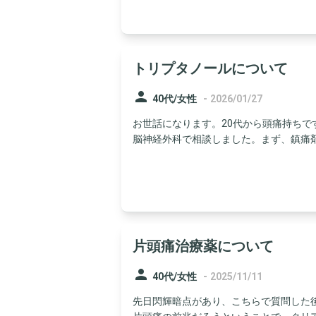
トリプタノールについて
person
-
40代/女性
2026/01/27
お世話になります。20代から頭痛持ち
脳神経外科で相談しました。まず、鎮痛剤は月
片頭痛治療薬について
person
-
40代/女性
2025/11/11
先日閃輝暗点があり、こちらで質問した