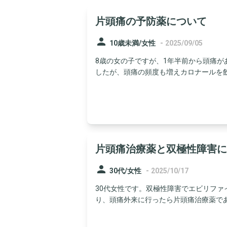
片頭痛の予防薬について
person
-
10歳未満/女性
2025/09/05
8歳の女の子ですが、1年半前から頭痛
したが、頭痛の頻度も増えカロナールを飲ん
片頭痛治療薬と双極性障害に
person
-
30代/女性
2025/10/17
30代女性です。双極性障害でエビリファ
り、頭痛外来に行ったら片頭痛治療薬である