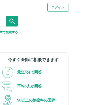
ログイン
search
章で検索する
今すぐ医師に相談できます
最短5分で回答
平均5人が回答
50以上の診療科の医師