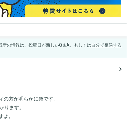
最新の情報は、投稿日が新しいQ＆A、もしくは
自分で相談する
navigate_next
ィの方が明らかに楽です。
かかります。
すよ。