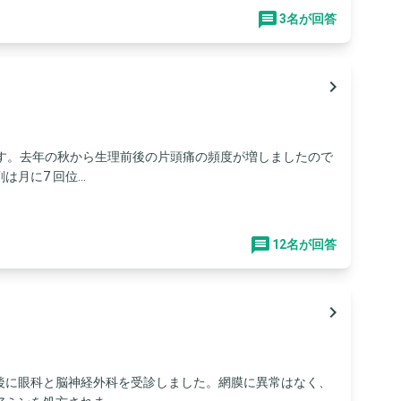
3名が回答
navigate_next
です。去年の秋から生理前後の片頭痛の頻度が増しましたので
に7 回位...
12名が回答
navigate_next
後に眼科と脳神経外科を受診しました。網膜に異常はなく、