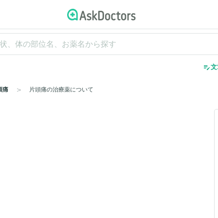
edit_note
文
頭痛
片頭痛の治療薬について