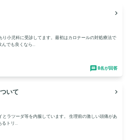
navigate_next
があり小児科に受診してます。最初はカロナールの対処療法で
でも良くなら...
8名が回答
ついて
navigate_next
イとラツーダ等を内服しています。 生理前の激しい頭痛があ
トリ...