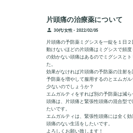
片頭痛の治療薬について
person
30代/女性 -
2022/02/05
片頭痛の予防薬ミグシスを一錠を１日２
動けないほどの片頭痛はミグシスで頻度
の効かない頭痛はあるのでミグシスとト
た。
効果がなければ片頭痛の予防薬の注射を
予防薬を増やして服用するのとエムガル
少ないのでしょうか？
エムガルティをすれば別の予防薬は減ら
頭痛は、片頭痛と緊張性頭痛の混合型で
たいです。
エムガルティは、緊張性頭痛には全く効
頭痛のない生活をしたいです。
よろしくお願い致します！