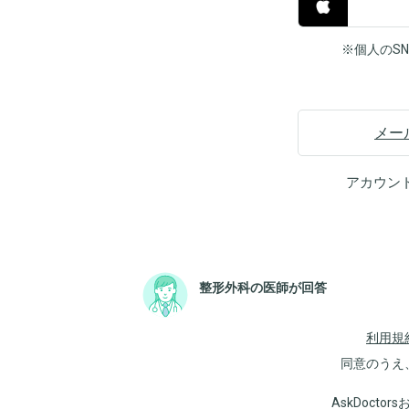
※個人のS
メー
アカウン
整形外科の医師が回答
利用規
同意のうえ
AskDoct