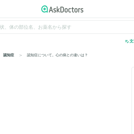
edit_note
文
認知症
認知症について。心の病との違いは？