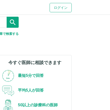
ログイン
search
章で検索する
今すぐ医師に相談できます
最短5分で回答
平均5人が回答
50以上の診療科の医師