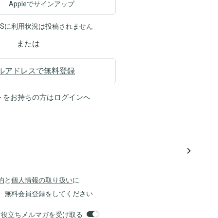
Appleでサインアップ
NSに利用状況は投稿されません
または
ルアドレスで無料登録
トをお持ちの方は
ログイン
へ
navigate_next
約
と
個人情報の取り扱い
に
、無料会員登録をしてください
orsお役立ちメルマガを受け取る