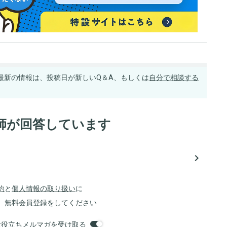
最新の情報は、投稿日が新しいQ＆A、もしくは
自分で相談する
師が回答しています
navigate_next
約
と
個人情報の取り扱い
に
、無料会員登録をしてください
orsお役立ちメルマガを受け取る