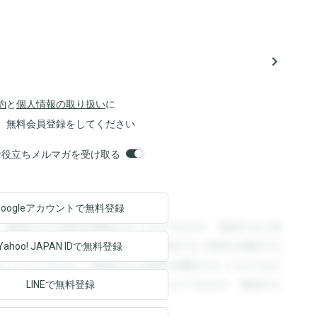
navigate_next
約
と
個人情報の取り扱い
に
、無料会員登録をしてください
orsお役立ちメルマガを受け取る
Googleアカウントで
無料登録
。登録すると回答を閲覧することができます。登録すると回
回答を閲覧することができます。登録すると回答を閲覧する
Yahoo! JAPAN ID
で無料登録
ることができます。登録すると回答を閲覧することができま
ます。登録すると回答を閲覧することができます。登録する
LINEで無料登録