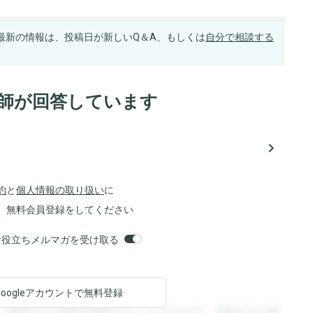
最新の情報は、投稿日が新しいQ＆A、もしくは
自分で相談する
医師が回答しています
navigate_next
約
と
個人情報の取り扱い
に
、無料会員登録をしてください
orsお役立ちメルマガを受け取る
Googleアカウントで
無料登録
。登録すると回答を閲覧することができます。登録すると回