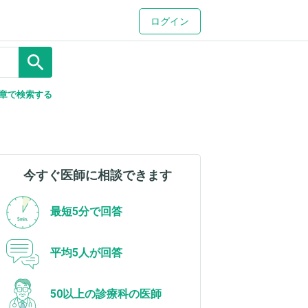
ログイン
search
章で検索する
今すぐ医師に相談できます
最短5分で回答
平均5人が回答
50以上の診療科の医師