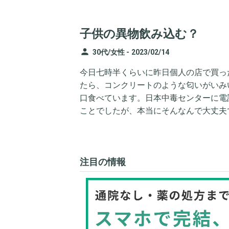
子供の異物飲み込む？
person
30代/女性 -
2023/02/14
今日七時半くらいに昨日個人の店で買っ
たら、コンクリートのような匂いがいみ
口食べています。日本中毒センターに電
ことでしたが、本当にそんなんで大丈夫
注目の情報