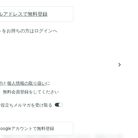
ルアドレスで無料登録
トをお持ちの方は
ログイン
へ
navigate_next
約
と
個人情報の取り扱い
に
、無料会員登録をしてください
orsお役立ちメルマガを受け取る
Googleアカウントで
無料登録
。登録すると回答を閲覧することができます。登録すると回