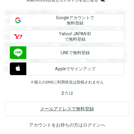
AskDoctorsお役立ちメルマガを受け取る
登録すると回答を閲覧することができます。登録すると回答
Googleアカウントで
を閲覧することができます。登録すると回答を閲覧すること
無料登録
ができます。登録すると回答を閲覧することができます。登
Yahoo! JAPAN ID
録すると回答を閲覧することができます。登録すると回答を
で無料登録
閲覧することができます。登録すると回答を閲覧することが
LINEで無料登録
できます。登録すると回答を閲覧することができます。登録
すると回答を閲覧することができます。登録すると回答を閲
Appleでサインアップ
覧することができます。
※個人のSNSに利用状況は投稿されません
または
メールアドレスで無料登録
アカウントをお持ちの方は
ログイン
へ