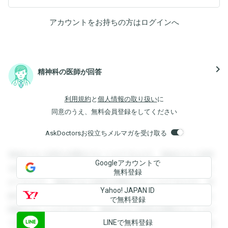
アカウントをお持ちの方は
ログイン
へ
navigate_next
精神科の医師が回答
利用規約
と
個人情報の取り扱い
に
同意のうえ、無料会員登録をしてください
AskDoctorsお役立ちメルマガを受け取る
登録すると回答を閲覧することができます。登録すると回答
Googleアカウントで
を閲覧することができます。登録すると回答を閲覧すること
無料登録
ができます。登録すると回答を閲覧することができます。登
Yahoo! JAPAN ID
録すると回答を閲覧することができます。登録すると回答を
で無料登録
閲覧することができます。登録すると回答を閲覧することが
LINEで無料登録
できます。登録すると回答を閲覧することができます。登録