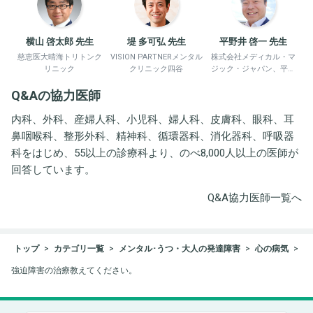
横山 啓太郎 先生
堤 多可弘 先生
平野井 啓一 先生
慈恵医大晴海トリトンク
VISION PARTNERメンタル
株式会社メディカル・マ
リニック
クリニック四谷
ジック・ジャパン、平野
井労働衛生コンサルタン
Q&Aの協力医師
ト事務所
内科、外科、産婦人科、小児科、婦人科、皮膚科、眼科、耳
鼻咽喉科、整形外科、精神科、循環器科、消化器科、呼吸器
科をはじめ、55以上の診療科より、のべ8,000人以上の医師が
回答しています。
Q&A協力医師一覧へ
トップ
カテゴリ一覧
メンタル･うつ・大人の発達障害
心の病気
強迫障害の治療教えてください。