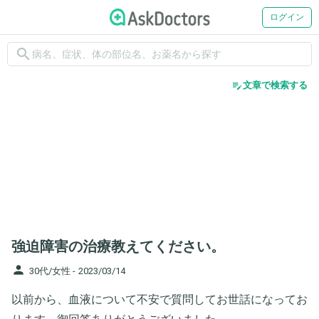
ログイン
search
edit_note
文章で検索する
強迫障害の治療教えてください。
person
30代/女性 -
2023/03/14
以前から、血液について不安で質問してお世話になってお