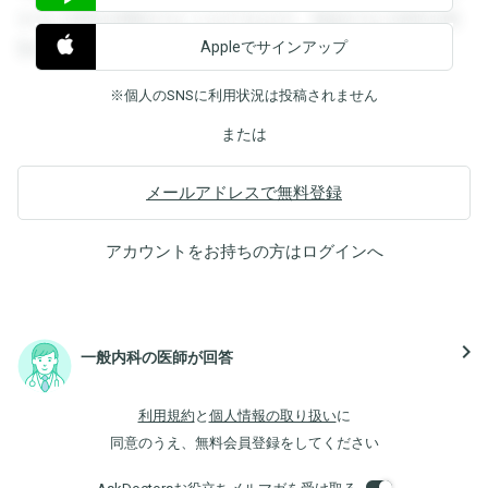
すると回答を閲覧することができます。登録すると回答を閲
Appleでサインアップ
覧することができます。
※個人のSNSに利用状況は投稿されません
または
メールアドレスで無料登録
アカウントをお持ちの方は
ログイン
へ
navigate_next
一般内科の医師が回答
利用規約
と
個人情報の取り扱い
に
同意のうえ、無料会員登録をしてください