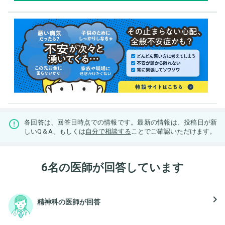
各回答は、回答日時点での情報です。最新の情報は、投稿日が新
しいQ＆A、もしくは
自分で相談する
ことでご確認いただけます。
6名の医師が回答しています
navigate_next
精神科の医師が回答