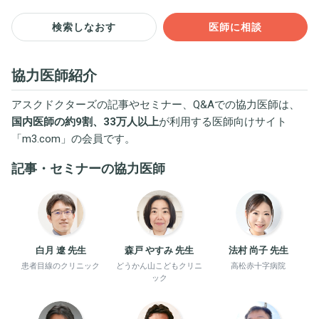
検索しなおす
医師に相談
協力医師紹介
アスクドクターズの記事やセミナー、Q&Aでの協力医師は、
国内医師の約9割、33万人以上
が利用する医師向けサイト
「
m3.com
」の会員です。
記事・セミナーの協力医師
白月 遼 先生
森戸 やすみ 先生
法村 尚子 先生
患者目線のクリニック
どうかん山こどもクリニ
高松赤十字病院
ック