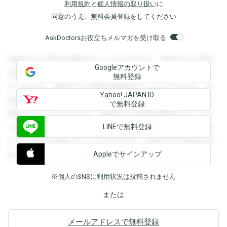
利用規約
と
個人情報の取り扱い
に
同意のうえ、無料会員登録をしてください
AskDoctorsお役立ちメルマガを受け取る
登録すると回答を閲覧することができます。登録すると回答
Googleアカウントで
を閲覧することができます。登録すると回答を閲覧すること
無料登録
ができます。登録すると回答を閲覧することができます。登
Yahoo! JAPAN ID
録すると回答を閲覧することができます。登録すると回答を
で無料登録
閲覧することができます。登録すると回答を閲覧することが
LINEで無料登録
できます。登録すると回答を閲覧することができます。登録
すると回答を閲覧することができます。登録すると回答を閲
Appleでサインアップ
覧することができます。
※個人のSNSに利用状況は投稿されません
または
メールアドレスで無料登録