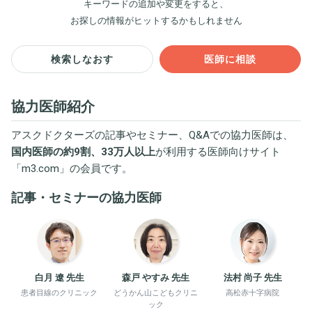
キーワードの追加や変更をすると、
お探しの情報がヒットするかもしれません
検索しなおす
医師に相談
協力医師紹介
アスクドクターズの記事やセミナー、Q&Aでの協力医師は、
国内医師の約9割、33万人以上
が利用する医師向けサイト
「
m3.com
」の会員です。
記事・セミナーの協力医師
白月 遼 先生
森戸 やすみ 先生
法村 尚子 先生
患者目線のクリニック
どうかん山こどもクリニ
高松赤十字病院
ック