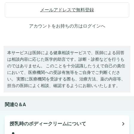
メールアドレスで無料登録
アカウントをお持ちの方は
ログイン
へ
本サービスは医師による健康相談サービスで、医師による回答
は相談内容に応じた医学的助言です。診断・診察などを行うも
のではありません。 このことを十分認識したうえで自己の責任
において、医療機関への受診有無等をご自身でご判断くださ
い。 実際に医療機関を受診する際も、治療方法、薬の内容等、
担当の医師によく相談、確認するようにお願いいたします。
関連Q＆A
navigate_next
授乳時のボディークリームについて