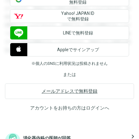
無料登録
ができます。登録すると回答を閲覧することができます。登
Yahoo! JAPAN ID
録すると回答を閲覧することができます。登録すると回答を
で無料登録
閲覧することができます。登録すると回答を閲覧することが
LINEで無料登録
できます。登録すると回答を閲覧することができます。登録
すると回答を閲覧することができます。登録すると回答を閲
Appleでサインアップ
覧することができます。
※個人のSNSに利用状況は投稿されません
または
メールアドレスで無料登録
アカウントをお持ちの方は
ログイン
へ
navigate_next
消化器内科の医師が回答