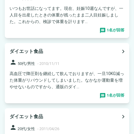
いつもお世話になってます。現在、妊娠10週なんですが、一
人目を出産したときの体重が残ったまま二人目妊娠しまし
た。これからの、検診で体重を計ります...
1名が回答
navigate_next
ダイエット食品
person
50代/男性
-
2010/11/11
高血圧で降圧剤を継続して飲んでおりますが、一旦10KG減っ
た体重がリバウンドしてしまいました。なかなか運動量を増
やせないものですから、通販のダイ...
1名が回答
navigate_next
ダイエット食品
person
20代/女性
-
2011/04/26