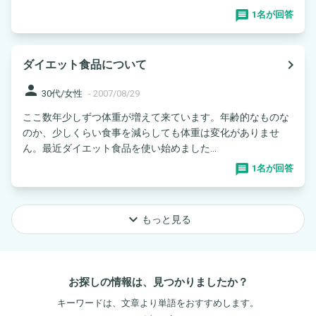
1名が回答
navigate_next
ダイエット食品について
person
30代/女性
-
2007/08/29
ここ数年少しずつ体重が増えて来ています。年齢的なものな
のか、少しくらい食事を減らしても体重は変化がありませ
ん。最近ダイエット食品を使い始めました...
1名が回答
keyboard_arrow_down
もっと見る
お探しの情報は、見つかりましたか？
キーワードは、文章より単語をおすすめします。