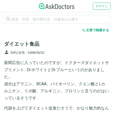
ログイン
search
edit_note
文章で検索する
ダイエット食品
person
30代/女性 -
2008/05/22
新聞広告に入っていたのですが、ドクターズダイエットサ
プリメント…Dr.ホワイトとDr.ブルーというのがありまし
た。
成分はアラニン、BCAA、バイオペリン、クエン酸とLカ
ルニチン、リポ酸、アルギニン、プロリンと言うのがはい
っているそうです
代謝を上げてダイエット促進だそうで、かなり魅力的なん