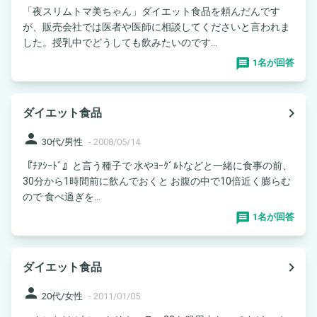
「夜スリムトマ美ちゃん」ダイエット食品を頼んだんです
が、販売会社では医者や医師に相談してくださいと言われま
した。授乳中でどうしても飲みたいのです...
1名が回答
navigate_next
ダイエット食品
person
30代/男性
-
2008/05/14
『ﾁｱｼｰﾄﾞ』と言う種子で 水やﾖｰｸﾞﾙﾄなどと一緒に食事の前、
30分から1時間前に飲んでおくと お腹の中で10倍近く膨らむ
ので 食べ過ぎを...
1名が回答
navigate_next
ダイエット食品
person
20代/女性
-
2011/01/05