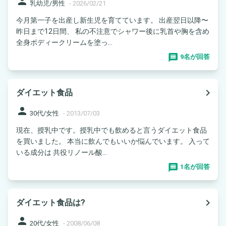
person
乳幼児/男性
-
2026/02/21
今月第一子を出産し新生児を育てています。 出産翌日以降〜
昨日まで12日間、 私の不注意でシャワー後に乳首や胸を含め
全身ボディークリームを塗っ...
9名が回答
navigate_next
ダイエット食品
person
30代/女性
-
2013/07/03
現在、授乳中です。授乳中でも飲めると言うダイエット食品
を買いました。 本当に飲んでもいいか悩んでいます。 入って
いる成分は 共役リノール酸...
1名が回答
navigate_next
ダイエット食品は?
person
20代/女性
-
2008/06/08