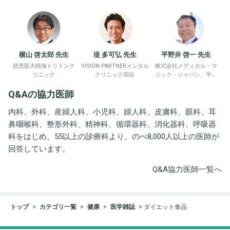
横山 啓太郎 先生
堤 多可弘 先生
平野井 啓一 先生
慈恵医大晴海トリトンク
VISION PARTNERメンタル
株式会社メディカル・マ
リニック
クリニック四谷
ジック・ジャパン、平野
井労働衛生コンサルタン
Q&Aの協力医師
ト事務所
内科、外科、産婦人科、小児科、婦人科、皮膚科、眼科、耳
鼻咽喉科、整形外科、精神科、循環器科、消化器科、呼吸器
科をはじめ、55以上の診療科より、のべ8,000人以上の医師が
回答しています。
Q&A協力医師一覧へ
トップ
カテゴリ一覧
健康
医学雑誌
ダイエット食品