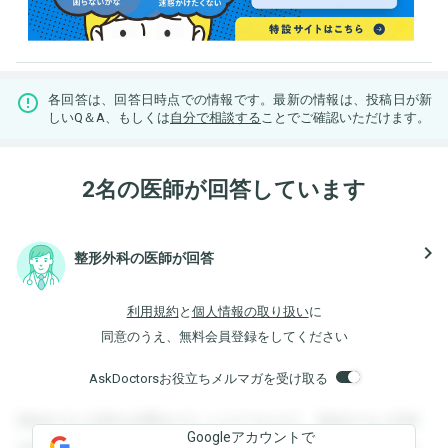
各回答は、回答日時点での情報です。最新の情報は、投稿日が新
しいQ＆A、もしくは
自分で相談する
ことでご確認いただけます。
2名の医師が回答しています
navigate_next
整形外科の医師が回答
利用規約
と
個人情報の取り扱い
に
同意のうえ、無料会員登録をしてください
AskDoctorsお役立ちメルマガを受け取る
登録すると回答を閲覧することができます。登録すると回答
Googleアカウントで
を閲覧することができます。登録すると回答を閲覧すること