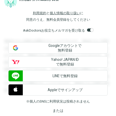
利用規約
と
個人情報の取り扱い
に
同意のうえ、無料会員登録をしてください
AskDoctorsお役立ちメルマガを受け取る
登録すると回答を閲覧することができます。登録すると回答
Googleアカウントで
を閲覧することができます。登録すると回答を閲覧すること
無料登録
ができます。登録すると回答を閲覧することができます。登
Yahoo! JAPAN ID
録すると回答を閲覧することができます。登録すると回答を
で無料登録
閲覧することができます。登録すると回答を閲覧することが
LINEで無料登録
できます。登録すると回答を閲覧することができます。登録
すると回答を閲覧することができます。登録すると回答を閲
Appleでサインアップ
覧することができます。
※個人のSNSに利用状況は投稿されません
または