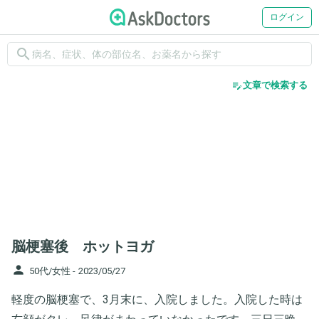
ログイン
search
edit_note
文章で検索する
脳梗塞後 ホットヨガ
person
50代/女性 -
2023/05/27
軽度の脳梗塞で、3月末に、入院しました。入院した時は