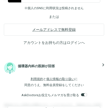
※個人のSNSに利用状況は投稿されません
または
メールアドレスで無料登録
アカウントをお持ちの方は
ログイン
へ
navigate_next
循環器内科の医師が回答
利用規約
と
個人情報の取り扱い
に
同意のうえ、無料会員登録をしてください
AskDoctorsお役立ちメルマガを受け取る
登録すると回答を閲覧することができます。登録すると回答