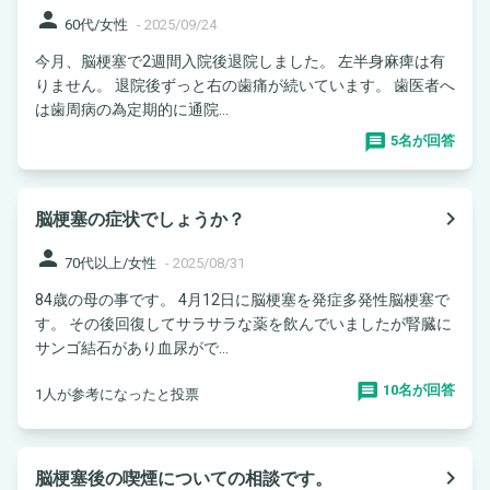
person
60代/女性
-
2025/09/24
今月、脳梗塞で2週間入院後退院しました。 左半身麻痺は有
りません。 退院後ずっと右の歯痛が続いています。 歯医者へ
は歯周病の為定期的に通院...
5名が回答
navigate_next
脳梗塞の症状でしょうか？
person
70代以上/女性
-
2025/08/31
84歳の母の事です。 4月12日に脳梗塞を発症多発性脳梗塞で
す。 その後回復してサラサラな薬を飲んでいましたが腎臓に
サンゴ結石があり血尿がで...
10名が回答
1人が参考になったと投票
navigate_next
脳梗塞後の喫煙についての相談です。