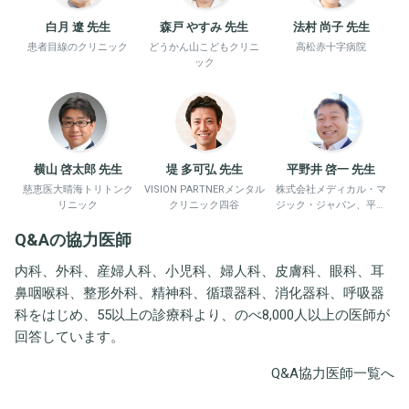
白月 遼 先生
森戸 やすみ 先生
法村 尚子 先生
患者目線のクリニック
どうかん山こどもクリニ
高松赤十字病院
ック
横山 啓太郎 先生
堤 多可弘 先生
平野井 啓一 先生
慈恵医大晴海トリトンク
VISION PARTNERメンタル
株式会社メディカル・マ
リニック
クリニック四谷
ジック・ジャパン、平野
井労働衛生コンサルタン
Q&Aの協力医師
ト事務所
内科、外科、産婦人科、小児科、婦人科、皮膚科、眼科、耳
鼻咽喉科、整形外科、精神科、循環器科、消化器科、呼吸器
科をはじめ、55以上の診療科より、のべ8,000人以上の医師が
回答しています。
Q&A協力医師一覧へ