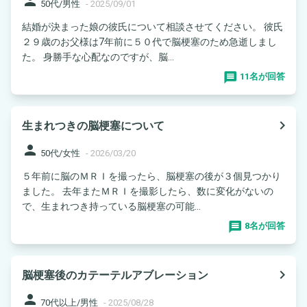
person
50代/男性
-
2025/09/01
結婚が決まった娘の彼氏について相談させてください。 彼氏
２９歳のお父様は7年前に５０代で脳梗塞のため急逝しまし
た。 身勝手な心配なのですが、脳...
11名が回答
navigate_next
生まれつきの脳梗塞について
person
50代/女性
-
2026/03/20
５年前に脳のＭＲＩを撮ったら、脳梗塞の後が３個見つかり
ました。 去年またＭＲＩを撮影したら、数に変化がないの
で、生まれつき持っている脳梗塞の可能...
8名が回答
navigate_next
脳梗塞後のカテーテルアブレーション
person
70代以上/男性
-
2025/08/28