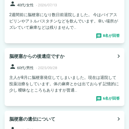
person
40代/女性
-
2026/07/13
2週間前に脳梗塞になり数日前退院しました。 今はバイアス
ピリンやアトルバスタチンなどを飲んでいます。幸い場所が
ズレていて麻痺などは残りませんで...
8名が回答
navigate_next
脳梗塞からの後遺症ですか
person
60代/男性
-
2025/09/28
主人が8月に脳梗塞発症してしまいました。現在は退院して
投薬治療をしています。体の麻痺とかは出ておらず 記憶的に
少し 曖昧なところもありますが普通...
6名が回答
navigate_next
脳梗塞の遺伝について