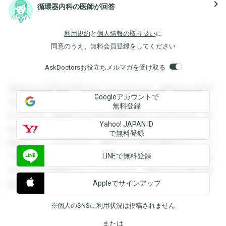
navigate_next
循環器内科の医師が回答
利用規約
と
個人情報の取り扱い
に
同意のうえ、無料会員登録をしてください
AskDoctorsお役立ちメルマガを受け取る
登録すると回答を閲覧することができます。登録すると回答
Googleアカウントで
を閲覧することができます。登録すると回答を閲覧すること
無料登録
ができます。登録すると回答を閲覧することができます。登
Yahoo! JAPAN ID
録すると回答を閲覧することができます。登録すると回答を
で無料登録
閲覧することができます。登録すると回答を閲覧することが
LINEで無料登録
できます。登録すると回答を閲覧することができます。登録
すると回答を閲覧することができます。登録すると回答を閲
Appleでサインアップ
覧することができます。
※個人のSNSに利用状況は投稿されません
または