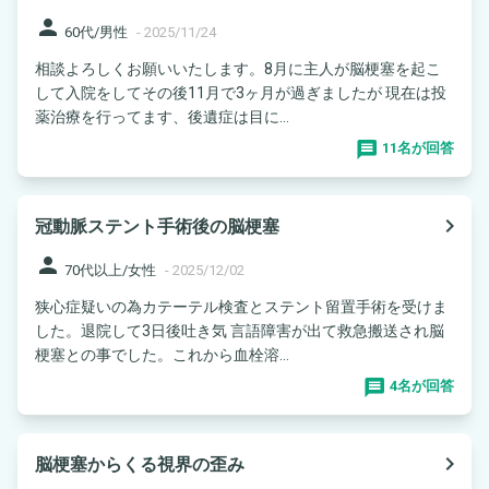
person
60代/男性
-
2025/11/24
相談よろしくお願いいたします。8月に主人が脳梗塞を起こ
して入院をしてその後11月で3ヶ月が過ぎましたが 現在は投
薬治療を行ってます、後遺症は目に...
11名が回答
navigate_next
冠動脈ステント手術後の脳梗塞
person
70代以上/女性
-
2025/12/02
狭心症疑いの為カテーテル検査とステント留置手術を受けま
した。退院して3日後吐き気 言語障害が出て救急搬送され脳
梗塞との事でした。これから血栓溶...
4名が回答
navigate_next
脳梗塞からくる視界の歪み