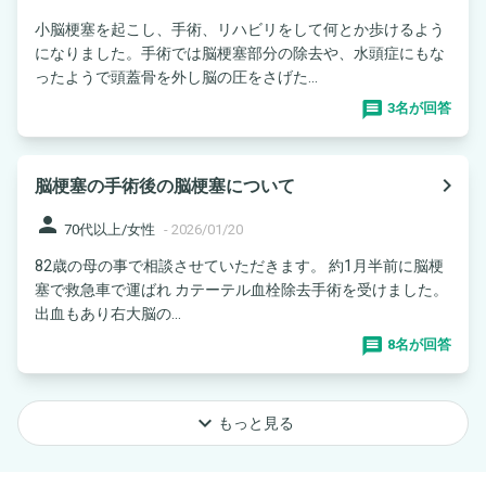
小脳梗塞を起こし、手術、リハビリをして何とか歩けるよう
になりました。手術では脳梗塞部分の除去や、水頭症にもな
ったようで頭蓋骨を外し脳の圧をさげた...
3名が回答
navigate_next
脳梗塞の手術後の脳梗塞について
person
70代以上/女性
-
2026/01/20
82歳の母の事で相談させていただきます。 約1月半前に脳梗
塞で救急車で運ばれ カテーテル血栓除去手術を受けました。
出血もあり右大脳の...
8名が回答
keyboard_arrow_down
もっと見る