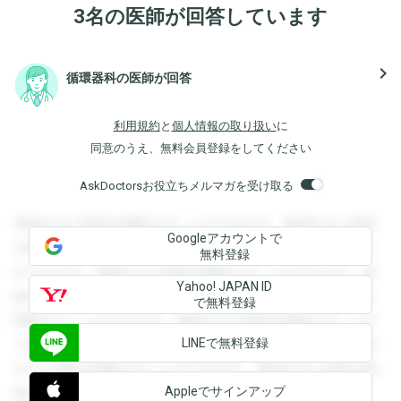
3名の医師が回答しています
navigate_next
循環器科の医師が回答
利用規約
と
個人情報の取り扱い
に
同意のうえ、無料会員登録をしてください
AskDoctorsお役立ちメルマガを受け取る
登録すると回答を閲覧することができます。登録すると回答
Googleアカウントで
を閲覧することができます。登録すると回答を閲覧すること
無料登録
ができます。登録すると回答を閲覧することができます。登
Yahoo! JAPAN ID
録すると回答を閲覧することができます。登録すると回答を
で無料登録
閲覧することができます。登録すると回答を閲覧することが
LINEで無料登録
できます。登録すると回答を閲覧することができます。登録
すると回答を閲覧することができます。登録すると回答を閲
Appleでサインアップ
覧することができます。