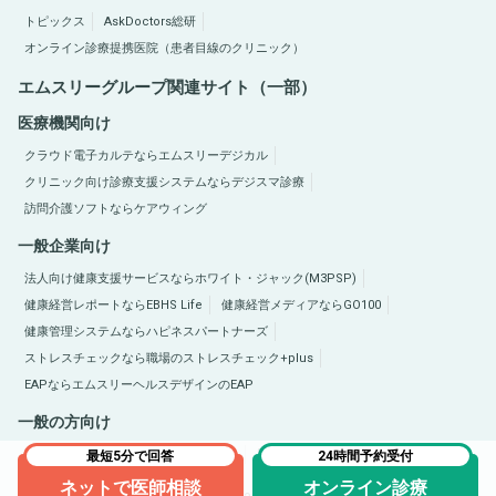
トピックス
AskDoctors総研
オンライン診療提携医院（患者目線のクリニック）
エムスリーグループ関連サイト（一部）
医療機関向け
クラウド電子カルテならエムスリーデジカル
クリニック向け診療支援システムならデジスマ診療
訪問介護ソフトならケアウィング
一般企業向け
法人向け健康支援サービスならホワイト・ジャック(M3PSP)
健康経営レポートならEBHS Life
健康経営メディアならGO100
健康管理システムならハピネスパートナーズ
ストレスチェックなら職場のストレスチェック+plus
EAPならエムスリーヘルスデザインのEAP
一般の方向け
医療総合サイトQLife（キューライフ）
肥満症総合サイトならひまんラボ
最短5分で回答
24時間予約受付
ネットで医師相談
オンライン診療