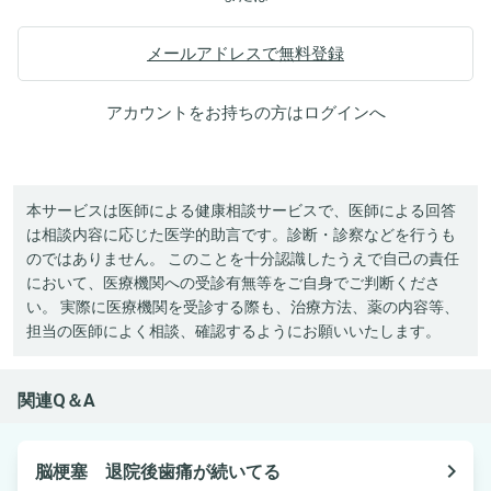
メールアドレスで無料登録
アカウントをお持ちの方は
ログイン
へ
本サービスは医師による健康相談サービスで、医師による回答
は相談内容に応じた医学的助言です。診断・診察などを行うも
のではありません。 このことを十分認識したうえで自己の責任
において、医療機関への受診有無等をご自身でご判断くださ
い。 実際に医療機関を受診する際も、治療方法、薬の内容等、
担当の医師によく相談、確認するようにお願いいたします。
関連Q＆A
navigate_next
脳梗塞 退院後歯痛が続いてる