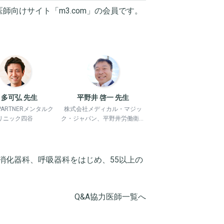
医師向けサイト「
m3.com
」の会員です。
 多可弘 先生
平野井 啓一 先生
N PARTNERメンタルク
株式会社メディカル・マジッ
リニック四谷
ク・ジャパン、平野井労働衛生
コンサルタント事務所
消化器科、呼吸器科をはじめ、55以上の
Q&A協力医師一覧へ