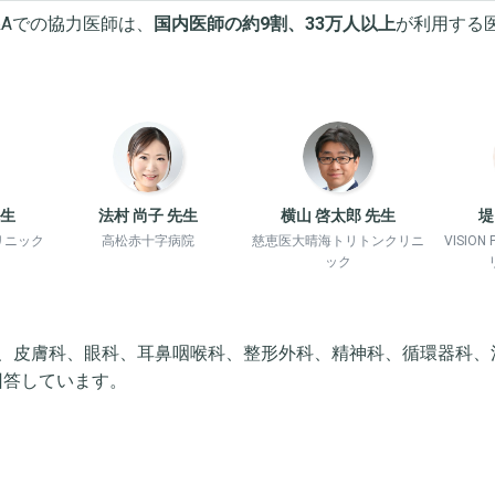
&Aでの協力医師は、
国内医師の約9割、33万人以上
が利用する
先生
法村 尚子 先生
横山 啓太郎 先生
堤
リニック
高松赤十字病院
慈恵医大晴海トリトンクリニ
VISIO
ック
、皮膚科、眼科、耳鼻咽喉科、整形外科、精神科、循環器科、
回答しています。