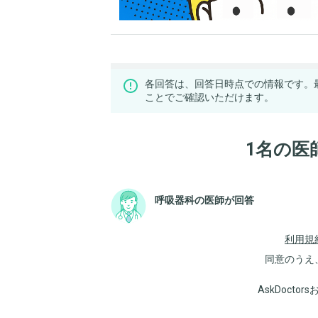
各回答は、回答日時点での情報です。
ことでご確認いただけます。
1名の医
呼吸器科の医師が回答
利用規
同意のうえ
AskDoct