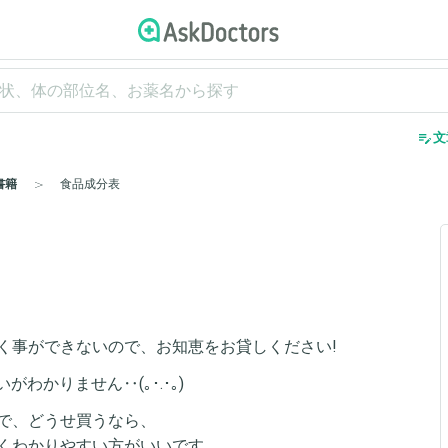
edit_note
文
書籍
食品成分表
く事ができないので、お知恵をお貸しください!
いがわかりません‥(｡･.･｡)
で、どうせ買うなら、
くわかりやすい方がいいです。