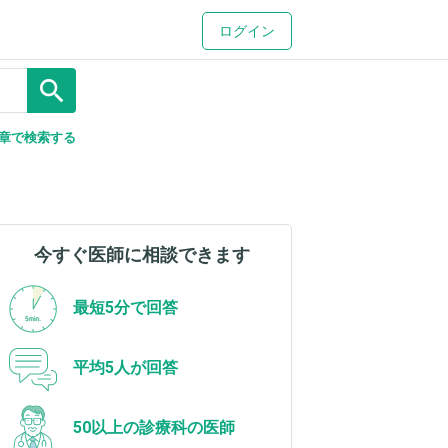
ログイン
search
章で検索する
今すぐ医師に相談できます
最短5分で回答
平均5人が回答
50以上の診療科の医師