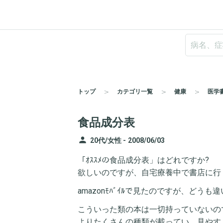
トップ
カテゴリ一覧
健康
医学
食品成分表
person
20代/女性 -
2008/06/03
「ｵｽｽﾒの食品成分表」はどれですか?
欲しいのですが、自宅療養中で書店に行
amazonﾓﾊﾞｲﾙで見たのですが、どうも違
こういった類の本は一切持っていないの
よりたくさんの種類が載ってい、見やす