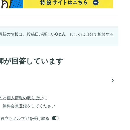
最新の情報は、投稿日が新しいQ＆A、もしくは
自分で相談する
師が回答しています
navigate_next
約
と
個人情報の取り扱い
に
、無料会員登録をしてください
orsお役立ちメルマガを受け取る