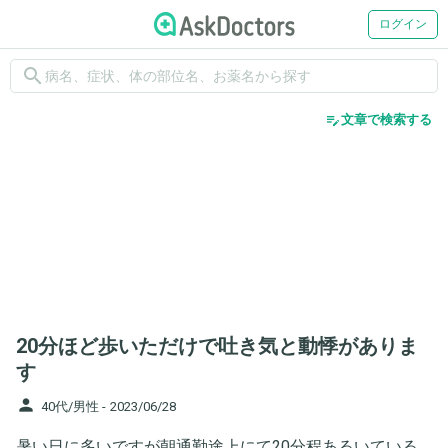
ログイン
search
edit_note
文章で検索する
20分ほど歩いただけで吐き気と動悸がありま
す
person
40代/男性 -
2023/06/28
暑い日に多いですが朝通勤途上にて20分程あるいている