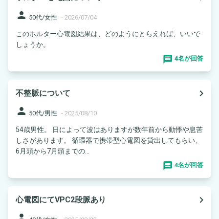
person
50代/女性
-
2026/07/04
このホルター心電図結果は、どのようにとらえれば、いいで
しょうか。
4名が回答
navigate_next
不整脈について
person
50代/男性
-
2025/08/10
54歳男性。 日によって波はありますが数年前から動悸や息苦
しさがあります。 循環器で携帯型心電図を貸出してもらい、
6月頭から7月頭までの...
4名が回答
navigate_next
心電図にてVPC2段脈あり
person