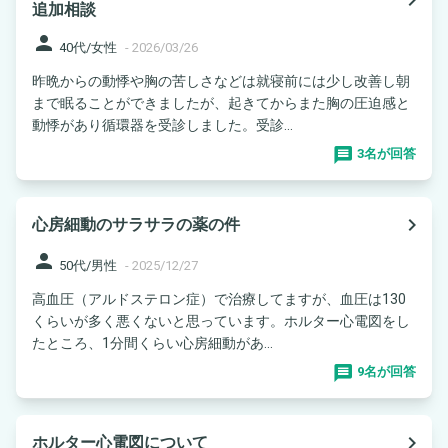
追加相談
person
40代/女性
-
2026/03/26
昨晩からの動悸や胸の苦しさなどは就寝前には少し改善し朝
まで眠ることができましたが、起きてからまた胸の圧迫感と
動悸があり循環器を受診しました。受診...
3名が回答
navigate_next
心房細動のサラサラの薬の件
person
50代/男性
-
2025/12/27
高血圧（アルドステロン症）で治療してますが、血圧は130
くらいが多く悪くないと思っています。ホルター心電図をし
たところ、1分間くらい心房細動があ...
9名が回答
navigate_next
ホルター心電図について