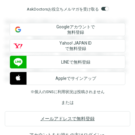
AskDoctorsお役立ちメルマガを受け取る
登録すると回答を閲覧することができます。登録すると回答
Googleアカウントで
を閲覧することができます。登録すると回答を閲覧すること
無料登録
ができます。登録すると回答を閲覧することができます。登
Yahoo! JAPAN ID
録すると回答を閲覧することができます。登録すると回答を
で無料登録
閲覧することができます。登録すると回答を閲覧することが
LINEで無料登録
できます。登録すると回答を閲覧することができます。登録
すると回答を閲覧することができます。登録すると回答を閲
Appleでサインアップ
覧することができます。
※個人のSNSに利用状況は投稿されません
または
メールアドレスで無料登録
アカウントをお持ちの方は
ログイン
へ