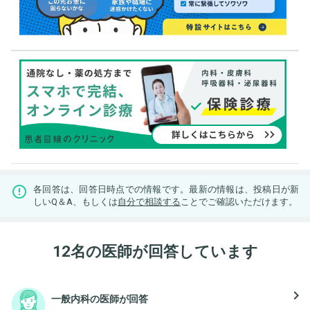
各回答は、回答日時点での情報です。最新の情報は、投稿日が新
しいQ＆A、もしくは
自分で相談する
ことでご確認いただけます。
12名の医師が回答しています
navigate_next
一般内科の医師が回答