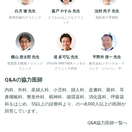
白月 遼 先生
森戸 やすみ 先生
法村 尚子 先生
患者目線のクリニック
どうかん山こどもクリニ
高松赤十字病院
ック
横山 啓太郎 先生
堤 多可弘 先生
平野井 啓一 先生
慈恵医大晴海トリトンク
VISION PARTNERメンタル
株式会社メディカル・マ
リニック
クリニック四谷
ジック・ジャパン、平野
井労働衛生コンサルタン
Q&Aの協力医師
ト事務所
内科、外科、産婦人科、小児科、婦人科、皮膚科、眼科、耳
鼻咽喉科、整形外科、精神科、循環器科、消化器科、呼吸器
科をはじめ、55以上の診療科より、のべ8,000人以上の医師が
回答しています。
Q&A協力医師一覧へ