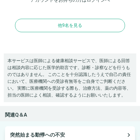
他9名を見る
本サービスは医師による健康相談サービスで、医師による回答
は相談内容に応じた医学的助言です。診断・診察などを行うも
のではありません。 このことを十分認識したうえで自己の責任
において、医療機関への受診有無等をご自身でご判断くださ
い。 実際に医療機関を受診する際も、治療方法、薬の内容等、
担当の医師によく相談、確認するようにお願いいたします。
関連Q＆A
navigate_next
突然始まる動悸への不安