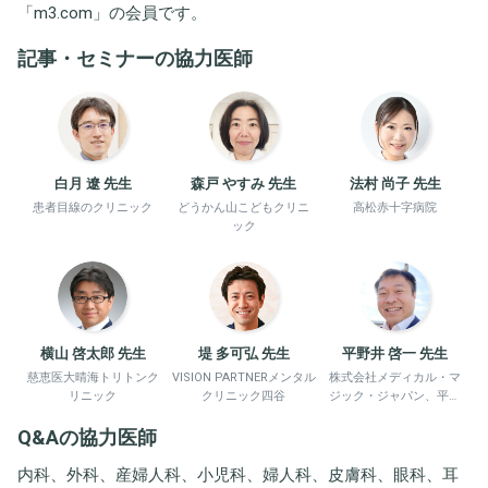
「
m3.com
」の会員です。
記事・セミナーの協力医師
白月 遼 先生
森戸 やすみ 先生
法村 尚子 先生
患者目線のクリニック
どうかん山こどもクリニ
高松赤十字病院
ック
横山 啓太郎 先生
堤 多可弘 先生
平野井 啓一 先生
慈恵医大晴海トリトンク
VISION PARTNERメンタル
株式会社メディカル・マ
リニック
クリニック四谷
ジック・ジャパン、平野
井労働衛生コンサルタン
Q&Aの協力医師
ト事務所
内科、外科、産婦人科、小児科、婦人科、皮膚科、眼科、耳