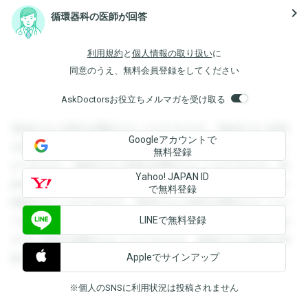
navigate_next
循環器科の医師が回答
利用規約
と
個人情報の取り扱い
に
同意のうえ、無料会員登録をしてください
AskDoctorsお役立ちメルマガを受け取る
登録すると回答を閲覧することができます。登録すると回答
Googleアカウントで
を閲覧することができます。登録すると回答を閲覧すること
無料登録
ができます。登録すると回答を閲覧することができます。登
Yahoo! JAPAN ID
録すると回答を閲覧することができます。登録すると回答を
で無料登録
閲覧することができます。登録すると回答を閲覧することが
LINEで無料登録
できます。登録すると回答を閲覧することができます。登録
すると回答を閲覧することができます。登録すると回答を閲
Appleでサインアップ
覧することができます。
※個人のSNSに利用状況は投稿されません