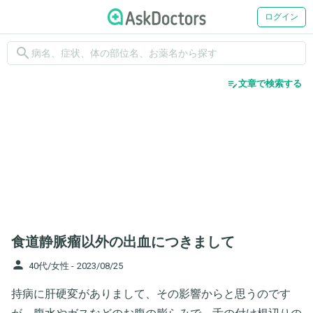
ログイン
search
edit_note
文章で検索する
食道静脈瘤以外の出血につきまして
person
40代/女性 -
2023/08/25
持病に肝硬変がありまして、その影響からと思うのです