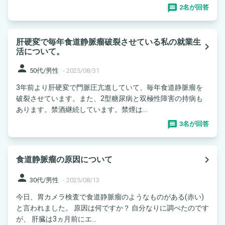
2名が回答
肝硬変で毎年食道静脈瘤破裂させている私の就業生
navigate_next
活について。
person
50代/男性
-
2025/08/31
3年前より肝硬変で門脈圧亢進していて、毎年食道静脈瘤を
破裂させています。また、2型糖尿病と双極性障害の持病も
あります。禁酒継続しています。禁煙は...
3名が回答
navigate_next
食道静脈瘤の原因について
person
30代/男性
-
2025/08/13
今日、胃カメラ検査で食道静脈瘤のようなものがある(赤い)
と言われました。 原因は何ですか？ 自分なりに調べたのです
が、 肝臓は3ヵ月前にエ...