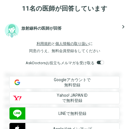
11名の医師が回答しています
navigate_next
放射線科の医師が回答
利用規約
と
個人情報の取り扱い
に
同意のうえ、無料会員登録をしてください
AskDoctorsお役立ちメルマガを受け取る
登録すると回答を閲覧することができます。登録すると回答
Googleアカウントで
を閲覧することができます。登録すると回答を閲覧すること
無料登録
ができます。登録すると回答を閲覧することができます。登
Yahoo! JAPAN ID
録すると回答を閲覧することができます。登録すると回答を
で無料登録
閲覧することができます。登録すると回答を閲覧することが
LINEで無料登録
できます。登録すると回答を閲覧することができます。登録
すると回答を閲覧することができます。登録すると回答を閲
Appleでサインアップ