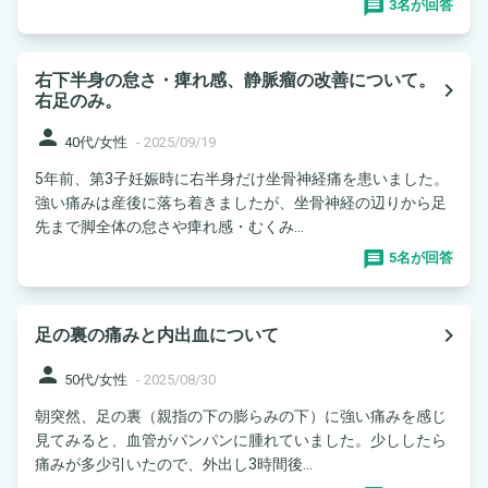
3名が回答
右下半身の怠さ・痺れ感、静脈瘤の改善について。
navigate_next
右足のみ。
person
40代/女性
-
2025/09/19
5年前、第3子妊娠時に右半身だけ坐骨神経痛を患いました。
強い痛みは産後に落ち着きましたが、坐骨神経の辺りから足
先まで脚全体の怠さや痺れ感・むくみ...
5名が回答
navigate_next
足の裏の痛みと内出血について
person
50代/女性
-
2025/08/30
朝突然、足の裏（親指の下の膨らみの下）に強い痛みを感じ
見てみると、血管がパンパンに腫れていました。少ししたら
痛みが多少引いたので、外出し3時間後...