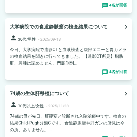
4名が回答
navigate_next
大学病院での食道静脈瘤の検査結果について
person
30代/男性
-
2025/09/18
今日、大学病院で造影CTと血液検査と腹部エコーと胃カメラ
の検査結果を聞きに行ってきました。 【造影CT所見】脂肪
肝、脾腫は認めません。門脈側副...
4名が回答
navigate_next
74歳の生体肝移植について
person
70代以上/女性
-
2025/11/28
74歳の母が先日、肝硬変と診断され入院治療中です。検査の
結果Child-Pugh分類Cです。 食道静脈瘤や肝ガンの所見は今
の所、ありません。 ...