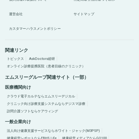
運営会社
サイトマップ
カスタマーハラスメントポリシー
関連リンク
トピックス
AskDoctors総研
オンライン診療提携医院（患者目線のクリニック）
エムスリーグループ関連サイト（一部）
医療機関向け
クラウド電子カルテならエムスリーデジカル
クリニック向け診療支援システムならデジスマ診療
訪問介護ソフトならケアウィング
一般企業向け
法人向け健康支援サービスならホワイト・ジャック(M3PSP)
健康経営レポートならEBHS Life
健康経営メディアならGO100