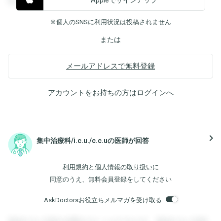
覧することができます。
※個人のSNSに利用状況は投稿されません
または
メールアドレスで無料登録
アカウントをお持ちの方は
ログイン
へ
navigate_next
集中治療科/i.c.u./c.c.uの医師が回答
利用規約
と
個人情報の取り扱い
に
同意のうえ、無料会員登録をしてください
AskDoctorsお役立ちメルマガを受け取る
登録すると回答を閲覧することができます。登録すると回答