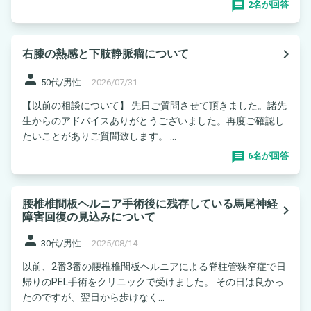
2名が回答
navigate_next
右膝の熱感と下肢静脈瘤について
person
50代/男性
-
2026/07/31
【以前の相談について】 先日ご質問させて頂きました。諸先
生からのアドバイスありがとうございました。再度ご確認し
たいことがありご質問致します。 ...
6名が回答
腰椎椎間板ヘルニア手術後に残存している馬尾神経
navigate_next
障害回復の見込みについて
person
30代/男性
-
2025/08/14
以前、2番3番の腰椎椎間板ヘルニアによる脊柱管狭窄症で日
帰りのPEL手術をクリニックで受けました。 その日は良かっ
たのですが、翌日から歩けなく...