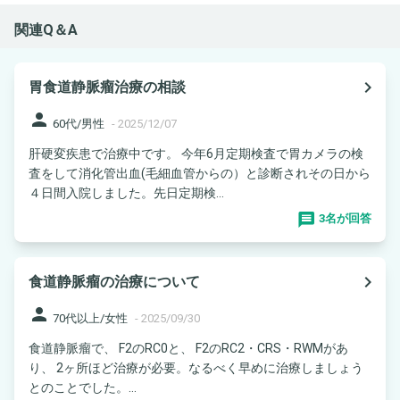
関連Q＆A
navigate_next
胃食道静脈瘤治療の相談
person
60代/男性
-
2025/12/07
肝硬変疾患で治療中です。 今年6月定期検査で胃カメラの検
査をして消化管出血(毛細血管からの）と診断されその日から
４日間入院しました。先日定期検...
3名が回答
navigate_next
食道静脈瘤の治療について
person
70代以上/女性
-
2025/09/30
食道静脈瘤で、 F2のRC0と、 F2のRC2・CRS・RWMがあ
り、 2ヶ所ほど治療が必要。なるべく早めに治療しましょう
とのことでした。...