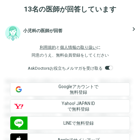
13名の医師が回答しています
navigate_next
小児科の医師が回答
利用規約
と
個人情報の取り扱い
に
同意のうえ、無料会員登録をしてください
AskDoctorsお役立ちメルマガを受け取る
登録すると回答を閲覧することができます。登録すると回答
Googleアカウントで
を閲覧することができます。登録すると回答を閲覧すること
無料登録
ができます。登録すると回答を閲覧することができます。登
Yahoo! JAPAN ID
録すると回答を閲覧することができます。登録すると回答を
で無料登録
閲覧することができます。登録すると回答を閲覧することが
LINEで無料登録
できます。登録すると回答を閲覧することができます。登録
すると回答を閲覧することができます。登録すると回答を閲
Appleでサインアップ