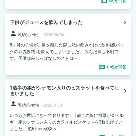
6名が回答
navigate_next
子供がジュースを飲んでしまった
person
乳幼児/男性
-
2026/06/04
8ヶ月の子供が、目を離した隙に私の飲みかけの飲料(紙パッ
クの豆乳飲料)を飲んでしまいました。 飲んだ量も不明で
す。子供は差しっぱなしのストロー...
10名が回答
1歳半の娘がシナモン入りのビスケットを食べてし
navigate_next
まいました
person
乳幼児/女性
-
2026/01/01
いつもお世話になっております。 1歳半の娘に祖母が某ベル
ギー産のシナモン入りのカラメルビスケットを3枚あげてい
ました。 縦6.5cm×横3.5...