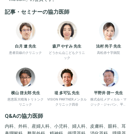
記事・セミナーの協力医師
白月 遼 先生
森戸 やすみ 先生
法村 尚子 先生
患者目線のクリニック
どうかん山こどもクリニ
高松赤十字病院
ック
横山 啓太郎 先生
堤 多可弘 先生
平野井 啓一 先生
慈恵医大晴海トリトンク
VISION PARTNERメンタル
株式会社メディカル・マ
リニック
クリニック四谷
ジック・ジャパン、平野
井労働衛生コンサルタン
Q&Aの協力医師
ト事務所
内科、外科、産婦人科、小児科、婦人科、皮膚科、眼科、耳
鼻咽喉科、整形外科、精神科、循環器科、消化器科、呼吸器