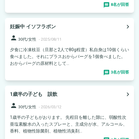
8名が回答
navigate_next
妊娠中 イソフラボン
person
30代/女性
-
2025/08/11
夕食に冷凍枝豆（旦那と2人で80g程度）私自身は10個くらい
食べました。それにプラスおからバーグを1個食べました。
おからバーグの原材料として...
3名が回答
navigate_next
1歳半の子ども 誤飲
person
30代/女性
-
2026/03/12
1歳半の子どもがおります。 先程目を離した隙に、弱酸性次
亜塩素酸水の入ったスプレーと、主成分が水、アルコール、
香料、植物性除菌剤、植物性消臭剤...