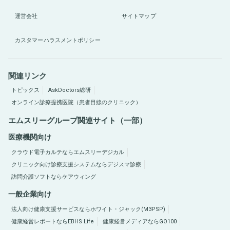
運営会社
サイトマップ
カスタマーハラスメントポリシー
関連リンク
トピックス
AskDoctors総研
オンライン診療提携医院（患者目線のクリニック）
エムスリーグループ関連サイト（一部）
医療機関向け
クラウド電子カルテならエムスリーデジカル
クリニック向け診療支援システムならデジスマ診療
訪問介護ソフトならケアウィング
一般企業向け
法人向け健康支援サービスならホワイト・ジャック(M3PSP)
健康経営レポートならEBHS Life
健康経営メディアならGO100