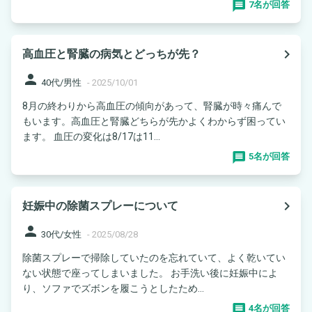
7名が回答
navigate_next
高血圧と腎臓の病気とどっちが先？
person
40代/男性
-
2025/10/01
8月の終わりから高血圧の傾向があって、腎臓が時々痛んで
もいます。高血圧と腎臓どちらが先かよくわからず困ってい
ます。 血圧の変化は8/17は11...
5名が回答
navigate_next
妊娠中の除菌スプレーについて
person
30代/女性
-
2025/08/28
除菌スプレーで掃除していたのを忘れていて、よく乾いてい
ない状態で座ってしまいました。 お手洗い後に妊娠中によ
り、ソファでズボンを履こうとしたため...
4名が回答