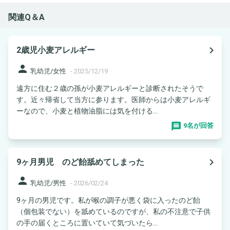
関連Q＆A
navigate_next
2歳児小麦アレルギー
person
乳幼児/女性
-
2025/12/19
遠方に住む２歳の孫が小麦アレルギーと診断されたそうで
す。近々帰省して当方に参ります。医師からは小麦アレルギ
ーなので、小麦と植物油脂には気を付ける...
9名が回答
navigate_next
9ヶ月男児 のど飴舐めてしまった
person
乳幼児/男性
-
2026/02/24
9ヶ月の男児です。私が喉の調子が悪く袋に入ったのど飴
（個包装でない）を舐めているのですが、私の不注意で子供
の手の届くところに置いていて気づいたら...