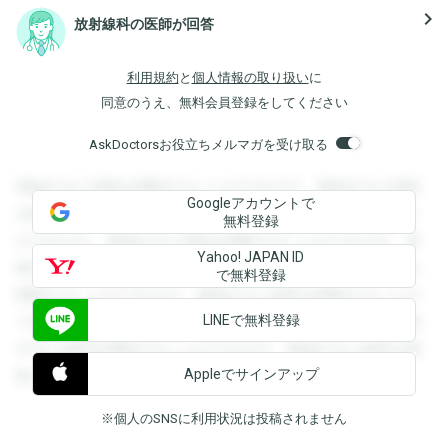
navigate_next
放射線科の医師が回答
利用規約
と
個人情報の取り扱い
に
同意のうえ、無料会員登録をしてください
AskDoctorsお役立ちメルマガを受け取る
登録すると回答を閲覧することができます。登録すると回答
Googleアカウントで
を閲覧することができます。登録すると回答を閲覧すること
無料登録
ができます。登録すると回答を閲覧することができます。登
Yahoo! JAPAN ID
録すると回答を閲覧することができます。登録すると回答を
で無料登録
閲覧することができます。登録すると回答を閲覧することが
LINEで無料登録
できます。登録すると回答を閲覧することができます。登録
すると回答を閲覧することができます。登録すると回答を閲
Appleでサインアップ
覧することができます。
※個人のSNSに利用状況は投稿されません