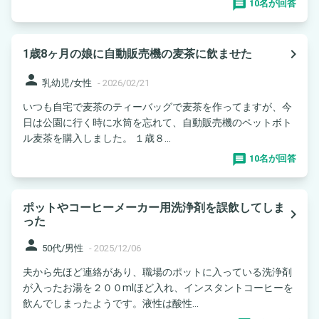
10名が回答
navigate_next
1歳8ヶ月の娘に自動販売機の麦茶に飲ませた
person
乳幼児/女性
-
2026/02/21
いつも自宅で麦茶のティーバッグで麦茶を作ってますが、今
日は公園に行く時に水筒を忘れて、自動販売機のペットボト
ル麦茶を購入しました。 １歳８...
10名が回答
ポットやコーヒーメーカー用洗浄剤を誤飲してしま
navigate_next
った
person
50代/男性
-
2025/12/06
夫から先ほど連絡があり、職場のポットに入っている洗浄剤
が入ったお湯を２００mlほど入れ、インスタントコーヒーを
飲んでしまったようです。液性は酸性...