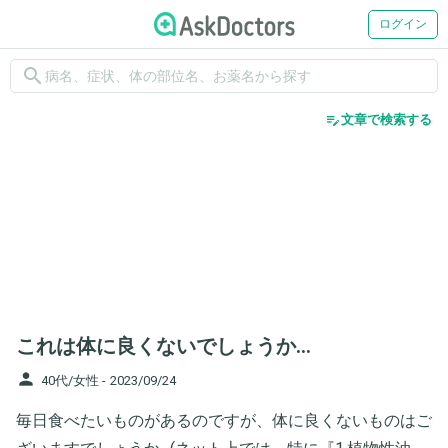
ログイン
search
edit_note
文章で検索する
これは体に良くないでしょうか…
person
40代/女性 -
2023/09/24
毎日食べたいものがあるのですが、体に良くないものはご