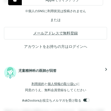
覧することができます。
※個人のSNSに利用状況は投稿されません
または
メールアドレスで無料登録
アカウントをお持ちの方は
ログイン
へ
navigate_next
児童精神科の医師が回答
利用規約
と
個人情報の取り扱い
に
同意のうえ、無料会員登録をしてください
AskDoctorsお役立ちメルマガを受け取る
登録すると回答を閲覧することができます。登録すると回答