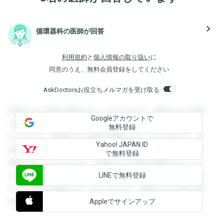
navigate_next
循環器科の医師が回答
利用規約
と
個人情報の取り扱い
に
同意のうえ、無料会員登録をしてください
AskDoctorsお役立ちメルマガを受け取る
登録すると回答を閲覧することができます。登録すると回答
Googleアカウントで
を閲覧することができます。登録すると回答を閲覧すること
無料登録
ができます。登録すると回答を閲覧することができます。登
Yahoo! JAPAN ID
録すると回答を閲覧することができます。登録すると回答を
で無料登録
閲覧することができます。登録すると回答を閲覧することが
LINEで無料登録
できます。登録すると回答を閲覧することができます。登録
すると回答を閲覧することができます。登録すると回答を閲
Appleでサインアップ
覧することができます。