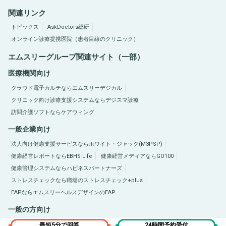
関連リンク
トピックス
AskDoctors総研
オンライン診療提携医院（患者目線のクリニック）
エムスリーグループ関連サイト（一部）
医療機関向け
クラウド電子カルテならエムスリーデジカル
クリニック向け診療支援システムならデジスマ診療
訪問介護ソフトならケアウィング
一般企業向け
法人向け健康支援サービスならホワイト・ジャック(M3PSP)
健康経営レポートならEBHS Life
健康経営メディアならGO100
健康管理システムならハピネスパートナーズ
ストレスチェックなら職場のストレスチェック+plus
EAPならエムスリーヘルスデザインのEAP
一般の方向け
医療総合サイトQLife（キューライフ）
肥満症総合サイトならひまんラボ
最短5分で回答
24時間予約受付