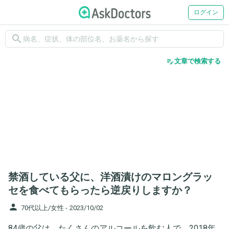
ログイン
search
edit_note
文章で検索する
禁酒している父に、洋酒漬けのマロングラッ
セを食べてもらったら逆戻りしますか？
person
70代以上/女性 -
2023/10/02
84歳の父は、たくさんのアルコールを飲む人で、2018年