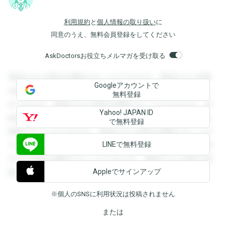
利用規約
と
個人情報の取り扱い
に
同意のうえ、無料会員登録をしてください
AskDoctorsお役立ちメルマガを受け取る
登録すると回答を閲覧することができます。登録すると回答
Googleアカウントで
を閲覧することができます。登録すると回答を閲覧すること
無料登録
ができます。登録すると回答を閲覧することができます。登
Yahoo! JAPAN ID
録すると回答を閲覧することができます。登録すると回答を
で無料登録
閲覧することができます。登録すると回答を閲覧することが
LINEで無料登録
できます。登録すると回答を閲覧することができます。登録
すると回答を閲覧することができます。登録すると回答を閲
Appleでサインアップ
覧することができます。
※個人のSNSに利用状況は投稿されません
または