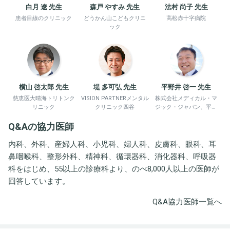
白月 遼 先生
森戸 やすみ 先生
法村 尚子 先生
患者目線のクリニック
どうかん山こどもクリニ
高松赤十字病院
ック
横山 啓太郎 先生
堤 多可弘 先生
平野井 啓一 先生
慈恵医大晴海トリトンク
VISION PARTNERメンタル
株式会社メディカル・マ
リニック
クリニック四谷
ジック・ジャパン、平野
井労働衛生コンサルタン
Q&Aの協力医師
ト事務所
内科、外科、産婦人科、小児科、婦人科、皮膚科、眼科、耳
鼻咽喉科、整形外科、精神科、循環器科、消化器科、呼吸器
科をはじめ、55以上の診療科より、のべ8,000人以上の医師が
回答しています。
Q&A協力医師一覧へ