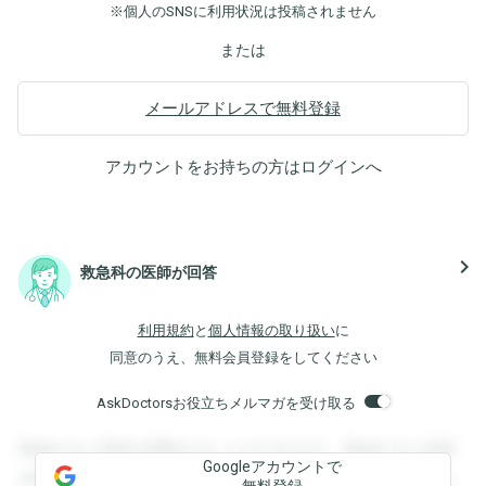
※個人のSNSに利用状況は投稿されません
または
メールアドレスで無料登録
アカウントをお持ちの方は
ログイン
へ
navigate_next
救急科の医師が回答
利用規約
と
個人情報の取り扱い
に
同意のうえ、無料会員登録をしてください
AskDoctorsお役立ちメルマガを受け取る
登録すると回答を閲覧することができます。登録すると回答
Googleアカウントで
を閲覧することができます。登録すると回答を閲覧すること
無料登録