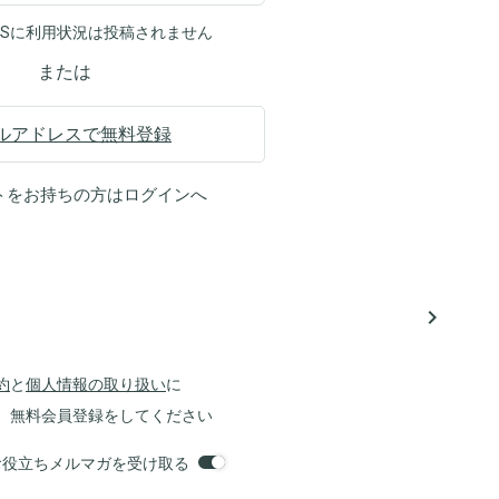
NSに利用状況は投稿されません
または
ルアドレスで無料登録
トをお持ちの方は
ログイン
へ
navigate_next
約
と
個人情報の取り扱い
に
、無料会員登録をしてください
orsお役立ちメルマガを受け取る