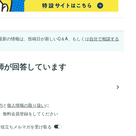
最新の情報は、投稿日が新しいQ＆A、もしくは
自分で相談する
師が回答しています
navigate_next
約
と
個人情報の取り扱い
に
、無料会員登録をしてください
orsお役立ちメルマガを受け取る