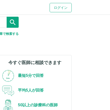
ログイン
search
章で検索する
今すぐ医師に相談できます
最短5分で回答
平均5人が回答
50以上の診療科の医師