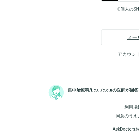
※個人のS
メー
アカウン
集中治療科/i.c.u./c.c.uの医師が回答
利用規
同意のうえ
AskDoct