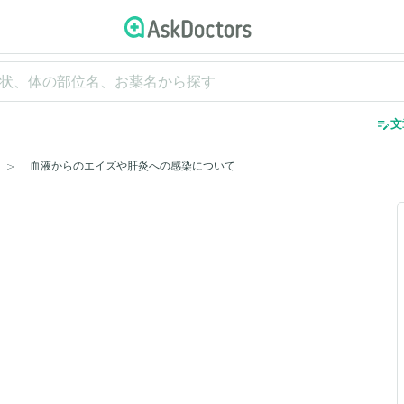
edit_note
文
血液からのエイズや肝炎への感染について