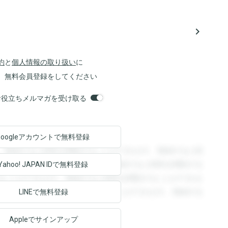
navigate_next
約
と
個人情報の取り扱い
に
、無料会員登録をしてください
orsお役立ちメルマガを受け取る
Googleアカウントで
無料登録
。登録すると回答を閲覧することができます。登録すると回
回答を閲覧することができます。登録すると回答を閲覧する
Yahoo! JAPAN ID
で無料登録
ることができます。登録すると回答を閲覧することができま
ます。登録すると回答を閲覧することができます。登録する
LINEで無料登録
Appleでサインアップ