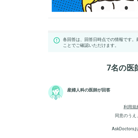
各回答は、回答日時点での情報です。
ことでご確認いただけます。
7名の医
産婦人科の医師が回答
利用規
同意のうえ
AskDoct