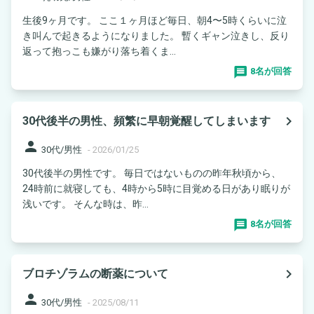
生後9ヶ月です。 ここ１ヶ月ほど毎日、朝4〜5時くらいに泣
き叫んで起きるようになりました。 暫くギャン泣きし、反り
返って抱っこも嫌がり落ち着くま...
8名が回答
navigate_next
30代後半の男性、頻繁に早朝覚醒してしまいます
person
30代/男性
-
2026/01/25
30代後半の男性です。 毎日ではないものの昨年秋頃から、
24時前に就寝しても、4時から5時に目覚める日があり眠りが
浅いです。 そんな時は、昨...
8名が回答
navigate_next
ブロチゾラムの断薬について
person
30代/男性
-
2025/08/11