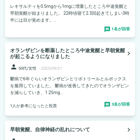
レキサルティを0.5mgから1mgに増量したところ中途覚醒と
早朝覚醒が始まりました。 22時頃寝て2.3回起きてしまい3時
半には目が覚めます。...
1名が回答
オランザピンを断薬したところ中途覚醒と早朝覚醒
navigate_next
が起こるようになりました
person
50代/女性
-
2025/09/21
鬱病で6年ぐらいオランザピンとリボトリールとルボックス
を服用していました。 鬱病が改善してきたのでオランザピン
を減らしていき、1.25mg...
3名が回答
1人が参考になったと投票
navigate_next
早朝覚醒、自律神経の乱れについて