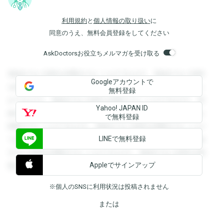
利用規約
と
個人情報の取り扱い
に
同意のうえ、無料会員登録をしてください
AskDoctorsお役立ちメルマガを受け取る
登録すると回答を閲覧することができます。登録すると回答
Googleアカウントで
を閲覧することができます。登録すると回答を閲覧すること
無料登録
ができます。登録すると回答を閲覧することができます。登
Yahoo! JAPAN ID
録すると回答を閲覧することができます。登録すると回答を
で無料登録
閲覧することができます。登録すると回答を閲覧することが
LINEで無料登録
できます。登録すると回答を閲覧することができます。登録
すると回答を閲覧することができます。登録すると回答を閲
Appleでサインアップ
覧することができます。
※個人のSNSに利用状況は投稿されません
または