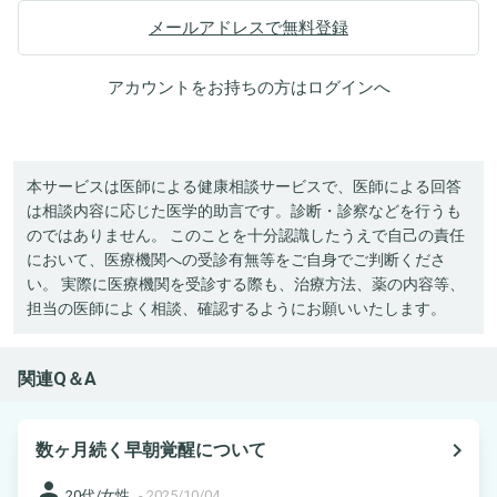
メールアドレスで無料登録
アカウントをお持ちの方は
ログイン
へ
本サービスは医師による健康相談サービスで、医師による回答
は相談内容に応じた医学的助言です。診断・診察などを行うも
のではありません。 このことを十分認識したうえで自己の責任
において、医療機関への受診有無等をご自身でご判断くださ
い。 実際に医療機関を受診する際も、治療方法、薬の内容等、
担当の医師によく相談、確認するようにお願いいたします。
関連Q＆A
navigate_next
数ヶ月続く早朝覚醒について
person
20代/女性
-
2025/10/04