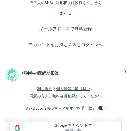
※個人のSNSに利用状況は投稿されません
または
メールアドレスで無料登録
アカウントをお持ちの方は
ログイン
へ
navigate_next
精神科の医師が回答
利用規約
と
個人情報の取り扱い
に
同意のうえ、無料会員登録をしてください
AskDoctorsお役立ちメルマガを受け取る
登録すると回答を閲覧することができます。登録すると回答
Googleアカウントで
を閲覧することができます。登録すると回答を閲覧すること
無料登録