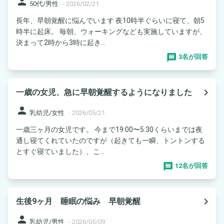
person
50代/男性
-
2026/02/21
長年、早朝覚醒に悩んでいます 夜10時半ぐらいに寝て、朝5
時半に起床。 毎朝、ウォーキングなども実施していますが、
決まって2時から3時に起き...
3名が回答
navigate_next
一歳の女児、急に早朝覚醒するようになりました
person
乳幼児/女性
-
2026/05/21
一歳三ヶ月の女児です。 今まで19:00〜5:30くらいまでは夜
通し寝てくれていたのですが（起きても一瞬、トントンする
とすぐ寝ていました）、こ...
12名が回答
navigate_next
生後9ヶ月 睡眠の悩み 早朝覚醒
person
乳幼児/男性
-
2026/05/09