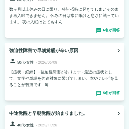
数ヶ月以上休みの日に限り、4時〜5時に起きてしまいそのま
ま再入眠できません。 休みの日は常に眠けと怠さに戦ってい
ます。 夜の入眠はとてもすん...
6名が回答
navigate_next
強迫性障害で早朝覚醒が辛い原因
person
50代/女性
-
2026/06/08
【症状・経緯】 - 強迫性障害があります - 最近の症状とし
て、文字や単語を強迫対象に繋げてしまい、本やテレビを見
ることが苦痛です - 毎...
5名が回答
navigate_next
中途覚醒と早朝覚醒が始まりました。
person
40代/女性
-
2025/11/28