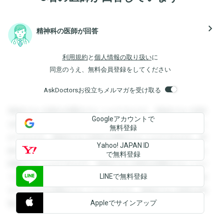
navigate_next
精神科の医師が回答
利用規約
と
個人情報の取り扱い
に
同意のうえ、無料会員登録をしてください
AskDoctorsお役立ちメルマガを受け取る
登録すると回答を閲覧することができます。登録すると回答
Googleアカウントで
を閲覧することができます。登録すると回答を閲覧すること
無料登録
ができます。登録すると回答を閲覧することができます。登
Yahoo! JAPAN ID
録すると回答を閲覧することができます。登録すると回答を
で無料登録
閲覧することができます。登録すると回答を閲覧することが
LINEで無料登録
できます。登録すると回答を閲覧することができます。登録
すると回答を閲覧することができます。登録すると回答を閲
Appleでサインアップ
覧することができます。