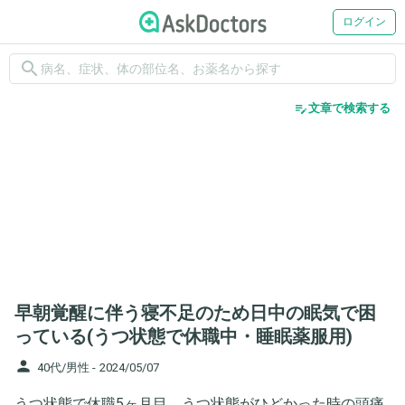
ログイン
search
edit_note
文章で検索する
早朝覚醒に伴う寝不足のため日中の眠気で困
っている(うつ状態で休職中・睡眠薬服用)
person
40代/男性 -
2024/05/07
うつ状態で休職5ヶ月目。うつ状態がひどかった時の頭痛