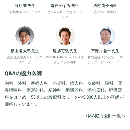
白月 遼 先生
森戸 やすみ 先生
法村 尚子 先生
患者目線のクリニック
どうかん山こどもクリニ
高松赤十字病院
ック
横山 啓太郎 先生
堤 多可弘 先生
平野井 啓一 先生
慈恵医大晴海トリトンク
VISION PARTNERメンタル
株式会社メディカル・マ
リニック
クリニック四谷
ジック・ジャパン、平野
井労働衛生コンサルタン
Q&Aの協力医師
ト事務所
内科、外科、産婦人科、小児科、婦人科、皮膚科、眼科、耳
鼻咽喉科、整形外科、精神科、循環器科、消化器科、呼吸器
科をはじめ、55以上の診療科より、のべ8,000人以上の医師が
回答しています。
Q&A協力医師一覧へ