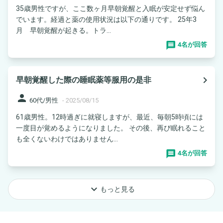
35歳男性ですが、ここ数ヶ月早朝覚醒と入眠が安定せず悩ん
でいます。経過と薬の使用状況は以下の通りです。 25年3
月 早朝覚醒が起きる。トラ...
4名が回答
navigate_next
早朝覚醒した際の睡眠薬等服用の是非
person
60代/男性
-
2025/08/15
61歳男性。12時過ぎに就寝しますが、最近、毎朝5時頃には
一度目が覚めるようになりました。 その後、再び眠れること
も全くないわけではありません...
4名が回答
keyboard_arrow_down
もっと見る