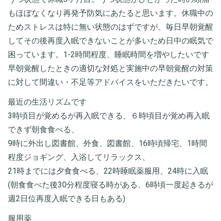
もほぼなくなり再発予防気にあたると思います。休職中の
ためストレスは特に無い状態のはずですが、毎日早朝覚醒
してその後再度入眠できないことが多いため日中の眠気で
困っています。1-2時間程度、睡眠時間を増やしたいです
早朝覚醒したときの適切な対処と実施中の早朝覚醒の対策
に対して間違い・不足等アドバイスをいただきたいです。
最近の生活リズムです
3時頃目が覚めるが再入眠できる、６時頃目が覚め再入眠
できず朝食食べる、
9時に外出し図書館、外食、図書館、16時頃帰宅、1時間
程度ジョギング、入浴してリラックス、
21時までには夕食食べる、22時睡眠薬服用、24時に入眠
(朝食食べた後30分程度寝る時がある、6時頃一度起きるが
週2日位再度入眠できる日もある)
服用薬