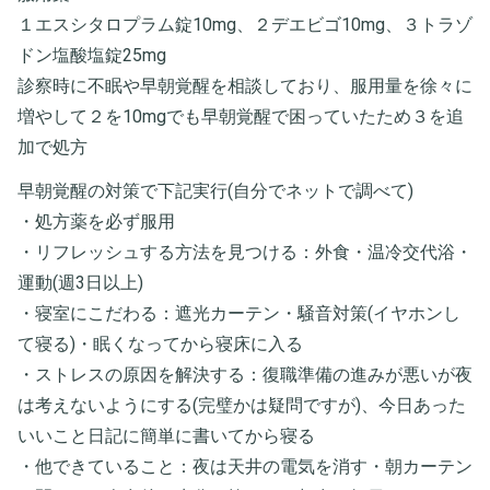
１エスシタロプラム錠10mg、２デエビゴ10mg、３トラゾ
ドン塩酸塩錠25mg
診察時に不眠や早朝覚醒を相談しており、服用量を徐々に
増やして２を10mgでも早朝覚醒で困っていたため３を追
加で処方
早朝覚醒の対策で下記実行(自分でネットで調べて)
・処方薬を必ず服用
・リフレッシュする方法を見つける：外食・温冷交代浴・
運動(週3日以上)
・寝室にこだわる：遮光カーテン・騒音対策(イヤホンし
て寝る)・眠くなってから寝床に入る
・ストレスの原因を解決する：復職準備の進みが悪いが夜
は考えないようにする(完璧かは疑問ですが)、今日あった
いいこと日記に簡単に書いてから寝る
・他できていること：夜は天井の電気を消す・朝カーテン