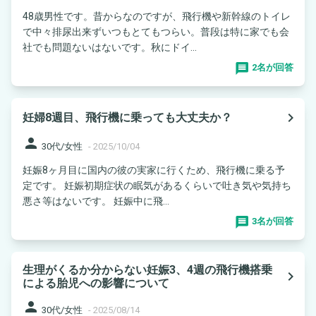
48歳男性です。昔からなのですが、飛行機や新幹線のトイレ
で中々排尿出来ずいつもとてもつらい。普段は特に家でも会
社でも問題ないはないです。秋にドイ...
2名が回答
navigate_next
妊婦8週目、飛行機に乗っても大丈夫か？
person
30代/女性
-
2025/10/04
妊娠8ヶ月目に国内の彼の実家に行くため、飛行機に乗る予
定です。 妊娠初期症状の眠気があるくらいで吐き気や気持ち
悪さ等はないです。 妊娠中に飛...
3名が回答
生理がくるか分からない妊娠3、4週の飛行機搭乗
navigate_next
による胎児への影響について
person
30代/女性
-
2025/08/14