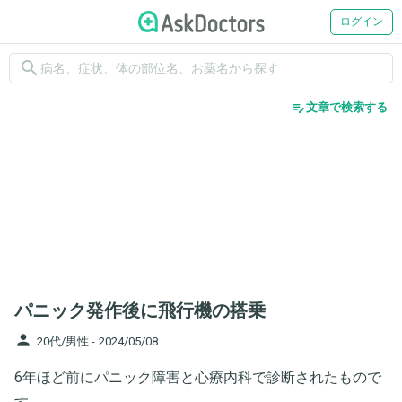
ログイン
search
edit_note
文章で検索する
パニック発作後に飛行機の搭乗
person
20代/男性 -
2024/05/08
6年ほど前にパニック障害と心療内科で診断されたもので