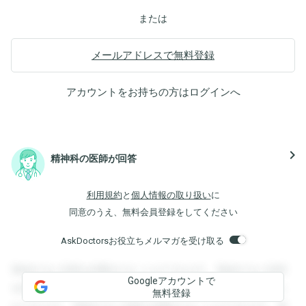
または
メールアドレスで無料登録
アカウントをお持ちの方は
ログイン
へ
navigate_next
精神科の医師が回答
利用規約
と
個人情報の取り扱い
に
同意のうえ、無料会員登録をしてください
AskDoctorsお役立ちメルマガを受け取る
登録すると回答を閲覧することができます。登録すると回答
Googleアカウントで
を閲覧することができます。登録すると回答を閲覧すること
無料登録