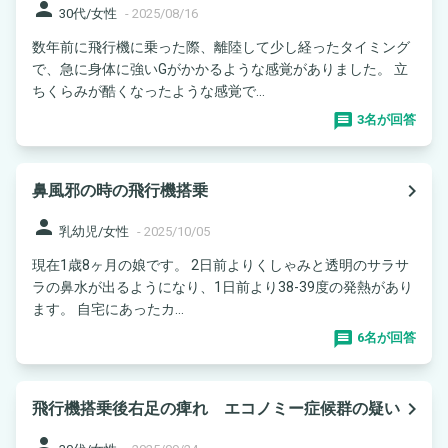
person
30代/女性
-
2025/08/16
数年前に飛行機に乗った際、離陸して少し経ったタイミング
で、急に身体に強いGがかかるような感覚がありました。 立
ちくらみが酷くなったような感覚で...
3名が回答
navigate_next
鼻風邪の時の飛行機搭乗
person
乳幼児/女性
-
2025/10/05
現在1歳8ヶ月の娘です。 2日前よりくしゃみと透明のサラサ
ラの鼻水が出るようになり、1日前より38-39度の発熱があり
ます。 自宅にあったカ...
6名が回答
navigate_next
飛行機搭乗後右足の痺れ エコノミー症候群の疑い
person