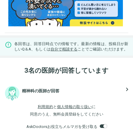
各回答は、回答日時点での情報です。最新の情報は、投稿日が新
しいQ＆A、もしくは
自分で相談する
ことでご確認いただけます。
3名の医師が回答しています
navigate_next
精神科の医師が回答
利用規約
と
個人情報の取り扱い
に
同意のうえ、無料会員登録をしてください
AskDoctorsお役立ちメルマガを受け取る