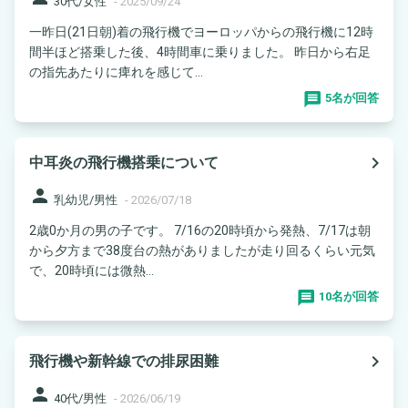
30代/女性
-
2025/09/24
一昨日(21日朝)着の飛行機でヨーロッパからの飛行機に12時
間半ほど搭乗した後、4時間車に乗りました。 昨日から右足
の指先あたりに痺れを感じて...
5名が回答
navigate_next
中耳炎の飛行機搭乗について
person
乳幼児/男性
-
2026/07/18
2歳0か月の男の子です。 7/16の20時頃から発熱、7/17は朝
から夕方まで38度台の熱がありましたが走り回るくらい元気
で、20時頃には微熱...
10名が回答
navigate_next
飛行機や新幹線での排尿困難
person
40代/男性
-
2026/06/19