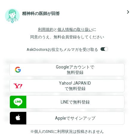
navigate_next
精神科の医師が回答
利用規約
と
個人情報の取り扱い
に
同意のうえ、無料会員登録をしてください
AskDoctorsお役立ちメルマガを受け取る
登録すると回答を閲覧することができます。登録すると回答
Googleアカウントで
を閲覧することができます。登録すると回答を閲覧すること
無料登録
ができます。登録すると回答を閲覧することができます。登
Yahoo! JAPAN ID
録すると回答を閲覧することができます。登録すると回答を
で無料登録
閲覧することができます。登録すると回答を閲覧することが
LINEで無料登録
できます。登録すると回答を閲覧することができます。登録
すると回答を閲覧することができます。登録すると回答を閲
Appleでサインアップ
覧することができます。
※個人のSNSに利用状況は投稿されません