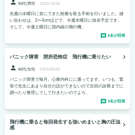
person
50代/男性
-
2025/10/28
先週の水曜日に首にできた粉瘤を取る手術を行いました。縫
い合わせは、2〜3cmほどで、今週水曜日に抜糸予定です。
そして、今週土曜日に国内線の飛行機...
6名が回答
navigate_next
パニック障害 閉所恐怖症 飛行機に乗りたい
person
40代/女性
-
2025/09/26
パニック障害で毎月、心療内科にに通ってます。いつも、緊
張で先生にあまり自分の話ができないので次回の診察までに
調べたり整理してして行きたいのでよろ...
3名が回答
飛行機に乗ると毎回発生する強いめまいと胸の圧迫
navigate_next
感