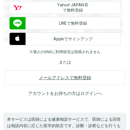
ができます。登録すると回答を閲覧することができます。登
Yahoo! JAPAN ID
録すると回答を閲覧することができます。登録すると回答を
で無料登録
閲覧することができます。登録すると回答を閲覧することが
LINEで無料登録
できます。登録すると回答を閲覧することができます。登録
すると回答を閲覧することができます。登録すると回答を閲
Appleでサインアップ
覧することができます。
※個人のSNSに利用状況は投稿されません
または
メールアドレスで無料登録
アカウントをお持ちの方は
ログイン
へ
本サービスは医師による健康相談サービスで、医師による回答
は相談内容に応じた医学的助言です。診断・診察などを行うも