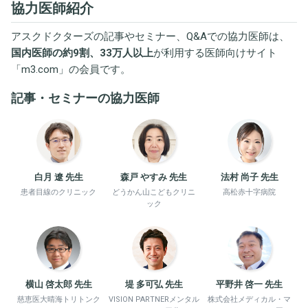
協力医師紹介
アスクドクターズの記事やセミナー、Q&Aでの協力医師は、
国内医師の約9割、33万人以上
が利用する医師向けサイト
「
m3.com
」の会員です。
記事・セミナーの協力医師
白月 遼 先生
森戸 やすみ 先生
法村 尚子 先生
患者目線のクリニック
どうかん山こどもクリニ
高松赤十字病院
ック
横山 啓太郎 先生
堤 多可弘 先生
平野井 啓一 先生
慈恵医大晴海トリトンク
VISION PARTNERメンタル
株式会社メディカル・マ