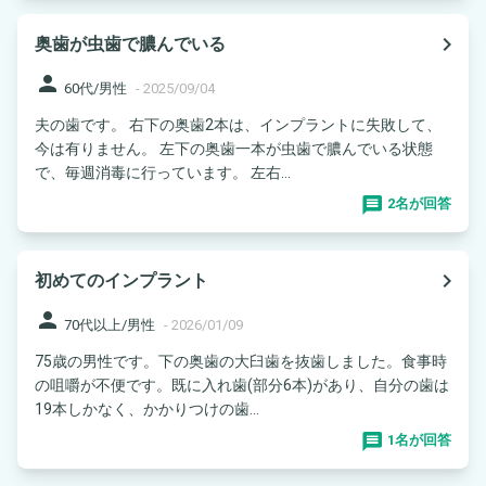
navigate_next
奥歯が虫歯で膿んでいる
person
60代/男性
-
2025/09/04
夫の歯です。 右下の奥歯2本は、インプラントに失敗して、
今は有りません。 左下の奥歯一本が虫歯で膿んでいる状態
で、毎週消毒に行っています。 左右...
2名が回答
navigate_next
初めてのインプラント
person
70代以上/男性
-
2026/01/09
75歳の男性です。下の奥歯の大臼歯を抜歯しました。食事時
の咀嚼が不便です。既に入れ歯(部分6本)があり、自分の歯は
19本しかなく、かかりつけの歯...
1名が回答