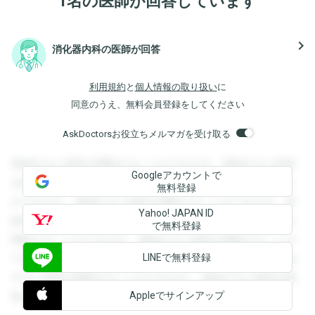
1名の医師が回答しています
navigate_next
消化器内科の医師が回答
利用規約
と
個人情報の取り扱い
に
同意のうえ、無料会員登録をしてください
AskDoctorsお役立ちメルマガを受け取る
登録すると回答を閲覧することができます。登録すると回答
Googleアカウントで
を閲覧することができます。登録すると回答を閲覧すること
無料登録
ができます。登録すると回答を閲覧することができます。登
Yahoo! JAPAN ID
録すると回答を閲覧することができます。登録すると回答を
で無料登録
閲覧することができます。登録すると回答を閲覧することが
LINEで無料登録
できます。登録すると回答を閲覧することができます。登録
すると回答を閲覧することができます。登録すると回答を閲
Appleでサインアップ
覧することができます。