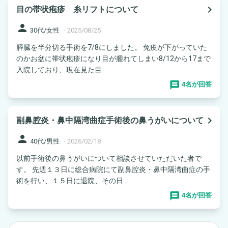
navigate_next
目の帯状疱疹 糸リフトについて
person
30代/女性
-
2025/08/25
膵臓を半分切る手術を7/8にしました。 免疫が下がっていた
のかお盆に帯状疱疹になり目が腫れてしまい8/12から17まで
入院しており、現在見た目...
4名が回答
navigate_next
副鼻腔炎・鼻中隔湾曲症手術後の鼻うがいについて
person
40代/男性
-
2026/02/18
以前手術後の鼻うがいについて相談させていただいた者で
す。 先週１３日に総合病院にて副鼻腔炎・鼻中隔湾曲症の手
術を行い、１５日に退院、その日...
4名が回答