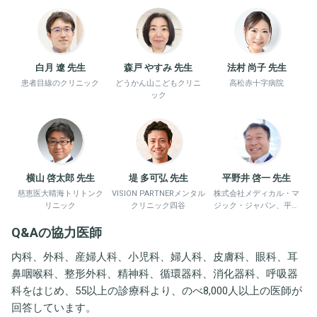
白月 遼 先生
森戸 やすみ 先生
法村 尚子 先生
患者目線のクリニック
どうかん山こどもクリニ
高松赤十字病院
ック
横山 啓太郎 先生
堤 多可弘 先生
平野井 啓一 先生
慈恵医大晴海トリトンク
VISION PARTNERメンタル
株式会社メディカル・マ
リニック
クリニック四谷
ジック・ジャパン、平野
井労働衛生コンサルタン
Q&Aの協力医師
ト事務所
内科、外科、産婦人科、小児科、婦人科、皮膚科、眼科、耳
鼻咽喉科、整形外科、精神科、循環器科、消化器科、呼吸器
科をはじめ、55以上の診療科より、のべ8,000人以上の医師が
回答しています。