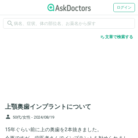
ログイン
search
edit_note
文章で検索する
上顎奥歯インプラントについて
person
50代/女性 -
2024/08/19
15年ぐらい前に上の奥歯を2本抜きました。