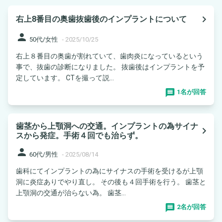
navigate_next
右上8番目の奥歯抜歯後のインプラントについて
person
50代/女性
-
2025/10/25
右上８番目の奥歯が割れていて、歯肉炎になっているという
事で、抜歯の診断になりました。 抜歯後はインプラントを予
定しています。 CTを撮って説...
1名が回答
歯茎から上顎洞への交通。インプラントの為サイナ
navigate_next
スから発症。手術４回でも治らず。
person
60代/男性
-
2025/08/14
歯科にてインプラントの為にサイナスの手術を受けるが上顎
洞に炎症ありでやり直し。 その後も４回手術を行う。 歯茎と
上顎洞の交通が治らない為。 歯茎...
2名が回答