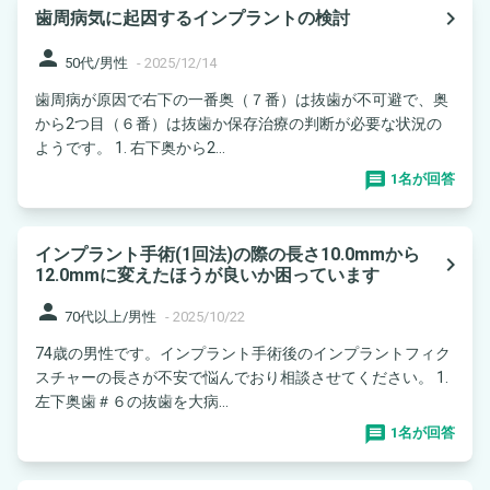
navigate_next
歯周病気に起因するインプラントの検討
person
50代/男性
-
2025/12/14
歯周病が原因で右下の一番奥（７番）は抜歯が不可避で、奥
から2つ目（６番）は抜歯か保存治療の判断が必要な状況の
ようです。 1. 右下奥から2...
1名が回答
インプラント手術(1回法)の際の長さ10.0mmから
navigate_next
12.0mmに変えたほうが良いか困っています
person
70代以上/男性
-
2025/10/22
74歳の男性です。インプラント手術後のインプラントフィク
スチャーの長さが不安で悩んでおり相談させてください。 1.
左下奥歯＃６の抜歯を大病...
1名が回答