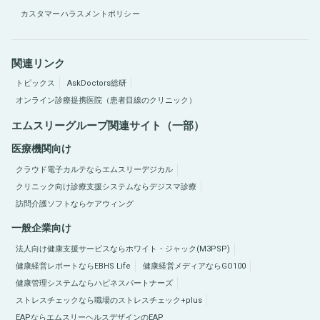
カスタマーハラスメントポリシー
関連リンク
トピックス
AskDoctors総研
オンライン診療提携医院（患者目線のクリニック）
エムスリーグループ関連サイト（一部）
医療機関向け
クラウド電子カルテならエムスリーデジカル
クリニック向け診療支援システムならデジスマ診療
訪問介護ソフトならケアウィング
一般企業向け
法人向け健康支援サービスならホワイト・ジャック(M3PSP)
健康経営レポートならEBHS Life
健康経営メディアならGO100
健康管理システムならハピネスパートナーズ
ストレスチェックなら職場のストレスチェック+plus
EAPならエムスリーヘルスデザインのEAP