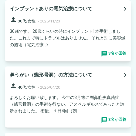
navigate_next
インプラントありの電気治療について
person
30代/女性
-
2025/11/23
30歳です。 20歳くらいの時にインプラント1本手術しまし
た。これまで特にトラブルはありません。 それと別に美容鍼
の施術（電気治療つ...
3名が回答
navigate_next
鼻うがい（蝶形骨洞）の方法について
person
40代/女性
-
2026/04/20
よろしくお願い致します。 今年の3月末に副鼻腔炎真菌症
（蝶形骨洞）の手術を行ない、アスペルギルスであったと診
断されました。 術後、１日4回（朝...
3名が回答