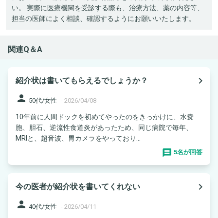
い。 実際に医療機関を受診する際も、治療方法、薬の内容等、
担当の医師によく相談、確認するようにお願いいたします。
関連Q＆A
navigate_next
紹介状は書いてもらえるでしょうか？
person
50代/女性
-
2026/04/08
10年前に人間ドックを初めてやったのをきっかけに、水嚢
胞、胆石、逆流性食道炎があったため、同じ病院で毎年、
MRIと、超音波、胃カメラをやっており...
5名が回答
navigate_next
今の医者が紹介状を書いてくれない
person
40代/女性
-
2026/04/11