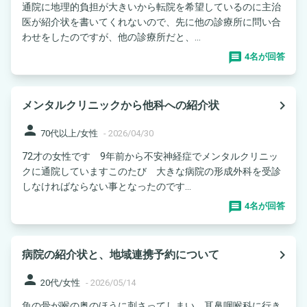
通院に地理的負担が大きいから転院を希望しているのに主治
医が紹介状を書いてくれないので、先に他の診療所に問い合
わせをしたのですが、他の診療所だと、...
4名が回答
navigate_next
メンタルクリニックから他科への紹介状
person
70代以上/女性
-
2026/04/30
72才の女性です 9年前から不安神経症でメンタルクリニッ
クに通院していますこのたび 大きな病院の形成外科を受診
しなければならない事となったのです...
4名が回答
navigate_next
病院の紹介状と、地域連携予約について
person
20代/女性
-
2026/05/14
魚の骨が喉の奥のほうに刺さってしまい、耳鼻咽喉科に行き