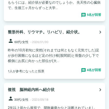
もらうには、紹介状が必要なのでしょうか。 先天性の心臓病
で、生後三ヶ月からずっと大学...
5名が回答
navigate_next
整形外科、リウマチ。リハビリ、紹介状。
person
60代/女性
-
2026/01/30
昨年の10月初旬に突然(それまでは何ともなく元気でした)足
が歩行困難になるほど足の付け根(股関節)と骨盤の少し下で
横側にお尻に向かった部位が(大...
4名が回答
1人が参考になったと投票
navigate_next
複視 脳神経内科へ紹介状
person
30代/女性
-
2025/09/18
2年以上前から複視で、開散麻痺かなと診断されていまし