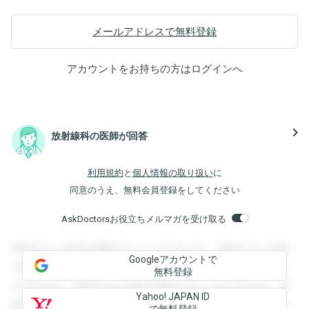
メールアドレスで無料登録
アカウントをお持ちの方は
ログイン
へ
navigate_next
放射線科の医師が回答
利用規約
と
個人情報の取り扱い
に
同意のうえ、無料会員登録をしてください
AskDoctorsお役立ちメルマガを受け取る
登録すると回答を閲覧することができます。登録すると回答
Googleアカウントで
を閲覧することができます。登録すると回答を閲覧すること
無料登録
ができます。登録すると回答を閲覧することができます。登
Yahoo! JAPAN ID
録すると回答を閲覧することができます。登録すると回答を
で無料登録