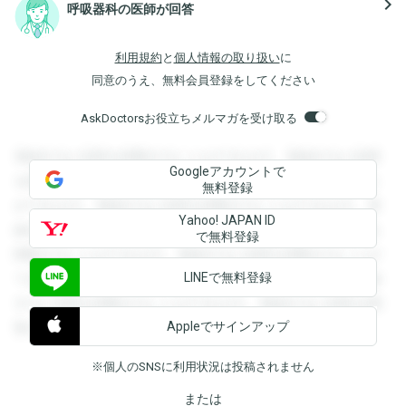
navigate_next
呼吸器科の医師が回答
利用規約
と
個人情報の取り扱い
に
同意のうえ、無料会員登録をしてください
AskDoctorsお役立ちメルマガを受け取る
登録すると回答を閲覧することができます。登録すると回答
Googleアカウントで
を閲覧することができます。登録すると回答を閲覧すること
無料登録
ができます。登録すると回答を閲覧することができます。登
Yahoo! JAPAN ID
録すると回答を閲覧することができます。登録すると回答を
で無料登録
閲覧することができます。登録すると回答を閲覧することが
LINEで無料登録
できます。登録すると回答を閲覧することができます。登録
すると回答を閲覧することができます。登録すると回答を閲
Appleでサインアップ
覧することができます。
※個人のSNSに利用状況は投稿されません
または