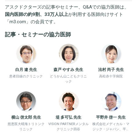
アスクドクターズの記事やセミナー、Q&Aでの協力医師は、
国内医師の約9割、33万人以上
が利用する医師向けサイト
「
m3.com
」の会員です。
記事・セミナーの協力医師
白月 遼 先生
森戸 やすみ 先生
法村 尚子 先生
患者目線のクリニック
どうかん山こどもクリニ
高松赤十字病院
ック
横山 啓太郎 先生
堤 多可弘 先生
平野井 啓一 先生
慈恵医大晴海トリトンク
VISION PARTNERメンタル
株式会社メディカル・マ
リニック
クリニック四谷
ジック・ジャパン、平野
井労働衛生コンサルタン