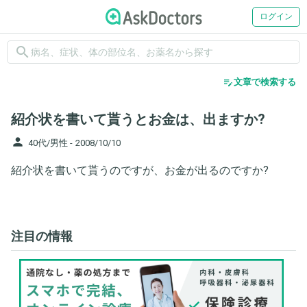
ログイン
search
edit_note
文章で検索する
紹介状を書いて貰うとお金は、出ますか?
person
40代/男性 -
2008/10/10
紹介状を書いて貰うのですが、お金が出るのですか?
注目の情報