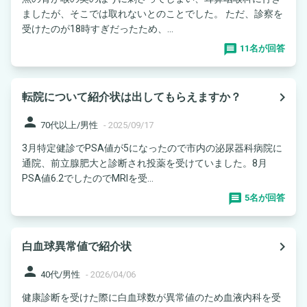
ましたが、そこでは取れないとのことでした。 ただ、診察を
受けたのが18時すぎだったため、...
11名が回答
navigate_next
転院について紹介状は出してもらえますか？
person
70代以上/男性
-
2025/09/17
3月特定健診でPSA値が5になったので市内の泌尿器科病院に
通院、前立腺肥大と診断され投薬を受けていました。8月
PSA値6.2でしたのでMRIを受...
5名が回答
navigate_next
白血球異常値で紹介状
person
40代/男性
-
2026/04/06
健康診断を受けた際に白血球数が異常値のため血液内科を受