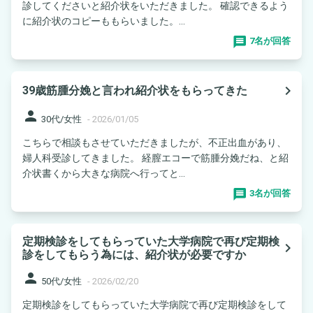
診してくださいと紹介状をいただきました。 確認できるよう
に紹介状のコピーももらいました。...
7名が回答
navigate_next
39歳筋腫分娩と言われ紹介状をもらってきた
person
30代/女性
-
2026/01/05
こちらで相談もさせていただきましたが、不正出血があり、
婦人科受診してきました。 経膣エコーで筋腫分娩だね、と紹
介状書くから大きな病院へ行ってと...
3名が回答
定期検診をしてもらっていた大学病院で再び定期検
navigate_next
診をしてもらう為には、紹介状が必要ですか
person
50代/女性
-
2026/02/20
定期検診をしてもらっていた大学病院で再び定期検診をして