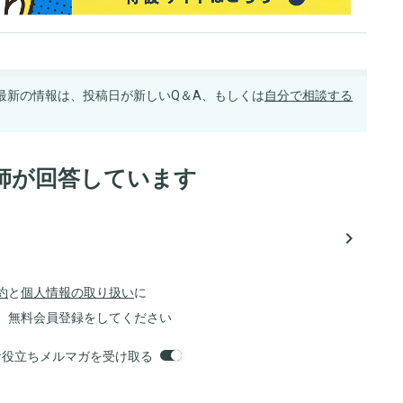
最新の情報は、投稿日が新しいQ＆A、もしくは
自分で相談する
師が回答しています
navigate_next
約
と
個人情報の取り扱い
に
、無料会員登録をしてください
orsお役立ちメルマガを受け取る