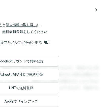
navigate_next
約
と
個人情報の取り扱い
に
、無料会員登録をしてください
orsお役立ちメルマガを受け取る
Googleアカウントで
無料登録
。登録すると回答を閲覧することができます。登録すると回
回答を閲覧することができます。登録すると回答を閲覧する
Yahoo! JAPAN ID
で無料登録
ることができます。登録すると回答を閲覧することができま
ます。登録すると回答を閲覧することができます。登録する
LINEで無料登録
Appleでサインアップ