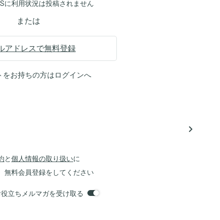
NSに利用状況は投稿されません
または
ルアドレスで無料登録
トをお持ちの方は
ログイン
へ
navigate_next
約
と
個人情報の取り扱い
に
、無料会員登録をしてください
orsお役立ちメルマガを受け取る