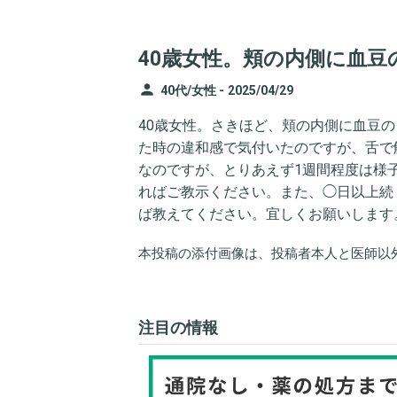
40歳女性。頬の内側に血
person
40代/女性 -
2025/04/29
40歳女性。さきほど、頬の内側に血豆
た時の違和感で気付いたのですが、舌で
なのですが、とりあえず1週間程度は様
ればご教示ください。また、◯日以上続
ば教えてください。宜しくお願いします
本投稿の添付画像は、投稿者本人と医師以
注目の情報