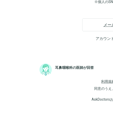
※個人のS
メー
アカウン
耳鼻咽喉科の医師が回答
利用規
同意のうえ
AskDoct