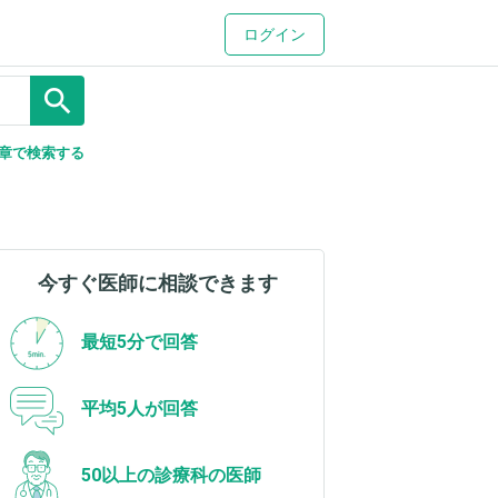
ログイン
search
章で検索する
今すぐ医師に相談できます
最短5分で回答
平均5人が回答
50以上の診療科の医師