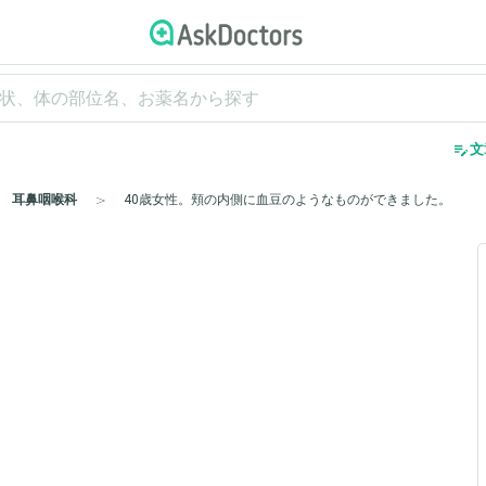
edit_note
文
耳鼻咽喉科
40歳女性。頬の内側に血豆のようなものができました。