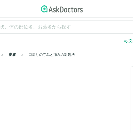
edit_note
文
皮膚
口周りの赤みと痛みの対処法