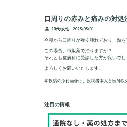
口周りの赤みと痛みの対処
person
20代/女性 -
2025/05/01
今朝から口周りが赤く腫れており、熱を
この場合、市販薬で治りますか？
それとも皮膚科に受診した方が良いでし
よろしくお願いいたします。
本投稿の添付画像は、投稿者本人と医師以
注目の情報