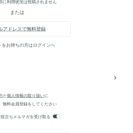
NSに利用状況は投稿されません
または
ルアドレスで無料登録
トをお持ちの方は
ログイン
へ
navigate_next
約
と
個人情報の取り扱い
に
、無料会員登録をしてください
orsお役立ちメルマガを受け取る