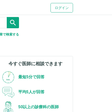
ログイン
search
章で検索する
今すぐ医師に相談できます
最短5分で回答
平均5人が回答
50以上の診療科の医師