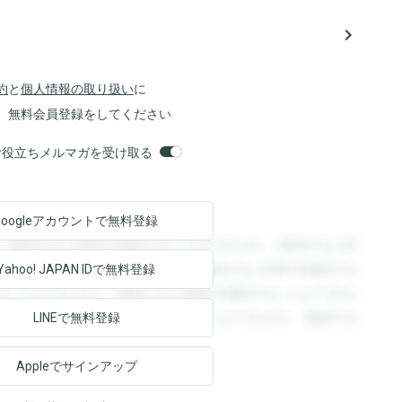
navigate_next
約
と
個人情報の取り扱い
に
、無料会員登録をしてください
orsお役立ちメルマガを受け取る
Googleアカウントで
無料登録
。登録すると回答を閲覧することができます。登録すると回
回答を閲覧することができます。登録すると回答を閲覧する
Yahoo! JAPAN ID
で無料登録
ることができます。登録すると回答を閲覧することができま
ます。登録すると回答を閲覧することができます。登録する
LINEで無料登録
Appleでサインアップ