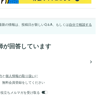
最新の情報は、投稿日が新しいQ＆A、もしくは
自分で相談する
師が回答しています
navigate_next
約
と
個人情報の取り扱い
に
、無料会員登録をしてください
orsお役立ちメルマガを受け取る