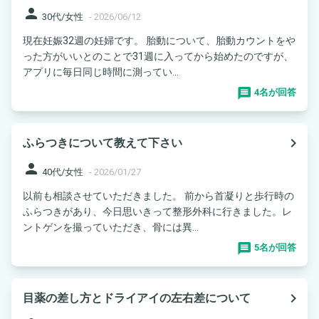
person
30代/女性
-
2026/06/12
現在妊娠32週の妊婦です。 胎動について、胎動カウントをや
った方がいいとのことで31週に入ってから始めたのですが、
アプリに毎日同じ時間に測ってい...
4名が回答
navigate_next
ふらつきについて教えて下さい
person
40代/女性
-
2026/01/27
以前も相談させていただきました。 前から首凝りと歩行時の
ふらつきがあり、今日思いきって整形外科に行きました。レ
ントゲンを撮っていただき、骨には異...
5名が回答
navigate_next
目薬の差し方とドライアイの左右差について