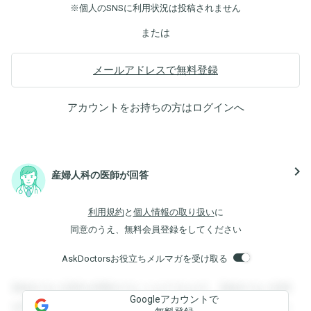
※個人のSNSに利用状況は投稿されません
または
メールアドレスで無料登録
アカウントをお持ちの方は
ログイン
へ
navigate_next
産婦人科の医師が回答
利用規約
と
個人情報の取り扱い
に
同意のうえ、無料会員登録をしてください
AskDoctorsお役立ちメルマガを受け取る
登録すると回答を閲覧することができます。登録すると回答
Googleアカウントで
を閲覧することができます。登録すると回答を閲覧すること