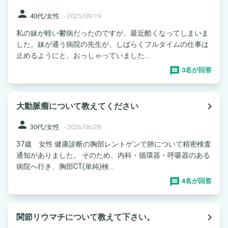
person
40代/女性
-
2025/09/19
私の妹が軽い鬱病だったのですが、最近酷くなってしまいま
した。妹が通う病院の先生が、しばらくフルタイムの仕事は
止めるようにと、おっしゃっていました...
3名が回答
navigate_next
大動脈瘤について教えてください
person
30代/女性
-
2026/06/28
37歳 女性 健康診断の胸部レントゲンで肺について精密検査
通知がありました。 そのため、内科・循環器・呼吸器のある
病院へ行き、胸部CT(単純)検...
4名が回答
navigate_next
関節リウマチについて教えて下さい。