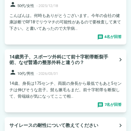
person
50代/女性
-
2025/12/18
こんばんは。何時もありがとうございます。今年の会社の健
康診断でRF18でリウマチの可能性があるので要検査して来て
下さい。と書いてあったので大学病...
4名が回答
14歳男子、スポーツ外科にて前十字靭帯断裂手
navigate_next
術、なぜ普通の整形外科と違うの？
person
10代/男性
-
2026/03/31
14歳、身長は175センチ、両親の身長から最低でもあと5セン
チは伸びそうな息子。髭も腋毛もまだ。前十字靭帯を断裂し
て、骨端線が気になってここで相...
7名が回答
navigate_next
サイレースの耐性について教えてください