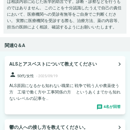
は相談内容に応じた医学的助言です。診断・診察などを行うも
のではありません。 このことを十分認識したうえで自己の責任
において、医療機関への受診有無等をご自身でご判断くださ
い。 実際に医療機関を受診する際も、治療方法、薬の内容等、
担当の医師によく相談、確認するようにお願いいたします。
関連Q＆A
navigate_next
ALSとアスベストについて教えてください
person
50代/女性
-
2025/09/19
ALS原因になるかも知れない職業に 戦争で戦う人や農薬使う
方 工場で働く方や 工事関係の方 というあくまでかも知れ
ないレベルの記事を...
4名が回答
navigate_next
鬱の人への接し方を教えてください。