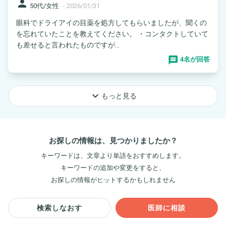
person
50代/女性
-
2026/01/31
眼科でドライアイの目薬を処方してもらいましたが、聞くの
を忘れていたことを教えてください。 ・コンタクトしていて
も差せると言われたものですが...
4名が回答
keyboard_arrow_down
もっと見る
お探しの情報は、見つかりましたか？
キーワードは、文章より単語をおすすめします。
キーワードの追加や変更をすると、
お探しの情報がヒットするかもしれません
検索しなおす
医師に相談