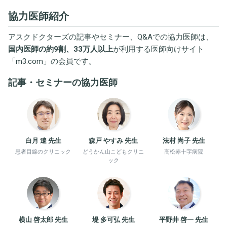
協力医師紹介
アスクドクターズの記事やセミナー、Q&Aでの協力医師は、
国内医師の約9割、33万人以上
が利用する医師向けサイト
「
m3.com
」の会員です。
記事・セミナーの協力医師
白月 遼 先生
森戸 やすみ 先生
法村 尚子 先生
患者目線のクリニック
どうかん山こどもクリニ
高松赤十字病院
ック
横山 啓太郎 先生
堤 多可弘 先生
平野井 啓一 先生