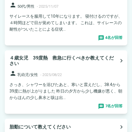
person
50代/男性
-
2025/11/07
サイレースを服用して10年になります。 寝付けるのですが、
４時間ほどで目が覚めてしまいます。 これは、サイレースの
耐性がついたことによる症状...
4名が回答
４歳女児 39度熱 救急に行くべきか教えてくだ
navigate_next
さい
person
乳幼児/女性
-
2025/08/22
さっき、シャワーを浴びたあと、寒いと震えだし、38.4から
39度に熱が上がりました 昨日の夕方から少し機嫌が悪く、朝
からほんの少し鼻水と咳は出...
7名が回答
navigate_next
胎動について教えてください