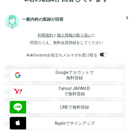
navigate_next
一般内科の医師が回答
利用規約
と
個人情報の取り扱い
に
同意のうえ、無料会員登録をしてください
AskDoctorsお役立ちメルマガを受け取る
登録すると回答を閲覧することができます。登録すると回答
Googleアカウントで
を閲覧することができます。登録すると回答を閲覧すること
無料登録
ができます。登録すると回答を閲覧することができます。登
Yahoo! JAPAN ID
録すると回答を閲覧することができます。登録すると回答を
で無料登録
閲覧することができます。登録すると回答を閲覧することが
LINEで無料登録
できます。登録すると回答を閲覧することができます。登録
すると回答を閲覧することができます。登録すると回答を閲
Appleでサインアップ
覧することができます。