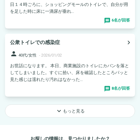
日１４時ごろに、ショッピングモールのトイレで、自分が用
を足した時に床に一滴尿が垂れ...
6名が回答
navigate_next
公衆トイレでの感染症
person
40代/女性
-
2026/01/02
お世話になります。 本日、商業施設のトイレにカバンを落と
してしまいました。すぐに拾い、床を確認したところパッと
見た感じは濡れたり汚れはなかった...
8名が回答
keyboard_arrow_down
もっと見る
お探しの情報は、見つかりましたか？