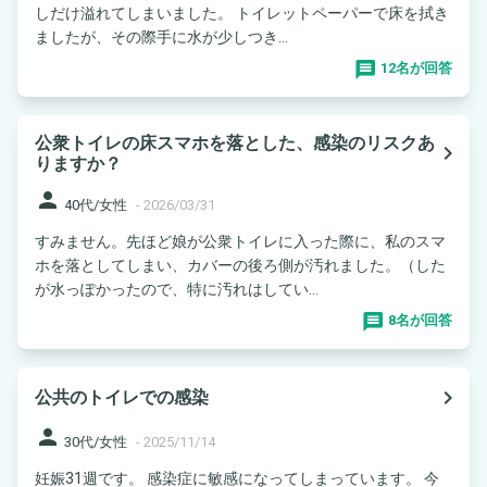
しだけ溢れてしまいました。 トイレットペーパーで床を拭き
ましたが、その際手に水が少しつき...
12名が回答
公衆トイレの床スマホを落とした、感染のリスクあ
navigate_next
りますか？
person
40代/女性
-
2026/03/31
すみません。先ほど娘が公衆トイレに入った際に、私のスマ
ホを落としてしまい、カバーの後ろ側が汚れました。（した
が水っぽかったので、特に汚れはしてい...
8名が回答
navigate_next
公共のトイレでの感染
person
30代/女性
-
2025/11/14
妊娠31週です。 感染症に敏感になってしまっています。 今