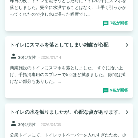
昨日の夜、トイレを流そうとした時にトイレの中にスマホを
落としました。完全に水没することはなく、上手く引っかか
ってくれたので少し水に浸った程度でし...
7名が回答
navigate_next
トイレにスマホを落としてしまい雑菌が心配
person
30代/女性
-
2026/01/14
商業施設のトイレにスマホを落としました。 すぐに拾い上
げ、手指消毒用のスプレーで5回ほど拭きました。 隙間は拭
けない部分もありした。 ...
9名が回答
navigate_next
トイレの水を触りましたが、心配な点があります。
person
30代/男性
-
2026/04/03
公衆トイレにて、トイレットペーパーを入れすぎたため、少