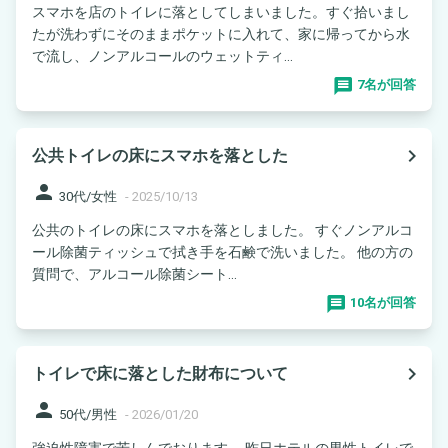
スマホを店のトイレに落としてしまいました。すぐ拾いまし
たが洗わずにそのままポケットに入れて、家に帰ってから水
で流し、ノンアルコールのウェットティ...
7名が回答
navigate_next
公共トイレの床にスマホを落とした
person
30代/女性
-
2025/10/13
公共のトイレの床にスマホを落としました。 すぐノンアルコ
ール除菌ティッシュで拭き手を石鹸で洗いました。 他の方の
質問で、アルコール除菌シート...
10名が回答
navigate_next
トイレで床に落とした財布について
person
50代/男性
-
2026/01/20
強迫性障害で苦しんでおります。 昨日ホテルの男性トイレで