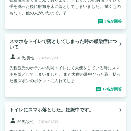
手を洗った後に財布を床に落としてしまいました。 拭くもの
もなく、他の人がいたので、そ...
3名が回答
スマホをトイレで落としてしまった時の感染症につ
navigate_next
いて
person
40代/男性
-
2025/08/23
先程観光のホテルの共同トイレにて大便をしている時にスマ
ホを落としてしまいました。 まだ大便の最中だった為、拾っ
た後ズボンのポケットに入れてしま...
12名が回答
navigate_next
トイレにスマホ落とした。妊娠中です。
person
20代/女性
-
2026/04/09