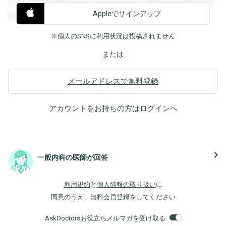
すると回答を閲覧することができます。登録すると回答を閲
Appleでサインアップ
覧することができます。
※個人のSNSに利用状況は投稿されません
または
メールアドレスで無料登録
アカウントをお持ちの方は
ログイン
へ
navigate_next
一般内科の医師が回答
利用規約
と
個人情報の取り扱い
に
同意のうえ、無料会員登録をしてください
AskDoctorsお役立ちメルマガを受け取る