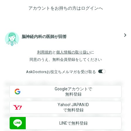
アカウントをお持ちの方は
ログイン
へ
navigate_next
脳神経内科の医師が回答
利用規約
と
個人情報の取り扱い
に
同意のうえ、無料会員登録をしてください
AskDoctorsお役立ちメルマガを受け取る
登録すると回答を閲覧することができます。登録すると回答
Googleアカウントで
を閲覧することができます。登録すると回答を閲覧すること
無料登録
ができます。登録すると回答を閲覧することができます。登
Yahoo! JAPAN ID
録すると回答を閲覧することができます。登録すると回答を
で無料登録
閲覧することができます。登録すると回答を閲覧することが
LINEで無料登録
できます。登録すると回答を閲覧することができます。登録