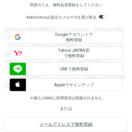
同意のうえ、無料会員登録をしてください
AskDoctorsお役立ちメルマガを受け取る
登録すると回答を閲覧することができます。登録すると回答
Googleアカウントで
を閲覧することができます。登録すると回答を閲覧すること
無料登録
ができます。登録すると回答を閲覧することができます。登
Yahoo! JAPAN ID
録すると回答を閲覧することができます。登録すると回答を
で無料登録
閲覧することができます。登録すると回答を閲覧することが
LINEで無料登録
できます。登録すると回答を閲覧することができます。登録
すると回答を閲覧することができます。登録すると回答を閲
Appleでサインアップ
覧することができます。
※個人のSNSに利用状況は投稿されません
または
メールアドレスで無料登録