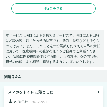
他2名を見る
本サービスは医師による健康相談サービスで、医師による回答
は相談内容に応じた医学的助言です。診断・診察などを行うも
のではありません。 このことを十分認識したうえで自己の責任
において、医療機関への受診有無等をご自身でご判断くださ
い。 実際に医療機関を受診する際も、治療方法、薬の内容等、
担当の医師によく相談、確認するようにお願いいたします。
関連Q＆A
navigate_next
スマホをトイレに落とした
person
20代/男性
-
2025/09/21