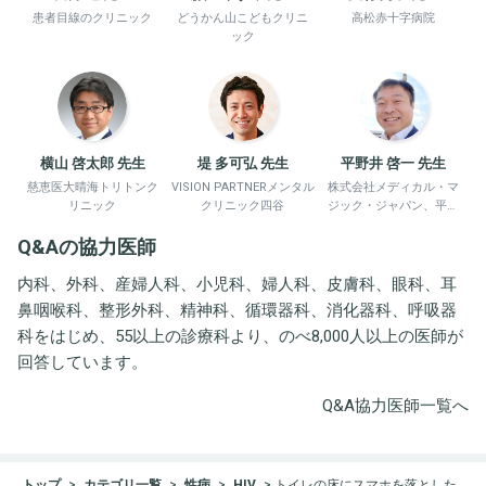
患者目線のクリニック
どうかん山こどもクリニ
高松赤十字病院
ック
横山 啓太郎 先生
堤 多可弘 先生
平野井 啓一 先生
慈恵医大晴海トリトンク
VISION PARTNERメンタル
株式会社メディカル・マ
リニック
クリニック四谷
ジック・ジャパン、平野
井労働衛生コンサルタン
Q&Aの協力医師
ト事務所
内科、外科、産婦人科、小児科、婦人科、皮膚科、眼科、耳
鼻咽喉科、整形外科、精神科、循環器科、消化器科、呼吸器
科をはじめ、55以上の診療科より、のべ8,000人以上の医師が
回答しています。
Q&A協力医師一覧へ
トップ
カテゴリ一覧
性病
HIV
トイレの床にスマホを落とした