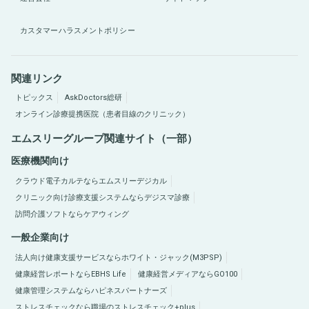
カスタマーハラスメントポリシー
関連リンク
トピックス
AskDoctors総研
オンライン診療提携医院（患者目線のクリニック）
エムスリーグループ関連サイト（一部）
医療機関向け
クラウド電子カルテならエムスリーデジカル
クリニック向け診療支援システムならデジスマ診療
訪問介護ソフトならケアウィング
一般企業向け
法人向け健康支援サービスならホワイト・ジャック(M3PSP)
健康経営レポートならEBHS Life
健康経営メディアならGO100
健康管理システムならハピネスパートナーズ
ストレスチェックなら職場のストレスチェック+plus