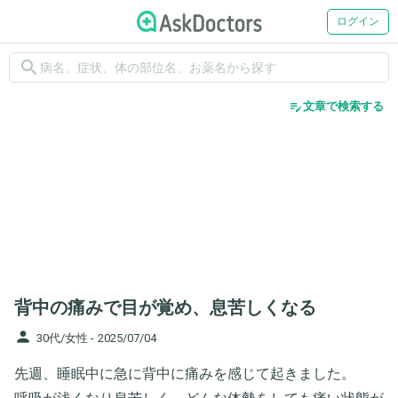
ログイン
search
edit_note
文章で検索する
背中の痛みで目が覚め、息苦しくなる
person
30代/女性 -
2025/07/04
先週、睡眠中に急に背中に痛みを感じて起きました。