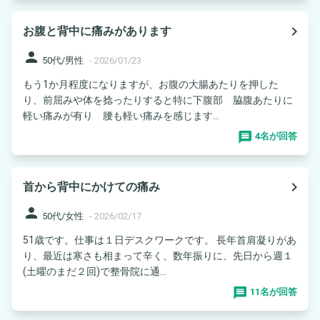
navigate_next
お腹と背中に痛みがあります
person
50代/男性
-
2026/01/23
もう1か月程度になりますが、お腹の大腸あたりを押した
り、前屈みや体を捻ったりすると特に下腹部 脇腹あたりに
軽い痛みが有り 腰も軽い痛みを感じます...
4名が回答
navigate_next
首から背中にかけての痛み
person
50代/女性
-
2026/02/17
51歳です。仕事は１日デスクワークです。 長年首肩凝りがあ
り、最近は寒さも相まって辛く、数年振りに、先日から週１
(土曜のまだ２回)で整骨院に通...
11名が回答