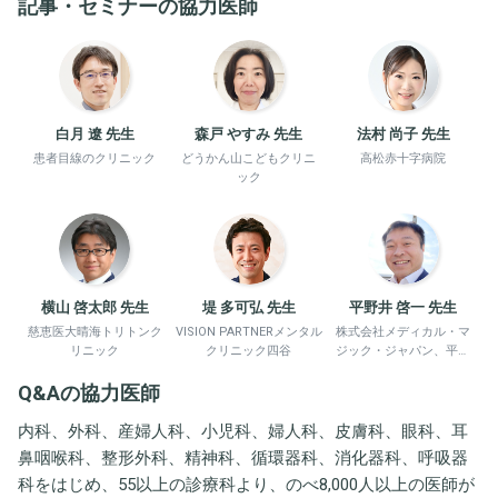
記事・セミナーの協力医師
白月 遼 先生
森戸 やすみ 先生
法村 尚子 先生
患者目線のクリニック
どうかん山こどもクリニ
高松赤十字病院
ック
横山 啓太郎 先生
堤 多可弘 先生
平野井 啓一 先生
慈恵医大晴海トリトンク
VISION PARTNERメンタル
株式会社メディカル・マ
リニック
クリニック四谷
ジック・ジャパン、平野
井労働衛生コンサルタン
Q&Aの協力医師
ト事務所
内科、外科、産婦人科、小児科、婦人科、皮膚科、眼科、耳
鼻咽喉科、整形外科、精神科、循環器科、消化器科、呼吸器
科をはじめ、55以上の診療科より、のべ8,000人以上の医師が