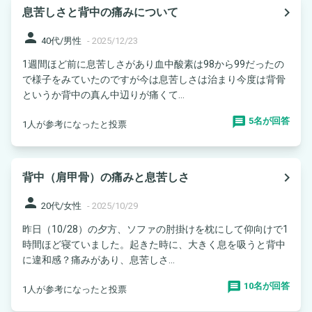
navigate_next
息苦しさと背中の痛みについて
person
40代/男性
-
2025/12/23
1週間ほど前に息苦しさがあり血中酸素は98から99だったの
で様子をみていたのですが今は息苦しさは治まり今度は背骨
というか背中の真ん中辺りが痛くて...
5名が回答
1人が参考になったと投票
navigate_next
背中（肩甲骨）の痛みと息苦しさ
person
20代/女性
-
2025/10/29
昨日（10/28）の夕方、ソファの肘掛けを枕にして仰向けで1
時間ほど寝ていました。起きた時に、大きく息を吸うと背中
に違和感？痛みがあり、息苦しさ...
10名が回答
1人が参考になったと投票