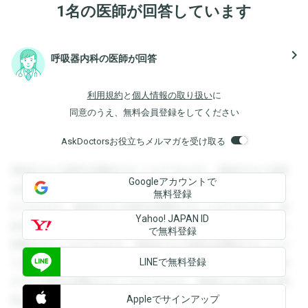
1名の医師が回答しています
navigate_next
呼吸器内科の医師が回答
利用規約
と
個人情報の取り扱い
に
同意のうえ、無料会員登録をしてください
AskDoctorsお役立ちメルマガを受け取る
登録すると回答を閲覧することができます。登録すると回答
Googleアカウントで
を閲覧することができます。登録すると回答を閲覧すること
無料登録
ができます。登録すると回答を閲覧することができます。登
Yahoo! JAPAN ID
録すると回答を閲覧することができます。登録すると回答を
で無料登録
閲覧することができます。登録すると回答を閲覧することが
LINEで無料登録
できます。登録すると回答を閲覧することができます。登録
すると回答を閲覧することができます。登録すると回答を閲
Appleでサインアップ
覧することができます。