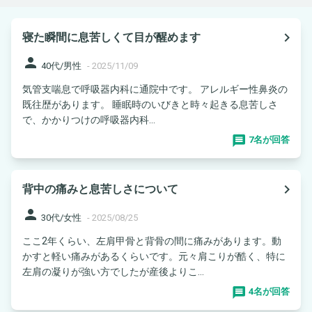
navigate_next
寝た瞬間に息苦しくて目が醒めます
person
40代/男性
-
2025/11/09
気管支喘息で呼吸器内科に通院中です。 アレルギー性鼻炎の
既往歴があります。 睡眠時のいびきと時々起きる息苦しさ
で、かかりつけの呼吸器内科...
7名が回答
navigate_next
背中の痛みと息苦しさについて
person
30代/女性
-
2025/08/25
ここ2年くらい、左肩甲骨と背骨の間に痛みがあります。動
かすと軽い痛みがあるくらいです。元々肩こりが酷く、特に
左肩の凝りが強い方でしたが産後よりこ...
4名が回答