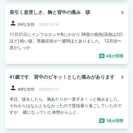
navigate_next
長引く息苦しさ、胸と背中の痛み 咳
person
30代/女性
-
2025/12/16
11月21日にインフルエンザAにかかり 38度の発熱(高熱は2日
ほど) 軽い咳、胃腸症状が一週間ほどありました。 12月頭〜
息がしっか...
4名が回答
navigate_next
41歳です 背中のピキッ！とした痛みがあります
person
40代/女性
-
2026/01/17
本日、咳をしたら、胸あたりが一度ずき！っと痛みました。
それからはなんともなかったので普段通り過ごしていたので
すが、 横になっていた体勢からふと...
7名が回答