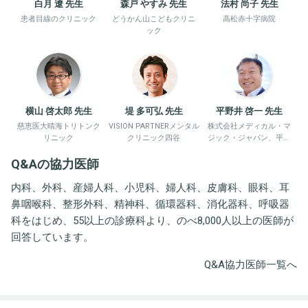
白月 遼 先生
森戸 やすみ 先生
法村 尚子 先生
患者目線のクリニック
どうかん山こどもクリニ
高松赤十字病院
ック
横山 啓太郎 先生
堤 多可弘 先生
平野井 啓一 先生
慈恵医大晴海トリトンク
VISION PARTNERメンタル
株式会社メディカル・マ
リニック
クリニック四谷
ジック・ジャパン、平野
井労働衛生コンサルタン
Q&Aの協力医師
ト事務所
内科、外科、産婦人科、小児科、婦人科、皮膚科、眼科、耳
鼻咽喉科、整形外科、精神科、循環器科、消化器科、呼吸器
科をはじめ、55以上の診療科より、のべ8,000人以上の医師が
回答しています。
Q&A協力医師一覧へ