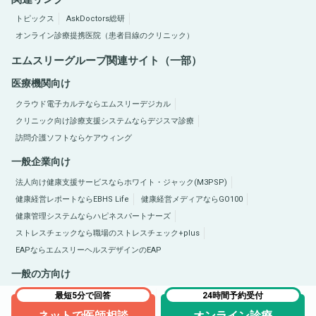
トピックス
AskDoctors総研
オンライン診療提携医院（患者目線のクリニック）
エムスリーグループ関連サイト（一部）
医療機関向け
クラウド電子カルテならエムスリーデジカル
クリニック向け診療支援システムならデジスマ診療
訪問介護ソフトならケアウィング
一般企業向け
法人向け健康支援サービスならホワイト・ジャック(M3PSP)
健康経営レポートならEBHS Life
健康経営メディアならGO100
健康管理システムならハピネスパートナーズ
ストレスチェックなら職場のストレスチェック+plus
EAPならエムスリーヘルスデザインのEAP
一般の方向け
医療総合サイトQLife（キューライフ）
肥満症総合サイトならひまんラボ
最短5分で回答
24時間予約受付
ネットで医師相談
オンライン診療