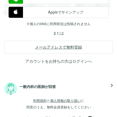
すると回答を閲覧することができます。登録すると回答を閲
Appleでサインアップ
覧することができます。
※個人のSNSに利用状況は投稿されません
または
メールアドレスで無料登録
アカウントをお持ちの方は
ログイン
へ
navigate_next
一般内科の医師が回答
利用規約
と
個人情報の取り扱い
に
同意のうえ、無料会員登録をしてください