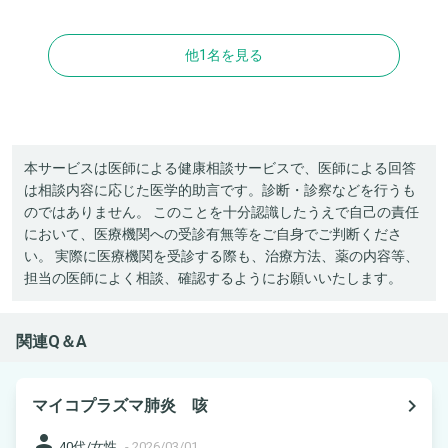
他1名を見る
本サービスは医師による健康相談サービスで、医師による回答
は相談内容に応じた医学的助言です。診断・診察などを行うも
のではありません。 このことを十分認識したうえで自己の責任
において、医療機関への受診有無等をご自身でご判断くださ
い。 実際に医療機関を受診する際も、治療方法、薬の内容等、
担当の医師によく相談、確認するようにお願いいたします。
関連Q＆A
navigate_next
マイコプラズマ肺炎 咳
person
40代/女性
-
2026/03/01