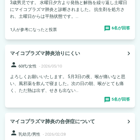
3歳男児です。 水曜日夕方より発熱と解熱を繰り返し土曜日
にマイコプラズマ肺炎と診断されました。 抗生剤を処方さ
れ、土曜日からは平熱状態です。...
6名が回答
1人が参考になったと投票
navigate_next
マイコプラズマ肺炎治りにくい
person
60代/女性
-
2026/05/10
よろしくお願いいたします。 5月3日の夜、喉が痛いなと思
い、風邪薬を飲んで寝ました。次の日の朝、喉がとても痛
く、ただ熱は出ず、せきも出ない...
5名が回答
navigate_next
マイコプラズマ肺炎の合併症について
person
乳幼児/男性
-
2026/02/28