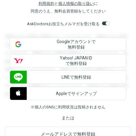
利用規約
と
個人情報の取り扱い
に
同意のうえ、無料会員登録をしてください
AskDoctorsお役立ちメルマガを受け取る
登録すると回答を閲覧することができます。登録すると回答
Googleアカウントで
を閲覧することができます。登録すると回答を閲覧すること
無料登録
ができます。登録すると回答を閲覧することができます。登
Yahoo! JAPAN ID
録すると回答を閲覧することができます。登録すると回答を
で無料登録
閲覧することができます。登録すると回答を閲覧することが
LINEで無料登録
できます。登録すると回答を閲覧することができます。登録
すると回答を閲覧することができます。登録すると回答を閲
Appleでサインアップ
覧することができます。
※個人のSNSに利用状況は投稿されません
または
メールアドレスで無料登録