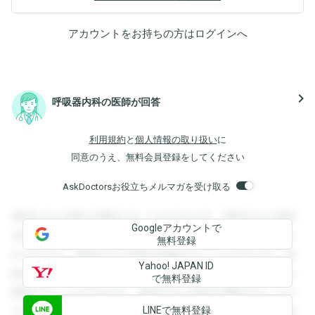
アカウントをお持ちの方は
ログイン
へ
navigate_next
呼吸器内科の医師が回答
利用規約
と
個人情報の取り扱い
に
同意のうえ、無料会員登録をしてください
AskDoctorsお役立ちメルマガを受け取る
登録すると回答を閲覧することができます。登録すると回答
Googleアカウントで
を閲覧することができます。登録すると回答を閲覧すること
無料登録
ができます。登録すると回答を閲覧することができます。登
Yahoo! JAPAN ID
録すると回答を閲覧することができます。登録すると回答を
で無料登録
閲覧することができます。登録すると回答を閲覧することが
LINEで無料登録
できます。登録すると回答を閲覧することができます。登録