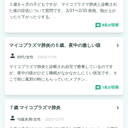
１歳６ヶ月の子どもですが、マイコプラズマ肺炎と診断され
た後の症状について質問です。 2/21〜2/25 発熱。熱が上が
ったり下がったりする。...
8名が回答
navigate_next
マイコプラズマ肺炎の５歳、夜中の激しい咳
person
30代/女性
-
2025/11/16
マイコプラズマ肺炎と診断され自宅で療養しているのです
が、夜中の咳がひどく睡眠がなかなかしにくい状況です。そ
こで前に風邪の時にもらっていたメプチン...
1名が回答
navigate_next
７歳 マイコプラズマ肺炎
person
10歳未満/女性
-
2025/12/01