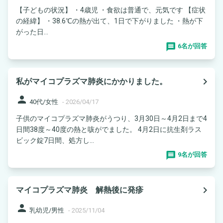
【子どもの状況】 ・4歳児 ・食欲は普通で、元気です 【症状
の経緯】 ・38.6℃の熱が出て、1日で下がりました ・熱が下
がった日...
6名が回答
navigate_next
私がマイコプラズマ肺炎にかかりました。
person
40代/女性
-
2026/04/17
子供のマイコプラズマ肺炎がうつり、3月30日～4月2日まで4
日間38度～40度の熱と咳がでました。 4月2日に抗生剤ラス
ビック錠7日間、処方し...
9名が回答
navigate_next
マイコプラズマ肺炎 解熱後に発疹
person
乳幼児/男性
-
2025/11/04