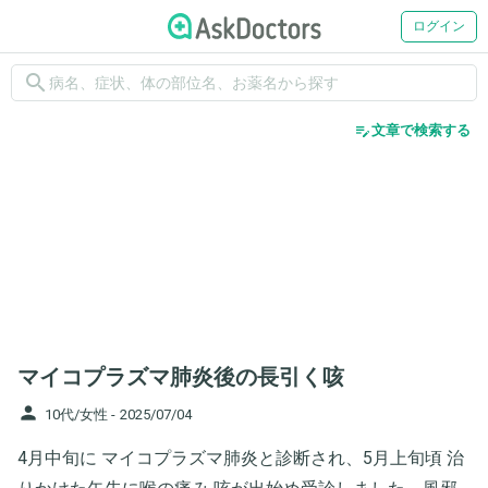
ログイン
search
edit_note
文章で検索する
マイコプラズマ肺炎後の長引く咳
person
10代/女性 -
2025/07/04
4月中旬に マイコプラズマ肺炎と診断され、5月上旬頃 治