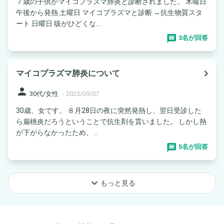
７歳の子供がマイコプラズマ肺炎と診断されました。 木曜日
午後から発熱 土曜日 マイコプラズマと診断 →抗生物質スタ
ート 日曜日 咳がひどくな...
3名が回答
navigate_next
マイコプラズマ肺炎について
person
30代/女性
-
2025/09/07
30歳、女です。 ８月28日の夜に突然発熱し、翌日受診した
ら扁桃炎だろうということで抗生剤を貰いました。 しかし熱
が下がらなかったため、...
5名が回答
keyboard_arrow_down
もっと見る