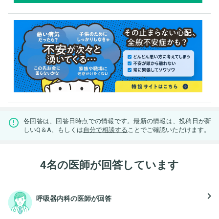
各回答は、回答日時点での情報です。最新の情報は、投稿日が新
しいQ＆A、もしくは
自分で相談する
ことでご確認いただけます。
4名の医師が回答しています
navigate_next
呼吸器内科の医師が回答