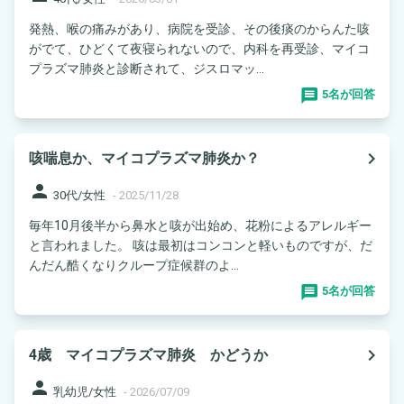
発熱、喉の痛みがあり、病院を受診、その後痰のからんた咳
がでて、ひどくて夜寝られないので、内科を再受診、マイコ
プラズマ肺炎と診断されて、ジスロマッ...
5名が回答
navigate_next
咳喘息か、マイコプラズマ肺炎か？
person
30代/女性
-
2025/11/28
毎年10月後半から鼻水と咳が出始め、花粉によるアレルギー
と言われました。 咳は最初はコンコンと軽いものですが、だ
んだん酷くなりクループ症候群のよ...
5名が回答
navigate_next
4歳 マイコプラズマ肺炎 かどうか
person
乳幼児/女性
-
2026/07/09