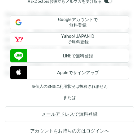
AskDoctorsお役立ちメルマガを受け取る
登録すると回答を閲覧することができます。登録すると回答
Googleアカウントで
を閲覧することができます。登録すると回答を閲覧すること
無料登録
ができます。登録すると回答を閲覧することができます。登
Yahoo! JAPAN ID
録すると回答を閲覧することができます。登録すると回答を
で無料登録
閲覧することができます。登録すると回答を閲覧することが
LINEで無料登録
できます。登録すると回答を閲覧することができます。登録
すると回答を閲覧することができます。登録すると回答を閲
Appleでサインアップ
覧することができます。
※個人のSNSに利用状況は投稿されません
または
メールアドレスで無料登録
アカウントをお持ちの方は
ログイン
へ