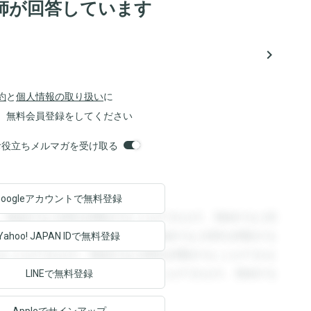
師が回答しています
navigate_next
約
と
個人情報の取り扱い
に
、無料会員登録をしてください
orsお役立ちメルマガを受け取る
Googleアカウントで
無料登録
。登録すると回答を閲覧することができます。登録すると回
回答を閲覧することができます。登録すると回答を閲覧する
Yahoo! JAPAN ID
で無料登録
ることができます。登録すると回答を閲覧することができま
ます。登録すると回答を閲覧することができます。登録する
LINEで無料登録