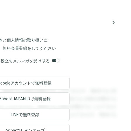
navigate_next
約
と
個人情報の取り扱い
に
、無料会員登録をしてください
orsお役立ちメルマガを受け取る
Googleアカウントで
無料登録
。登録すると回答を閲覧することができます。登録すると回
回答を閲覧することができます。登録すると回答を閲覧する
Yahoo! JAPAN ID
で無料登録
ることができます。登録すると回答を閲覧することができま
ます。登録すると回答を閲覧することができます。登録する
LINEで無料登録
Appleでサインアップ