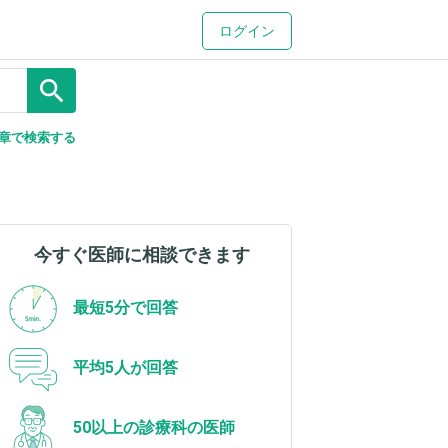
ログイン
search
章で検索する
今すぐ医師に相談できます
最短5分で回答
平均5人が回答
50以上の診療科の医師