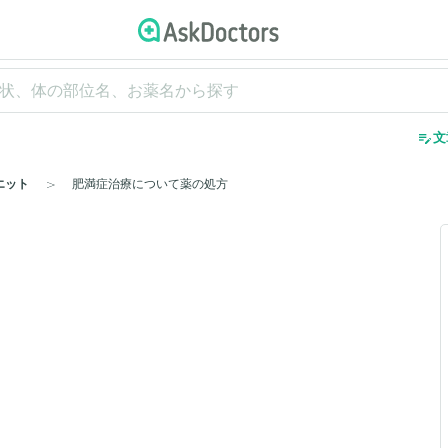
edit_note
文
エット
肥満症治療について薬の処方