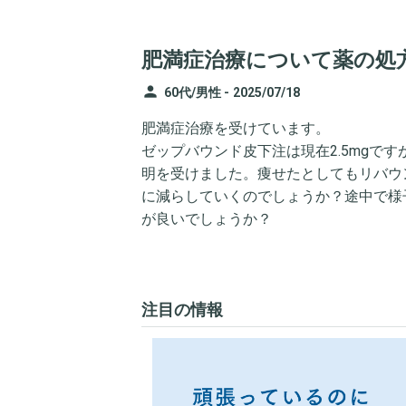
肥満症治療について薬の処
person
60代/男性 -
2025/07/18
肥満症治療を受けています。
ゼップバウンド皮下注は現在2.5mgです
明を受けました。痩せたとしてもリバウン
に減らしていくのでしょうか？途中で様
が良いでしょうか？
注目の情報