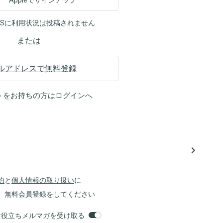
Appleでサインアップ
NSに利用状況は投稿されません
または
ルアドレスで無料登録
トをお持ちの方は
ログイン
へ
navigate_next
約
と
個人情報の取り扱い
に
、無料会員登録をしてください
orsお役立ちメルマガを受け取る