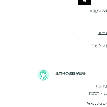
※個人のS
メー
アカウン
一般内科の医師が回答
利用規
同意のうえ
AskDoct