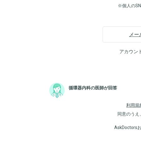
※個人のS
メー
アカウン
循環器内科の医師が回答
利用規
同意のうえ
AskDoct