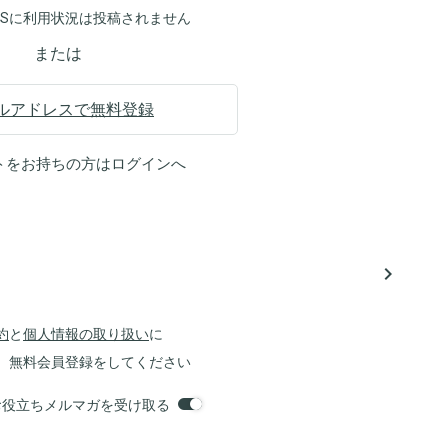
NSに利用状況は投稿されません
または
ルアドレスで無料登録
トをお持ちの方は
ログイン
へ
navigate_next
約
と
個人情報の取り扱い
に
、無料会員登録をしてください
orsお役立ちメルマガを受け取る