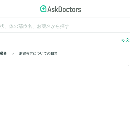
edit_note
文
臓器
脂質異常についての相談