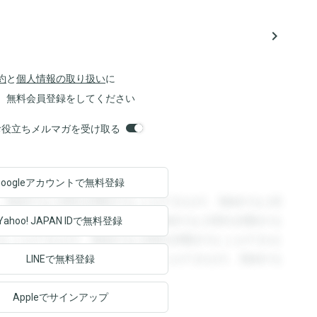
navigate_next
約
と
個人情報の取り扱い
に
、無料会員登録をしてください
orsお役立ちメルマガを受け取る
Googleアカウントで
無料登録
。登録すると回答を閲覧することができます。登録すると回
回答を閲覧することができます。登録すると回答を閲覧する
Yahoo! JAPAN ID
で無料登録
ることができます。登録すると回答を閲覧することができま
ます。登録すると回答を閲覧することができます。登録する
LINEで無料登録
Appleでサインアップ