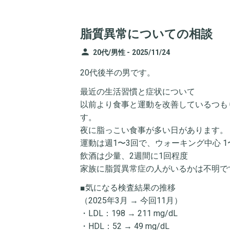
脂質異常についての相談
person
20代/男性 -
2025/11/24
20代後半の男です。
最近の生活習慣と症状について
以前より食事と運動を改善しているつも
す。
夜に脂っこい食事が多い日があります。
運動は週1〜3回で、ウォーキング中心 1〜
飲酒は少量、2週間に1回程度
家族に脂質異常症の人がいるかは不明で
■気になる検査結果の推移
（2025年3月 → 今回11月）
・LDL：198 → 211 mg/dL
・HDL：52 → 49 mg/dL