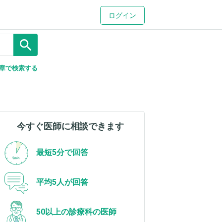
ログイン
search
章で検索する
今すぐ医師に相談できます
最短5分で回答
平均5人が回答
50以上の診療科の医師