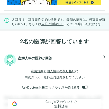
各回答は、回答日時点での情報です。最新の情報は、投稿日が新
しいQ＆A、もしくは
自分で相談する
ことでご確認いただけます。
2名の医師が回答しています
navigate_next
産婦人科の医師が回答
利用規約
と
個人情報の取り扱い
に
同意のうえ、無料会員登録をしてください
AskDoctorsお役立ちメルマガを受け取る
登録すると回答を閲覧することができます。登録すると回答
Googleアカウントで
を閲覧することができます。登録すると回答を閲覧すること
無料登録