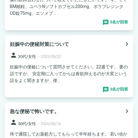
BM細粒、ユベラNソフトカプセル200mg、ポラプレジンク
OD錠75mg、エソメプ...
5名が回答
navigate_next
妊娠中の便秘対策について
person
30代/女性
-
2025/09/22
妊娠中の便秘について質問させてください。22週です。 妻の
話ですが、 安定期に入ってからは食欲抑えるのが大変という
話をよく聞きますが、便...
3名が回答
navigate_next
急な便秘で怖いです。
person
50代/女性
-
2026/06/16
痔で通院してお薬処方してもらって半年経ちます。 若い頃か