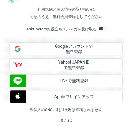
利用規約
と
個人情報の取り扱い
に
同意のうえ、無料会員登録をしてください
AskDoctorsお役立ちメルマガを受け取る
登録すると回答を閲覧することができます。登録すると回答
Googleアカウントで
を閲覧することができます。登録すると回答を閲覧すること
無料登録
ができます。登録すると回答を閲覧することができます。登
Yahoo! JAPAN ID
録すると回答を閲覧することができます。登録すると回答を
で無料登録
閲覧することができます。登録すると回答を閲覧することが
LINEで無料登録
できます。登録すると回答を閲覧することができます。登録
すると回答を閲覧することができます。登録すると回答を閲
Appleでサインアップ
覧することができます。
※個人のSNSに利用状況は投稿されません
または