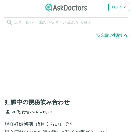
ログイン
search
edit_note
文章で検索する
妊娠中の便秘飲み合わせ
person
40代/女性 -
2025/12/20
現在妊娠初期（5週くらい）です。