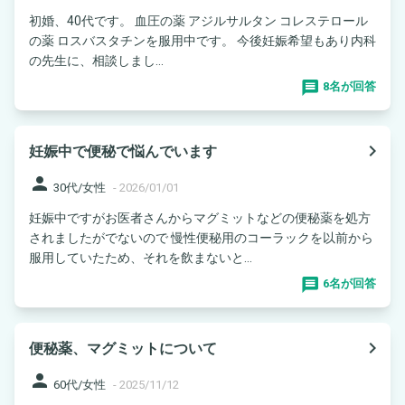
初婚、40代です。 血圧の薬 アジルサルタン コレステロール
の薬 ロスバスタチンを服用中です。 今後妊娠希望もあり内科
の先生に、相談しまし...
8名が回答
navigate_next
妊娠中で便秘で悩んでいます
person
30代/女性
-
2026/01/01
妊娠中ですがお医者さんからマグミットなどの便秘薬を処方
されましたがでないので 慢性便秘用のコーラックを以前から
服用していたため、それを飲まないと...
6名が回答
navigate_next
便秘薬、マグミットについて
person
60代/女性
-
2025/11/12