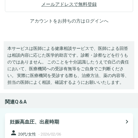
メールアドレスで無料登録
アカウントをお持ちの方は
ログイン
へ
本サービスは医師による健康相談サービスで、医師による回答
は相談内容に応じた医学的助言です。診断・診察などを行うも
のではありません。 このことを十分認識したうえで自己の責任
において、医療機関への受診有無等をご自身でご判断くださ
い。 実際に医療機関を受診する際も、治療方法、薬の内容等、
担当の医師によく相談、確認するようにお願いいたします。
関連Q＆A
navigate_next
妊娠高血圧、出産時期
person
20代/女性
-
2026/02/06