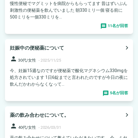
慢性便秘でマグミットを病院からもらってます 昔はずいぶん
刺激性の便秘薬を飲んでいました 朝330ミリ一個 寝る前に
500ミリを一個330ミリを...
11名が回答
navigate_next
妊娠中の便秘薬について
person
30代/女性
-
2025/11/25
今、妊娠15週なのですが便秘薬で酸化マグネシウム330mgを
処方されています 1日6錠までと言われたのですが今日の夜に
飲んだかわからなくなって...
5名が回答
navigate_next
薬の飲み合わせについて。
person
40代/女性
-
2026/03/31
薬の飲み合わせについて教えていただきたいです。 今、ミヤ