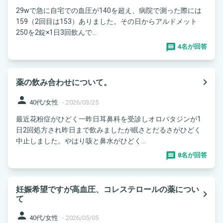
29wで急に自宅での血圧が140を超え、病院で測った際には
159（2回目は153）ありました。その日からアルドメット
250を2錠×1日3回飲んで...
4名が回答
navigate_next
薬の飲み合わせについて。
person
40代/女性
-
2026/03/25
最近花粉症がひどく一昨日耳鼻科を受診しオロパタジンが1
日2回処方され昨日まで飲みましたが眠さとだるさがひどく
中止しました。やはり咳と鼻水がひどく...
8名が回答
妊娠希望ですが高血圧、コレステロールの薬につい
navigate_next
て
person
40代/女性
-
2026/05/05