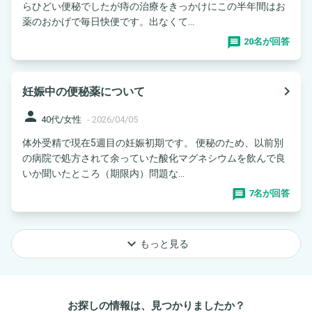
らひどい便秘でしたが痔の治療をきっかけにこの半年間はお
薬のおかげで毎日快便です。出なくて...
20名が回答
navigate_next
妊娠中の便秘薬について
person
40代/女性
-
2026/04/05
体外受精で現在5週目の妊娠初期です。 便秘のため、以前別
の病院で処方されて余っていた酸化マグネシウムを飲んで良
いか聞いたところ（期限内）問題な...
7名が回答
keyboard_arrow_down
もっと見る
お探しの情報は、見つかりましたか？