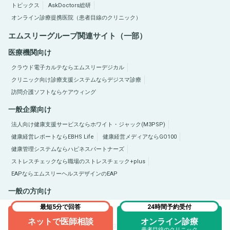
トピックス
AskDoctors総研
オンライン診療提携医院（患者目線のクリニック）
エムスリーグループ関連サイト（一部）
医療機関向け
クラウド電子カルテならエムスリーデジカル
クリニック向け診療支援システムならデジスマ診療
訪問介護ソフトならケアウィング
一般企業向け
法人向け健康支援サービスならホワイト・ジャック(M3PSP)
健康経営レポートならEBHS Life
健康経営メディアならGO100
健康管理システムならハピネスパートナーズ
ストレスチェックなら職場のストレスチェック+plus
EAPならエムスリーヘルスデザインのEAP
一般の方向け
医療総合サイトQLife（キューライフ）
肥満症総合サイトならひまんラボ
最短5分で回答
24時間予約受付
ネットで医師相談
オンライン診療
Copyright © 2005-2026 M3, Inc. All Rights Reserved.
患者目線のクリニック