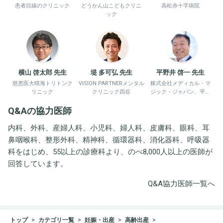
患者目線のクリニック
どうかん山こどもクリニ
高松赤十字病院
ック
横山 啓太郎 先生
堤 多可弘 先生
平野井 啓一 先生
慈恵医大晴海トリトンク
VISION PARTNERメンタル
株式会社メディカル・マ
リニック
クリニック四谷
ジック・ジャパン、平野
井労働衛生コンサルタン
Q&Aの協力医師
ト事務所
内科、外科、産婦人科、小児科、婦人科、皮膚科、眼科、耳
鼻咽喉科、整形外科、精神科、循環器科、消化器科、呼吸器
科をはじめ、55以上の診療科より、のべ8,000人以上の医師が
回答しています。
Q&A協力医師一覧へ
トップ
カテゴリ一覧
妊娠・出産
高齢出産