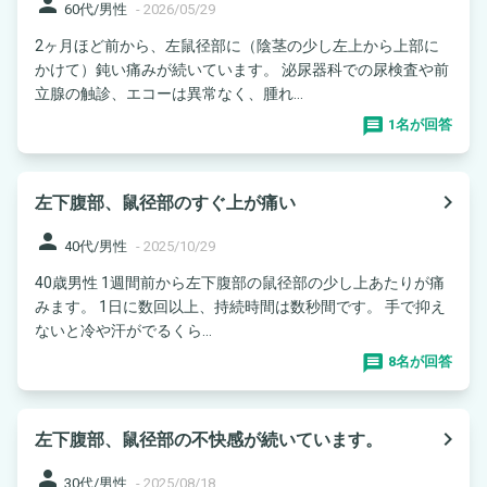
person
60代/男性
-
2026/05/29
2ヶ月ほど前から、左鼠径部に（陰茎の少し左上から上部に
かけて）鈍い痛みが続いています。 泌尿器科での尿検査や前
立腺の触診、エコーは異常なく、腫れ...
1名が回答
navigate_next
左下腹部、鼠径部のすぐ上が痛い
person
40代/男性
-
2025/10/29
40歳男性 1週間前から左下腹部の鼠径部の少し上あたりが痛
みます。 1日に数回以上、持続時間は数秒間です。 手で抑え
ないと冷や汗がでるくら...
8名が回答
navigate_next
左下腹部、鼠径部の不快感が続いています。
person
30代/男性
-
2025/08/18