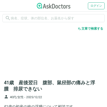
ログイン
search
edit_note
文章で検索する
41歳 産後翌日 腹部、鼠径部の痛みと浮
腫 排尿できない
person
40代/女性 -
2025/12/22
41歳の初産の娘の浮腫について相談です。