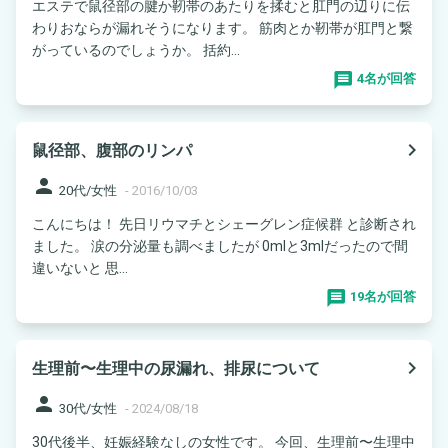
エステで鼠径部の腱か靭帯のあたりを揉むと肛門の辺りに伝
わりおならが漏れそうになります。 筋肉とか靭帯が肛門と繋
がっているのでしょうか。 括約...
4名が回答
navigate_next
鼠径部、腹部のリンパ
person
20代/女性
-
2016/10/03
こんにちは！ 先日リウマチとシェーグレン症候群 と診断され
ました。 涙の分泌量も調べましたが 0mlと3mlだったので間
違いないと 思...
19名が回答
navigate_next
生理前〜生理中の尿漏れ、排尿について
person
30代/女性
-
2024/08/18
30代後半、妊娠経験なしの女性です。 今回、生理前〜生理中