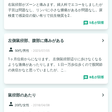
右鼠径部がズーンと痛みます。婦人科でエコーをしましたが
子宮は問題なし、リンパに小さな腫瘍があるが問題なし。尿
検査で感染症の疑い有りで抗生物質を2...
5名が回答
navigate_next
左側鼠径部、腹部に痛みがある
person
50代/男性
-
2025/07/05
1ヶ月位前からになります。 左側鼠径部辺りに歩けなくなる
ような激痛があったりします。１日一万歩位歩くので股関節
の炎症かなと思っていましたが、こ...
8名が回答
navigate_next
鼠径部のあたり
person
20代/女性
-
2018/04/08