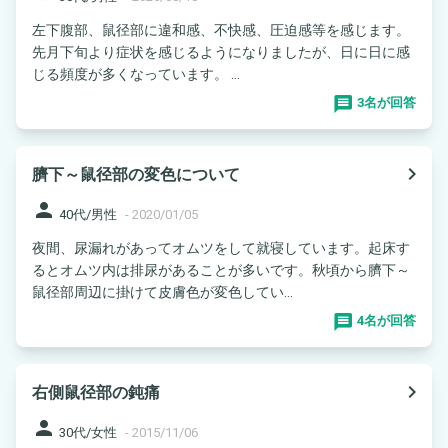
左下腹部、鼠径部に違和感、不快感、圧迫感等を感じます。
先月下旬より症状を感じるようになりましたが、日に日に感
じる頻度が多くなっています。 ...
3名が回答
navigate_next
臍下～鼠径部の変色について
person
40代/男性
-
2020/01/05
夜間、尿漏れがあってオムツをして就寝しています。起床す
るとオムツ内は排尿があることが多いです。秋頃から臍下～
鼠径部周辺に掛けて皮膚色が変色してい...
4名が回答
navigate_next
右側鼠径部の鈍痛
person
30代/女性
-
2015/11/06