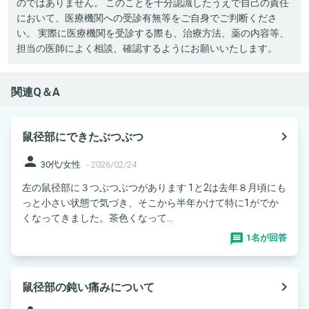
のではありません。 このことを十分認識したうえで自己の責任
において、医療機関への受診有無等をご自身でご判断くださ
い。 実際に医療機関を受診する際も、治療方法、薬の内容等、
担当の医師によく相談、確認するようにお願いいたします。
関連Q＆A
navigate_next
鼠径部にできたぶつぶつ
person
30代/女性
-
2026/02/24
左の鼠径部に３つぶつぶつがあります 1と2は去年８月頃にも
っと小さい状態で気づき、そこから半年かけて特に1がでか
くなってきました。茶色くなって...
1名が回答
navigate_next
鼠径部の鈍い痛みについて