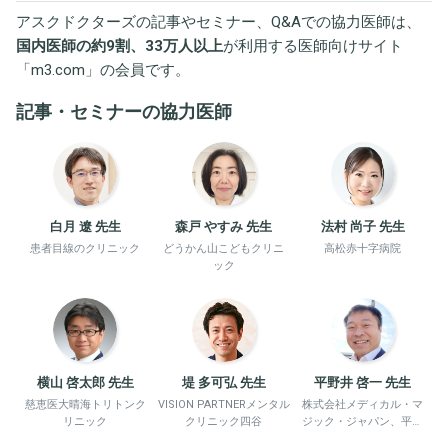
アスクドクターズの記事やセミナー、Q&Aでの協力医師は、
国内医師の約9割、33万人以上
が利用する医師向けサイト
「
m3.com
」の会員です。
記事・セミナーの協力医師
白月 遼 先生
森戸 やすみ 先生
法村 尚子 先生
患者目線のクリニック
どうかん山こどもクリニ
高松赤十字病院
ック
横山 啓太郎 先生
堤 多可弘 先生
平野井 啓一 先生
慈恵医大晴海トリトンク
VISION PARTNERメンタル
株式会社メディカル・マ
リニック
クリニック四谷
ジック・ジャパン、平野
井労働衛生コンサルタン