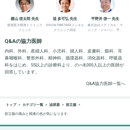
横山 啓太郎 先生
堤 多可弘 先生
平野井 啓一 先生
慈恵医大晴海トリトンク
VISION PARTNERメンタル
株式会社メディカル・マ
リニック
クリニック四谷
ジック・ジャパン、平野
井労働衛生コンサルタン
Q&Aの協力医師
ト事務所
内科、外科、産婦人科、小児科、婦人科、皮膚科、眼科、耳
鼻咽喉科、整形外科、精神科、循環器科、消化器科、呼吸器
科をはじめ、55以上の診療科より、のべ8,000人以上の医師が
回答しています。
Q&A協力医師一覧へ
トップ
カテゴリ一覧
泌尿器
前立腺
前立腺の痛みと精液の色が気になります。