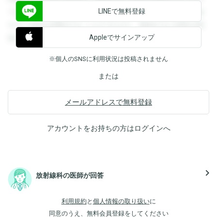
LINEで無料登録
できます。登録すると回答を閲覧することができます。登録
すると回答を閲覧することができます。登録すると回答を閲
Appleでサインアップ
覧することができます。
※個人のSNSに利用状況は投稿されません
または
メールアドレスで無料登録
アカウントをお持ちの方は
ログイン
へ
navigate_next
放射線科の医師が回答
利用規約
と
個人情報の取り扱い
に
同意のうえ、無料会員登録をしてください