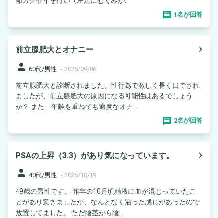
節カクセイを行い（左足にむくみが...
1名が回答
navigate_next
前立腺肥大とオナニー
person
60代/男性
-
2025/09/06
前立腺肥大と診断されました。性行為で激しく長く口でされ
ましたが、前立腺肥大の原因になる可能性はあるでしょう
か？ また、年齢を重ねても適度なオナ...
2名が回答
navigate_next
PSAの上昇（3.3）があり気になっています。
person
40代/男性
-
2025/10/19
49歳の男性です。 昨年の10月頃精液に血が混じっていたこ
とがあり驚きましたが、なんとなく治った感じがあったので
放置してました。 ただ陰茎から陰...