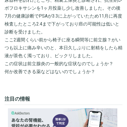
尿器科を訪れたところ、精嚢上体炎と診断され、抗生剤レ
ボフロキサシンを1ヶ月投薬し少し改善しました。その後
7月の健康診断でPSAが3.3に上がっていたため11月に再度
検査したところ2.4まで下がっており癌の可能性は低いと
診断を受けました。
ここ2週間くらい前から椅子に座る瞬間等に前立腺？がい
つも以上に痛み辛いのと、本日久しぶりに射精をしたら精
液が茶色く濁っており、ビックリしました。
この症状は前立腺炎の一般的な症状なのでしょうか？
何か改善できる薬などはないのでしょうか？
注目の情報