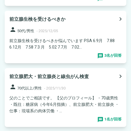
navigate_next
前立腺生検を受けるべきか
person
50代/男性
-
2025/12/05
前立腺生検を受けるべきか悩んでいます PSA 6.9月 7.88
6.12月 7.58 7.3 月 5.02 7.7月 7.02...
3名が回答
navigate_next
前立腺肥大・前立腺炎と線虫がん検査
person
70代以上/男性
-
2025/11/30
父のことでご相談です。 【父のプロフィール】 ・70歳男性
・既往：糖尿病（今年6月指摘）、前立腺肥大・前立腺炎 ・
仕事：現場系の肉体労働 ・...
1名が回答