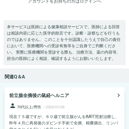
アカウントをお持ちの方は
ログイン
へ
本サービスは医師による健康相談サービスで、医師による回答
は相談内容に応じた医学的助言です。診断・診察などを行うも
のではありません。 このことを十分認識したうえで自己の責任
において、医療機関への受診有無等をご自身でご判断くださ
い。 実際に医療機関を受診する際も、治療方法、薬の内容等、
担当の医師によく相談、確認するようにお願いいたします。
関連Q＆A
navigate_next
前立腺全摘後の鼠経ヘルニア
person
70代以上/男性
-
2026/01/06
現在７５歳ですが、６０歳で前立腺がんをIMRT照射治療し、
昨年４月に再発後のダビンチ手術で全摘、精嚢摘出、リンパ