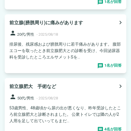
1名が回答
navigate_next
前立腺(膀胱周り)に痛みがあります
person
20代/男性
-
2025/08/18
排尿後、残尿感および膀胱周りに若干痛みがあります。 腹部
エコーを取ったとき前立腺肥大との診断を受け、今回泌尿器
科を受診したところエルサメットSを...
1名が回答
navigate_next
前立腺肥大 手術など
person
50代/男性
-
2025/08/28
53歳男性、48歳頃から尿の出が悪くなり、昨年受診したとこ
ろ前立腺肥大と診断されました。 公衆トイレでは隣の人が2
人用を足して出ていってもまだ...
4名が回答