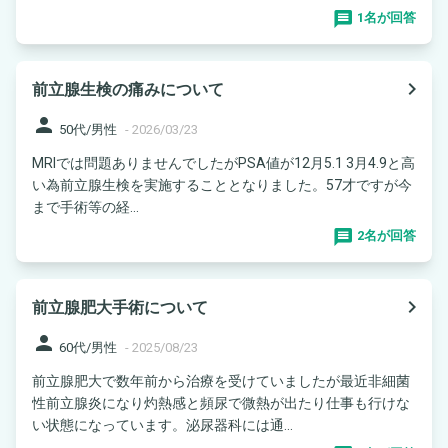
1名が回答
navigate_next
前立腺生検の痛みについて
person
50代/男性
-
2026/03/23
MRIでは問題ありませんでしたがPSA値が12月5.1 3月4.9と高
い為前立腺生検を実施することとなりました。57才ですが今
まで手術等の経...
2名が回答
navigate_next
前立腺肥大手術について
person
60代/男性
-
2025/08/23
前立腺肥大で数年前から治療を受けていましたが最近非細菌
性前立腺炎になり灼熱感と頻尿で微熱が出たり仕事も行けな
い状態になっています。泌尿器科には通...