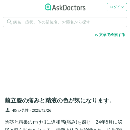
ログイン
search
edit_note
文章で検索する
前立腺の痛みと精液の色が気になります。
person
40代/男性 -
2025/12/26
陰茎と精巣の付け根に違和感(痛み)を感じ、24年5月に泌