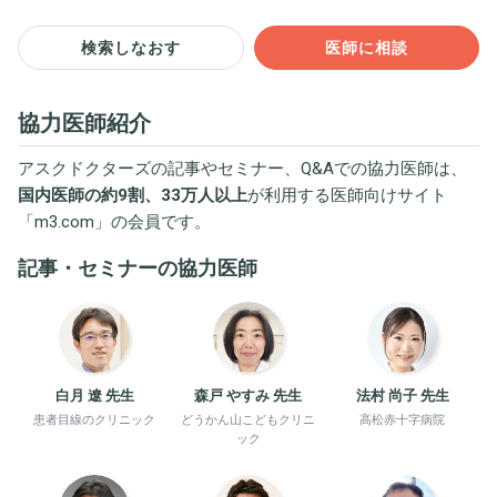
検索しなおす
医師に相談
協力医師紹介
アスクドクターズの記事やセミナー、Q&Aでの協力医師は、
国内医師の約9割、33万人以上
が利用する医師向けサイト
「
m3.com
」の会員です。
記事・セミナーの協力医師
白月 遼 先生
森戸 やすみ 先生
法村 尚子 先生
患者目線のクリニック
どうかん山こどもクリニ
高松赤十字病院
ック