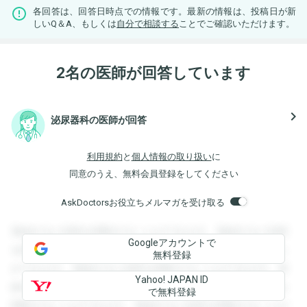
各回答は、回答日時点での情報です。最新の情報は、投稿日が新
しいQ＆A、もしくは
自分で相談する
ことでご確認いただけます。
2名の医師が回答しています
navigate_next
泌尿器科の医師が回答
利用規約
と
個人情報の取り扱い
に
同意のうえ、無料会員登録をしてください
AskDoctorsお役立ちメルマガを受け取る
登録すると回答を閲覧することができます。登録すると回答
Googleアカウントで
を閲覧することができます。登録すると回答を閲覧すること
無料登録
ができます。登録すると回答を閲覧することができます。登
Yahoo! JAPAN ID
録すると回答を閲覧することができます。登録すると回答を
で無料登録
閲覧することができます。登録すると回答を閲覧することが