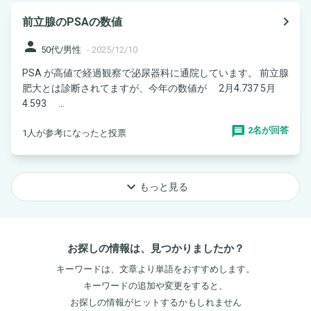
navigate_next
前立腺のPSAの数値
person
50代/男性
-
2025/12/10
PSA が高値で経過観察で泌尿器科に通院しています。 前立腺
肥大とは診断されてますが、今年の数値が 2月4.737 5月
4.593 ...
2名が回答
1人が参考になったと投票
keyboard_arrow_down
もっと見る
お探しの情報は、見つかりましたか？
キーワードは、文章より単語をおすすめします。
キーワードの追加や変更をすると、
お探しの情報がヒットするかもしれません