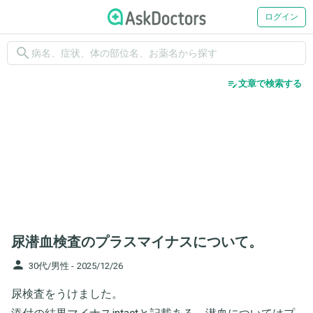
ログイン
search
edit_note
文章で検索する
尿潜血検査のプラスマイナスについて。
person
30代/男性 -
2025/12/26
尿検査をうけました。