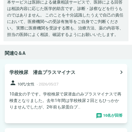
本サービスは医師による健康相談サービスで、医師による回答
は相談内容に応じた医学的助言です。診断・診察などを行うも
のではありません。 このことを十分認識したうえで自己の責任
において、医療機関への受診有無等をご自身でご判断くださ
い。 実際に医療機関を受診する際も、治療方法、薬の内容等、
担当の医師によく相談、確認するようにお願いいたします。
関連Q＆A
navigate_next
学校検尿 潜血プラスマイナス
person
10代/女性
-
2026/05/27
10歳女の子です。学校検尿で尿潜血のみプラスマイナスで再
検査となりました。去年1年間は学校検尿２回ともひっかか
りませんでしたが、2年前も尿蛋白プ...
10名が回答