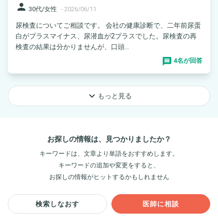
person
30代/女性
-
2026/06/11
尿検査についてご相談です。 会社の健康診断で、二年前尿蛋
白がプラスマイナス、尿潜血が2プラスでした。尿検査の再
検査の結果は分かりませんが、口頭...
4名が回答
keyboard_arrow_down
もっと見る
お探しの情報は、見つかりましたか？
キーワードは、文章より単語をおすすめします。
キーワードの追加や変更をすると、
お探しの情報がヒットするかもしれません
検索しなおす
医師に相談