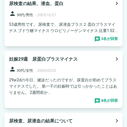
navigate_next
尿検査の結果、潜血、蛋白
person
50代/男性
-
2025/12/27
53歳男性です。 尿検査で、 尿潜血プラス２ 蛋白プラスマイ
ナス ブドウ糖マイナス ウロビリノーゲンマイナス 比重1.02 ...
3名が回答
navigate_next
妊娠29週 尿蛋白プラスマイナス
person
30代/女性
-
2026/05/22
29w2dの今日、健診だったのですが、尿蛋白が初めてプラス
マイナスでした。 第一子の妊娠時では引っかかったことはあ
りません。 2週間前か...
8名が回答
navigate_next
尿検査、尿潜血の結果について