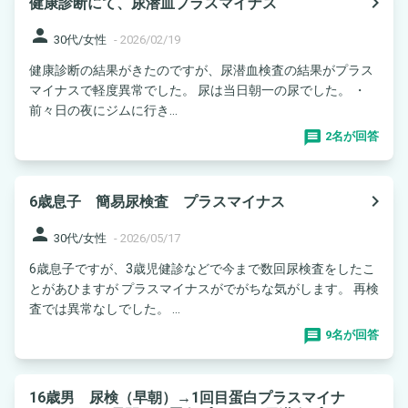
navigate_next
健康診断にて、尿潜血プラスマイナス
person
30代/女性
-
2026/02/19
健康診断の結果がきたのですが、尿潜血検査の結果がプラス
マイナスで軽度異常でした。 尿は当日朝一の尿でした。 ・
前々日の夜にジムに行き...
2名が回答
navigate_next
6歳息子 簡易尿検査 プラスマイナス
person
30代/女性
-
2026/05/17
6歳息子ですが、3歳児健診などで今まで数回尿検査をしたこ
とがあひますが プラスマイナスがでがちな気がします。 再検
査では異常なしでした。 ...
9名が回答
16歳男 尿検（早朝）→1回目蛋白プラスマイナ