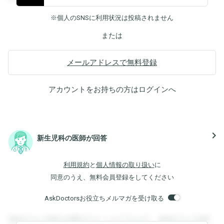
※個人のSNSに利用状況は投稿されません
または
メールアドレスで無料登録
アカウントをお持ちの方は
ログイン
へ
navigate_next
新生児科の医師が回答
利用規約
と
個人情報の取り扱い
に
同意のうえ、無料会員登録をしてください
AskDoctorsお役立ちメルマガを受け取る
登録すると回答を閲覧することができます。登録すると回答