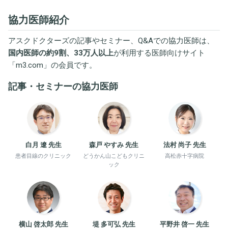
協力医師紹介
アスクドクターズの記事やセミナー、Q&Aでの協力医師は、
国内医師の約9割、33万人以上
が利用する医師向けサイト
「
m3.com
」の会員です。
記事・セミナーの協力医師
白月 遼 先生
森戸 やすみ 先生
法村 尚子 先生
患者目線のクリニック
どうかん山こどもクリニ
高松赤十字病院
ック
横山 啓太郎 先生
堤 多可弘 先生
平野井 啓一 先生