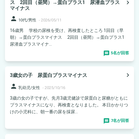
navigate_next
ス 2回目（昼間）→蛋白プラス1 尿潜血プラス
マイナス
person
10代/男性
-
2026/05/11
16歳男 学校の尿検を受け、再検査したところ 1回目（早
朝）→蛋白プラスマイナス 2回目（昼間）→蛋白プラス1
尿潜血プラスマイナ...
5名が回答
navigate_next
3歳女の子 尿蛋白プラスマイナス
person
乳幼児/女性
-
2025/10/16
3歳の女の子ですが、先月3歳児健診で尿蛋白と尿糖がともに
プラスマイナスになり、再検査となりました。 本日かかりつ
けの小児科に、朝一番の尿を採尿...
7名が回答