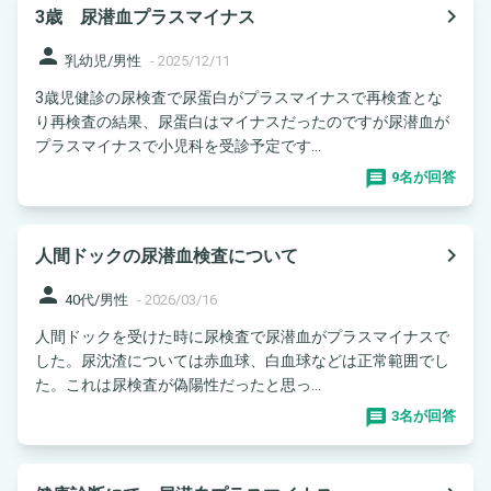
navigate_next
3歳 尿潜血プラスマイナス
person
乳幼児/男性
-
2025/12/11
3歳児健診の尿検査で尿蛋白がプラスマイナスで再検査とな
り再検査の結果、尿蛋白はマイナスだったのですが尿潜血が
プラスマイナスで小児科を受診予定です...
9名が回答
navigate_next
人間ドックの尿潜血検査について
person
40代/男性
-
2026/03/16
人間ドックを受けた時に尿検査で尿潜血がプラスマイナスで
した。尿沈渣については赤血球、白血球などは正常範囲でし
た。これは尿検査が偽陽性だったと思っ...
3名が回答