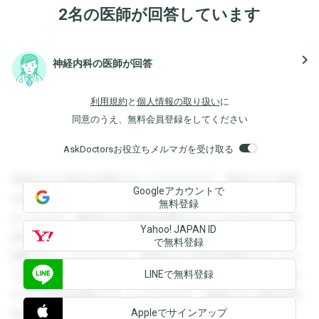
2名の医師が回答しています
navigate_next
神経内科の医師が回答
利用規約
と
個人情報の取り扱い
に
同意のうえ、無料会員登録をしてください
AskDoctorsお役立ちメルマガを受け取る
登録すると回答を閲覧することができます。登録すると回答
Googleアカウントで
を閲覧することができます。登録すると回答を閲覧すること
無料登録
ができます。登録すると回答を閲覧することができます。登
Yahoo! JAPAN ID
録すると回答を閲覧することができます。登録すると回答を
で無料登録
閲覧することができます。登録すると回答を閲覧することが
LINEで無料登録
できます。登録すると回答を閲覧することができます。登録
すると回答を閲覧することができます。登録すると回答を閲
Appleでサインアップ
覧することができます。