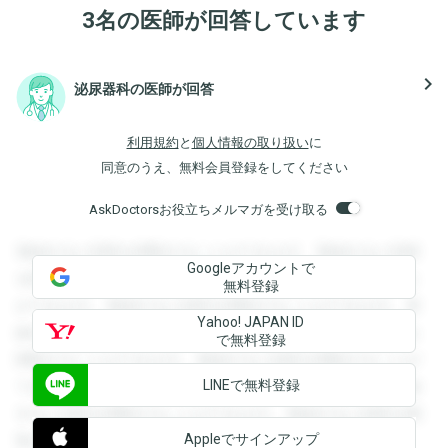
3名の医師が回答しています
navigate_next
泌尿器科の医師が回答
利用規約
と
個人情報の取り扱い
に
同意のうえ、無料会員登録をしてください
AskDoctorsお役立ちメルマガを受け取る
登録すると回答を閲覧することができます。登録すると回答
Googleアカウントで
を閲覧することができます。登録すると回答を閲覧すること
無料登録
ができます。登録すると回答を閲覧することができます。登
Yahoo! JAPAN ID
録すると回答を閲覧することができます。登録すると回答を
で無料登録
閲覧することができます。登録すると回答を閲覧することが
LINEで無料登録
できます。登録すると回答を閲覧することができます。登録
すると回答を閲覧することができます。登録すると回答を閲
Appleでサインアップ
覧することができます。