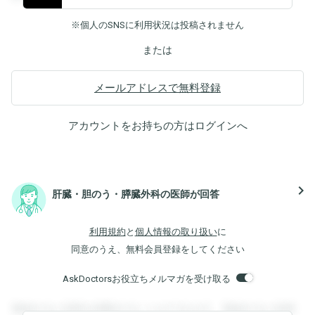
※個人のSNSに利用状況は投稿されません
または
メールアドレスで無料登録
アカウントをお持ちの方は
ログイン
へ
navigate_next
肝臓・胆のう・膵臓外科の医師が回答
利用規約
と
個人情報の取り扱い
に
同意のうえ、無料会員登録をしてください
AskDoctorsお役立ちメルマガを受け取る
登録すると回答を閲覧することができます。登録すると回答