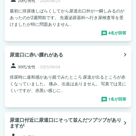
20代/男性
-
2026/06/25
最初に排尿後しばらくしてから尿道出口外が一瞬しみるのが
あったのが2週間前です。 先週泌尿器科へ行き尿検査等を受
けましたが特に問題ありません...
4名が回答
navigate_next
尿道口に赤い腫れがある
person
30代/女性
-
2025/09/04
排尿時に違和感があり鏡でみたところ 尿道が出るところが赤
くなっていました。 痛み、出血はありません。 写真では見に
くいですが、赤黒い感じに...
1名が回答
尿道口付近に尿道口にそって並んだツブツブがあり
navigate_next
ますが