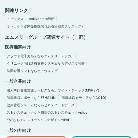
関連リンク
トピックス
AskDoctors総研
オンライン診療提携医院（患者目線のクリニック）
エムスリーグループ関連サイト（一部）
医療機関向け
クラウド電子カルテならエムスリーデジカル
クリニック向け診療支援システムならデジスマ診療
訪問介護ソフトならケアウィング
一般企業向け
法人向け健康支援サービスならホワイト・ジャック(M3PSP)
健康経営レポートならEBHS Life
健康経営メディアならGO100
健康管理システムならハピネスパートナーズ
ストレスチェックなら職場のストレスチェック+plus
EAPならエムスリーヘルスデザインのEAP
一般の方向け