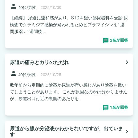
person
40代/男性
-
2025/10/03
【経緯】 尿道に違和感があり、STDを疑い泌尿器科を受診 尿
検査でクラミジア感染が疑われるためビブラマイシンを1週
間服薬 ↓ 1週間後 ...
2名が回答
navigate_next
尿道の痛みとカリのただれ
person
40代/男性
-
2025/10/25
数年前から定期的に陰茎か尿道が痒い感じがあり陰茎を搔い
てしまうことがあります。 これが原因なのかは分かりません
が、尿道出口付近の裏筋のあたりを...
1名が回答
尿道から膿か分泌液かわからないですが、出ていま
navigate_next
す