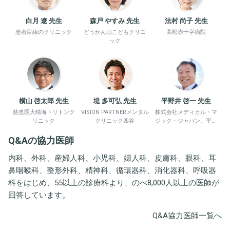
白月 遼 先生
森戸 やすみ 先生
法村 尚子 先生
患者目線のクリニック
どうかん山こどもクリニ
高松赤十字病院
ック
横山 啓太郎 先生
堤 多可弘 先生
平野井 啓一 先生
慈恵医大晴海トリトンク
VISION PARTNERメンタル
株式会社メディカル・マ
リニック
クリニック四谷
ジック・ジャパン、平野
井労働衛生コンサルタン
Q&Aの協力医師
ト事務所
内科、外科、産婦人科、小児科、婦人科、皮膚科、眼科、耳
鼻咽喉科、整形外科、精神科、循環器科、消化器科、呼吸器
科をはじめ、55以上の診療科より、のべ8,000人以上の医師が
回答しています。
Q&A協力医師一覧へ