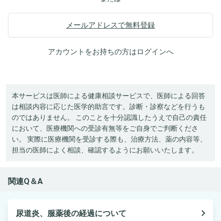
メールアドレスで無料登録
アカウントをお持ちの方は
ログイン
へ
本サービスは医師による健康相談サービスで、医師による回答
は相談内容に応じた医学的助言です。診断・診察などを行うも
のではありません。 このことを十分認識したうえで自己の責任
において、医療機関への受診有無等をご自身でご判断くださ
い。 実際に医療機関を受診する際も、治療方法、薬の内容等、
担当の医師によく相談、確認するようにお願いいたします。
関連Q＆A
navigate_next
尿道炎、服薬後の経過について