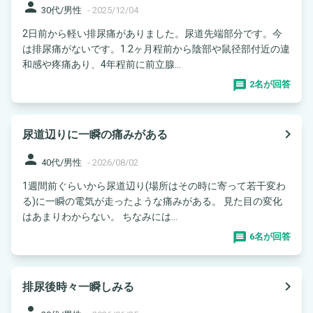
person
30代/男性
-
2025/12/04
2日前から軽い排尿痛がありました。尿道先端部分です。今
は排尿痛がないです。1.2ヶ月程前から陰部や鼠径部付近の違
和感や疼痛あり、4年程前に前立腺...
2名が回答
navigate_next
尿道辺りに一瞬の痛みがある
person
40代/男性
-
2026/08/02
1週間前ぐらいから尿道辺り(場所はその時に寄って若干変わ
る)に一瞬の電気が走ったような痛みがある。 見た目の変化
はあまりわからない。 ちなみには...
6名が回答
navigate_next
排尿後時々一瞬しみる
person