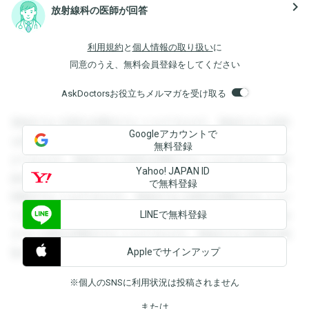
navigate_next
放射線科の医師が回答
利用規約
と
個人情報の取り扱い
に
同意のうえ、無料会員登録をしてください
AskDoctorsお役立ちメルマガを受け取る
登録すると回答を閲覧することができます。登録すると回答
Googleアカウントで
を閲覧することができます。登録すると回答を閲覧すること
無料登録
ができます。登録すると回答を閲覧することができます。登
Yahoo! JAPAN ID
録すると回答を閲覧することができます。登録すると回答を
で無料登録
閲覧することができます。登録すると回答を閲覧することが
LINEで無料登録
できます。登録すると回答を閲覧することができます。登録
すると回答を閲覧することができます。登録すると回答を閲
Appleでサインアップ
覧することができます。
※個人のSNSに利用状況は投稿されません
または