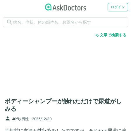
ログイン
search
edit_note
文章で検索する
ボディーシャンプーが触れただけで尿道がし
みる
person
40代/男性 -
2025/12/30
半年前に友達と性行為をしたのですが、それから尿道に違