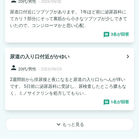
person
20代/男性
-
2026/04/02
尿道口付近にツブツブがあります。 1年ほど前に泌尿器科に
てカリ？部分にそって裏筋から小さなツブツブが少しできて
いたので、コンジローマかと思い心配...
3名が回答
navigate_next
尿道の入り口付近がかゆい
person
20代/男性
-
2025/09/29
2週間前から排尿後と夜になると尿道の入り口らへんが痒い
です。 5日前に泌尿器科に受診し、尿検査したところ膿もな
く、ミノサイクリンを処方してもらい...
1名が回答
keyboard_arrow_down
もっと見る