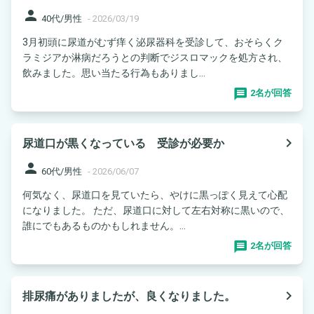
person
40代/男性
-
2026/03/19
3月初頭に尿道がむず痒く泌尿器科を受診して、おそらくク
ラミジアか淋病だろうとの判断でジスロマックを処方され、
飲みました。思い当たる行為もありまし...
2名が回答
navigate_next
尿道口が黒くなっている 受診が必要か
person
60代/男性
-
2026/06/07
何気なく、尿道口を見ていたら、やけに黒っぽく見えて心配
になりました。 ただ、尿道口に対して左右対称に黒いので、
誰にでもあるものかもしれません。...
2名が回答
navigate_next
排尿痛がありましたが、良くなりました。