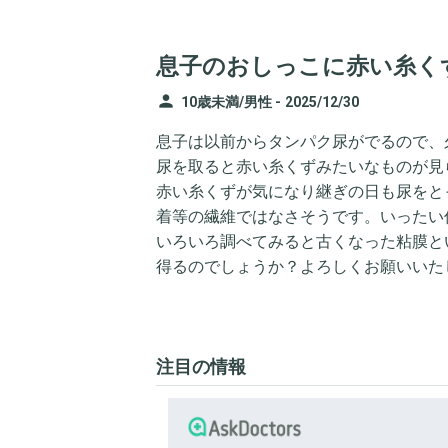
息子のおしっこに赤い糸く
person
10歳未満/男性 -
2025/12/30
息子は以前からタンパク尿がでるので、
尿を取ると赤い糸くずみたいなものが見
赤い糸くずが気になり継ぎの日も尿をと
着等の繊維ではなさそうです。いったい
いろいろ調べてみると古くなった粘膜と
得るのでしょうか？よろしくお願いいた
注目の情報