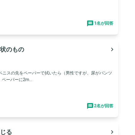
1名が回答
状のもの
navigate_next
、ペニスの先をペーパーで拭いたら（男性ですが、尿がパンツ
ーパーに2m...
2名が回答
じる
navigate_next