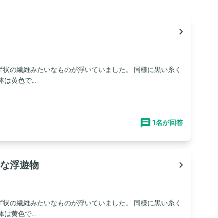
navigate_next
ず状の繊維みたいなものが浮いていました。 同様に黒い糸く
黄色で...
1名が回答
な浮遊物
navigate_next
ず状の繊維みたいなものが浮いていました。 同様に黒い糸く
黄色で...