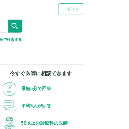
ログイン
search
章で検索する
今すぐ医師に相談できます
最短5分で回答
平均5人が回答
50以上の診療科の医師