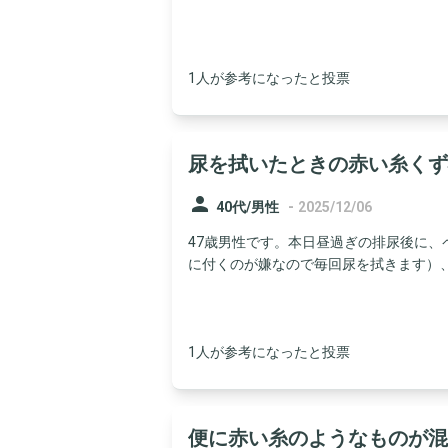
1人が参考になったと投票
尿を拭いたときの赤い糸くず
person
-
40代/男性
2025/12/06
47歳男性です。本日昼過ぎの排尿後に
に付くのが嫌なので毎回尿を拭きます）、ペ
1人が参考になったと投票
便に赤い糸のようなものが混