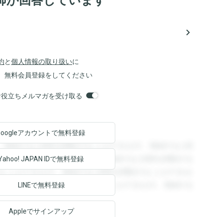
師が回答しています
navigate_next
約
と
個人情報の取り扱い
に
、無料会員登録をしてください
orsお役立ちメルマガを受け取る
Googleアカウントで
無料登録
。登録すると回答を閲覧することができます。登録すると回
回答を閲覧することができます。登録すると回答を閲覧する
Yahoo! JAPAN ID
で無料登録
ることができます。登録すると回答を閲覧することができま
ます。登録すると回答を閲覧することができます。登録する
LINEで無料登録
Appleでサインアップ