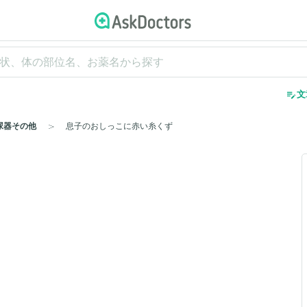
edit_note
文
尿器その他
息子のおしっこに赤い糸くず