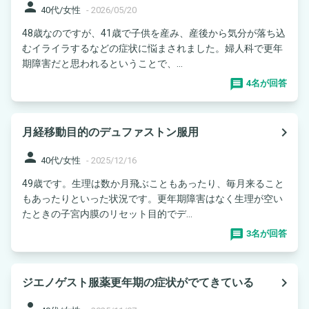
person
40代/女性
-
2026/05/20
48歳なのですが、41歳で子供を産み、産後から気分が落ち込
むイライラするなどの症状に悩まされました。婦人科で更年
期障害だと思われるということで、...
4名が回答
navigate_next
月経移動目的のデュファストン服用
person
40代/女性
-
2025/12/16
49歳です。生理は数か月飛ぶこともあったり、毎月来ること
もあったりといった状況です。更年期障害はなく生理が空い
たときの子宮内膜のリセット目的でデ...
3名が回答
navigate_next
ジエノゲスト服薬更年期の症状がでてきている
person