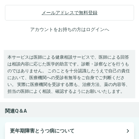
メールアドレスで無料登録
アカウントをお持ちの方は
ログイン
へ
本サービスは医師による健康相談サービスで、医師による回答
は相談内容に応じた医学的助言です。診断・診察などを行うも
のではありません。 このことを十分認識したうえで自己の責任
において、医療機関への受診有無等をご自身でご判断くださ
い。 実際に医療機関を受診する際も、治療方法、薬の内容等、
担当の医師によく相談、確認するようにお願いいたします。
関連Q＆A
navigate_next
更年期障害とうつ病について