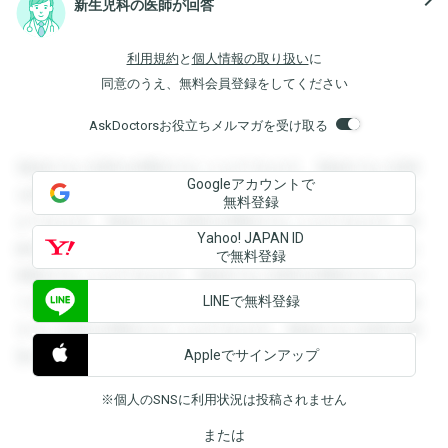
新生児科の医師が回答
利用規約
と
個人情報の取り扱い
に
同意のうえ、無料会員登録をしてください
AskDoctorsお役立ちメルマガを受け取る
登録すると回答を閲覧することができます。登録すると回答
Googleアカウントで
を閲覧することができます。登録すると回答を閲覧すること
無料登録
ができます。登録すると回答を閲覧することができます。登
Yahoo! JAPAN ID
録すると回答を閲覧することができます。登録すると回答を
で無料登録
閲覧することができます。登録すると回答を閲覧することが
LINEで無料登録
できます。登録すると回答を閲覧することができます。登録
すると回答を閲覧することができます。登録すると回答を閲
Appleでサインアップ
覧することができます。
※個人のSNSに利用状況は投稿されません
または