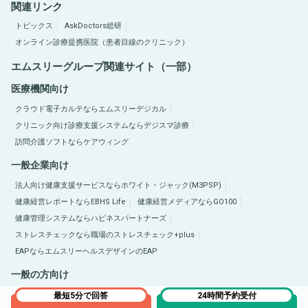
関連リンク
トピックス
AskDoctors総研
オンライン診療提携医院（患者目線のクリニック）
エムスリーグループ関連サイト（一部）
医療機関向け
クラウド電子カルテならエムスリーデジカル
クリニック向け診療支援システムならデジスマ診療
訪問介護ソフトならケアウィング
一般企業向け
法人向け健康支援サービスならホワイト・ジャック(M3PSP)
健康経営レポートならEBHS Life
健康経営メディアならGO100
健康管理システムならハピネスパートナーズ
ストレスチェックなら職場のストレスチェック+plus
EAPならエムスリーヘルスデザインのEAP
一般の方向け
医療総合サイトQLife（キューライフ）
肥満症総合サイトならひまんラボ
最短5分で回答
24時間予約受付