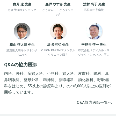
白月 遼 先生
森戸 やすみ 先生
法村 尚子 先生
患者目線のクリニック
どうかん山こどもクリニ
高松赤十字病院
ック
横山 啓太郎 先生
堤 多可弘 先生
平野井 啓一 先生
慈恵医大晴海トリトンク
VISION PARTNERメンタル
株式会社メディカル・マ
リニック
クリニック四谷
ジック・ジャパン、平野
井労働衛生コンサルタン
Q&Aの協力医師
ト事務所
内科、外科、産婦人科、小児科、婦人科、皮膚科、眼科、耳
鼻咽喉科、整形外科、精神科、循環器科、消化器科、呼吸器
科をはじめ、55以上の診療科より、のべ8,000人以上の医師が
回答しています。
Q&A協力医師一覧へ