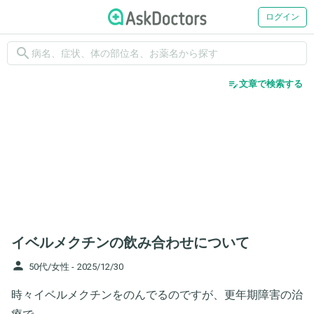
ログイン
search
edit_note
文章で検索する
イベルメクチンの飲み合わせについて
person
50代/女性 -
2025/12/30
時々イベルメクチンをのんでるのですが、更年期障害の治