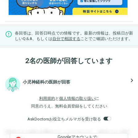
各回答は、回答日時点での情報です。最新の情報は、投稿日が新
しいQ＆A、もしくは
自分で相談する
ことでご確認いただけます。
2名の医師が回答しています
navigate_next
小児神経科の医師が回答
利用規約
と
個人情報の取り扱い
に
同意のうえ、無料会員登録をしてください
AskDoctorsお役立ちメルマガを受け取る
登録すると回答を閲覧することができます。登録すると回答
Googleアカウントで