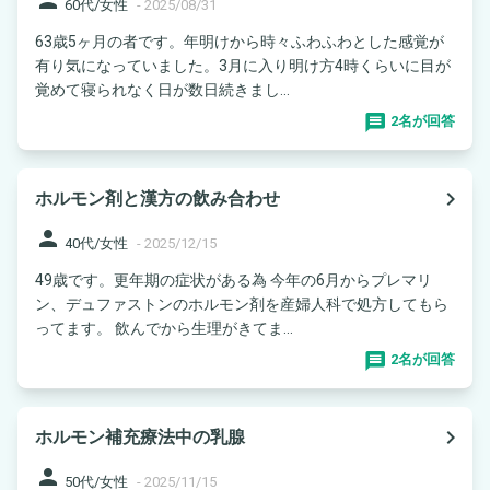
60代/女性
-
2025/08/31
63歳5ヶ月の者です。年明けから時々ふわふわとした感覚が
有り気になっていました。3月に入り明け方4時くらいに目が
覚めて寝られなく日が数日続きまし...
2名が回答
navigate_next
ホルモン剤と漢方の飲み合わせ
person
40代/女性
-
2025/12/15
49歳です。更年期の症状がある為 今年の6月からプレマリ
ン、デュファストンのホルモン剤を産婦人科で処方してもら
ってます。 飲んでから生理がきてま...
2名が回答
navigate_next
ホルモン補充療法中の乳腺
person
50代/女性
-
2025/11/15