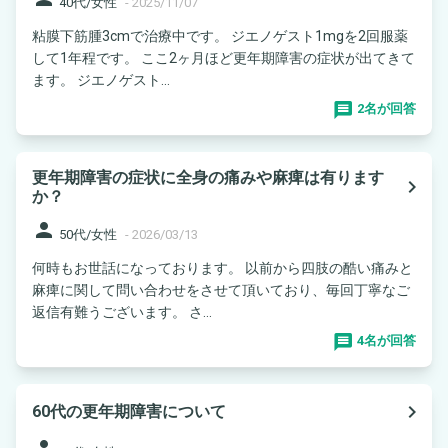
40代/女性
-
2025/11/07
粘膜下筋腫3cmで治療中です。 ジエノゲスト1mgを2回服薬
して1年程です。 ここ2ヶ月ほど更年期障害の症状が出てきて
ます。 ジエノゲスト...
2名が回答
更年期障害の症状に全身の痛みや麻痺は有ります
navigate_next
か？
person
50代/女性
-
2026/03/13
何時もお世話になっております。 以前から四肢の酷い痛みと
麻痺に関して問い合わせをさせて頂いており、毎回丁寧なご
返信有難うございます。 さ...
4名が回答
navigate_next
60代の更年期障害について
person