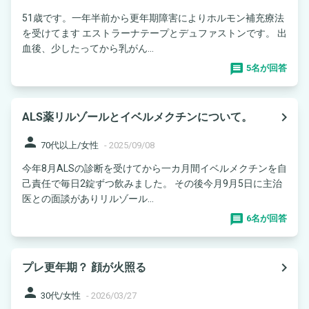
51歳です。一年半前から更年期障害によりホルモン補充療法
を受けてます エストラーナテープとデュファストンです。 出
血後、少したってから乳がん...
5名が回答
navigate_next
ALS薬リルゾールとイベルメクチンについて。
person
70代以上/女性
-
2025/09/08
今年8月ALSの診断を受けてから一カ月間イベルメクチンを自
己責任で毎日2錠ずつ飲みました。 その後今月9月5日に主治
医との面談がありリルゾール...
6名が回答
navigate_next
プレ更年期？ 顔が火照る
person
30代/女性
-
2026/03/27