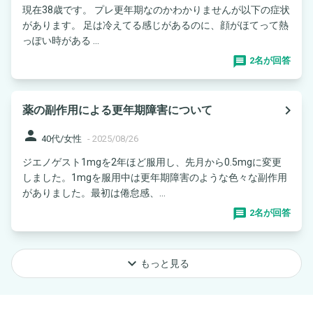
現在38歳です。 プレ更年期なのかわかりませんが以下の症状
があります。 足は冷えてる感じがあるのに、顔がほてって熱
っぽい時がある ...
2名が回答
navigate_next
薬の副作用による更年期障害について
person
40代/女性
-
2025/08/26
ジエノゲスト1mgを2年ほど服用し、先月から0.5mgに変更
しました。1mgを服用中は更年期障害のような色々な副作用
がありました。最初は倦怠感、...
2名が回答
keyboard_arrow_down
もっと見る