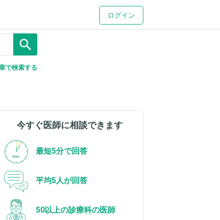
ログイン
search
章で検索する
今すぐ医師に相談できます
最短5分で回答
平均5人が回答
50以上の診療科の医師