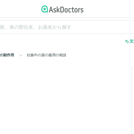
edit_note
文
の副作用
妊娠中の薬の服用の相談