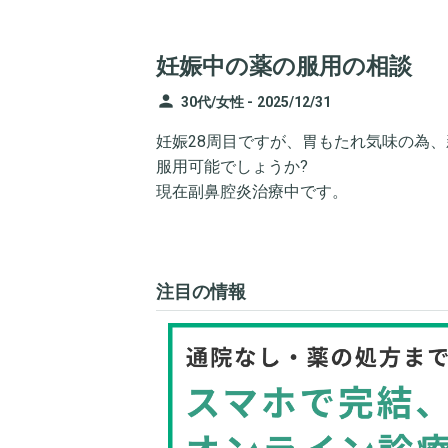
妊娠中の薬の服用の相談
person
30代/女性 -
2025/12/31
妊娠28周目ですが、胃もたれ気味の為
服用可能でしょうか?
現在副鼻腔炎治療中です。
注目の情報