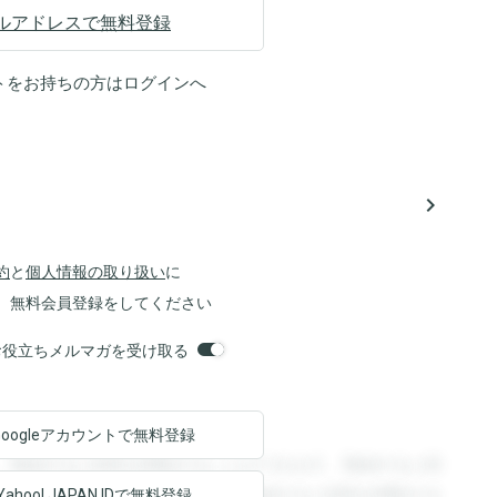
ルアドレスで無料登録
トをお持ちの方は
ログイン
へ
navigate_next
約
と
個人情報の取り扱い
に
、無料会員登録をしてください
orsお役立ちメルマガを受け取る
Googleアカウントで
無料登録
。登録すると回答を閲覧することができます。登録すると回
回答を閲覧することができます。登録すると回答を閲覧する
Yahoo! JAPAN ID
で無料登録