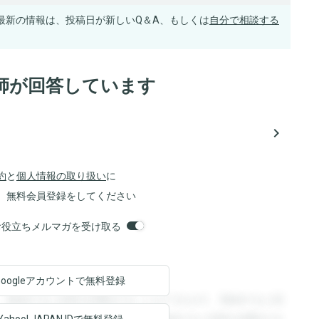
最新の情報は、投稿日が新しいQ＆A、もしくは
自分で相談する
師が回答しています
navigate_next
約
と
個人情報の取り扱い
に
、無料会員登録をしてください
orsお役立ちメルマガを受け取る
Googleアカウントで
無料登録
。登録すると回答を閲覧することができます。登録すると回