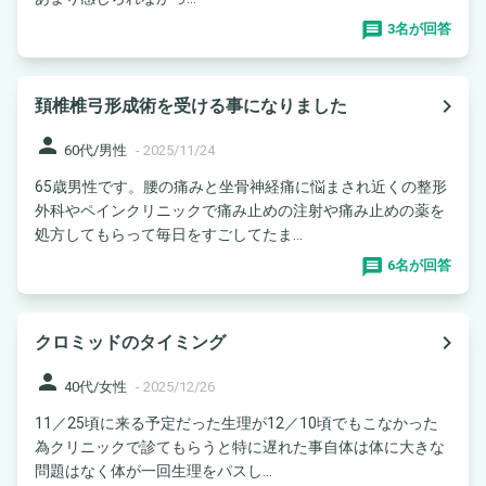
3名が回答
navigate_next
頚椎椎弓形成術を受ける事になりました
person
60代/男性
-
2025/11/24
65歳男性です。腰の痛みと坐骨神経痛に悩まされ近くの整形
外科やペインクリニックで痛み止めの注射や痛み止めの薬を
処方してもらって毎日をすごしてたま...
6名が回答
navigate_next
クロミッドのタイミング
person
40代/女性
-
2025/12/26
11／25頃に来る予定だった生理が12／10頃でもこなかった
為クリニックで診てもらうと特に遅れた事自体は体に大きな
問題はなく体が一回生理をパスし...