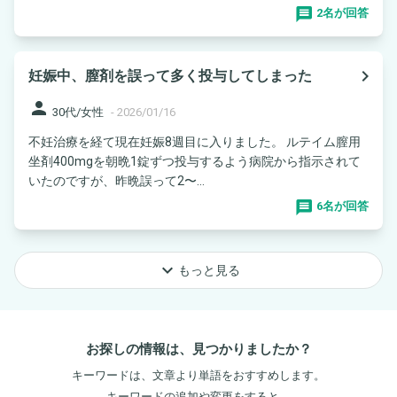
2名が回答
navigate_next
妊娠中、膣剤を誤って多く投与してしまった
person
30代/女性
-
2026/01/16
不妊治療を経て現在妊娠8週目に入りました。 ルテイム膣用
坐剤400mgを朝晩1錠ずつ投与するよう病院から指示されて
いたのですが、昨晩誤って2〜...
6名が回答
keyboard_arrow_down
もっと見る
お探しの情報は、見つかりましたか？
キーワードは、文章より単語をおすすめします。
キーワードの追加や変更をすると、