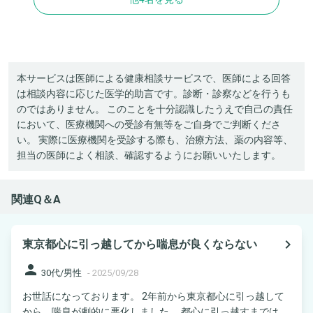
本サービスは医師による健康相談サービスで、医師による回答
は相談内容に応じた医学的助言です。診断・診察などを行うも
のではありません。 このことを十分認識したうえで自己の責任
において、医療機関への受診有無等をご自身でご判断くださ
い。 実際に医療機関を受診する際も、治療方法、薬の内容等、
担当の医師によく相談、確認するようにお願いいたします。
関連Q＆A
navigate_next
東京都心に引っ越してから喘息が良くならない
person
30代/男性
-
2025/09/28
お世話になっております。 2年前から東京都心に引っ越して
から、喘息が劇的に悪化しました。 都心に引っ越すまでは、