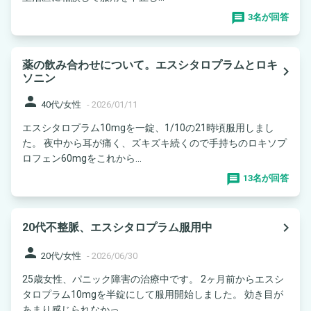
3名が回答
薬の飲み合わせについて。エスシタロプラムとロキ
navigate_next
ソニン
person
40代/女性
-
2026/01/11
エスシタロプラム10mgを一錠、1/10の21時頃服用しまし
た。 夜中から耳が痛く、ズキズキ続くので手持ちのロキソプ
ロフェン60mgをこれから...
13名が回答
navigate_next
20代不整脈、エスシタロプラム服用中
person
20代/女性
-
2026/06/30
25歳女性、パニック障害の治療中です。 2ヶ月前からエスシ
タロプラム10mgを半錠にして服用開始しました。 効き目が
あまり感じられなかっ...