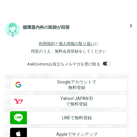
navigate_next
循環器内科の医師が回答
利用規約
と
個人情報の取り扱い
に
同意のうえ、無料会員登録をしてください
AskDoctorsお役立ちメルマガを受け取る
登録すると回答を閲覧することができます。登録すると回答
Googleアカウントで
を閲覧することができます。登録すると回答を閲覧すること
無料登録
ができます。登録すると回答を閲覧することができます。登
Yahoo! JAPAN ID
録すると回答を閲覧することができます。登録すると回答を
で無料登録
閲覧することができます。登録すると回答を閲覧することが
LINEで無料登録
できます。登録すると回答を閲覧することができます。登録
すると回答を閲覧することができます。登録すると回答を閲
Appleでサインアップ
覧することができます。