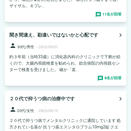
ザイザル、キプレ...
11名が回答
navigate_next
聞き間違え、勘違いではないかと心配です
person
30代/男性
-
2025/09/01
約３年前（当時33歳）に消化器内科のクリニックで下痢が続
くので、大腸内視鏡検査を勧められ、総合病院の内視鏡セン
ターで検査を受けました。 確か「直...
8名が回答
navigate_next
２０代で抑うつ病の治療中です
person
20代/女性
-
2025/09/15
２０代で抑うつ病でメンタルクリニックに通院しています 処
方されている薬が 抗うつ薬エスシタロプラム10mg2錠 クエ