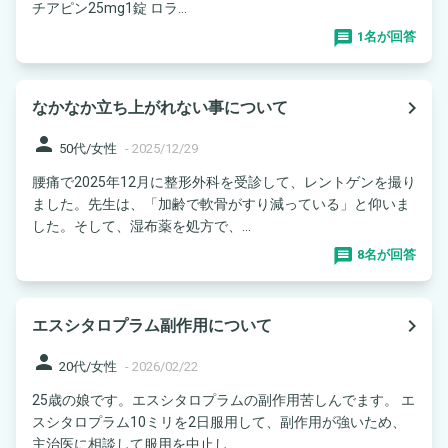
チアピン25mg1錠 ロラ...
1名が回答
navigate_next
なかなか立ち上がれない事について
person
50代/女性
-
2025/12/29
腰痛で2025年12月に整形外科を受診して、レントゲンを撮り
ました。先生は、「加齢で軟骨がすり減っている」と仰いま
した。そして、湿布薬を処方で、...
8名が回答
navigate_next
エスシタロプラム副作用について
person
20代/女性
-
2026/02/22
25歳の娘です。エスシタロプラムの副作用苦しんでます。 エ
スシタロプラム10ミリを2日服用して、副作用が強いため、
主治医に相談して服用を中止し...