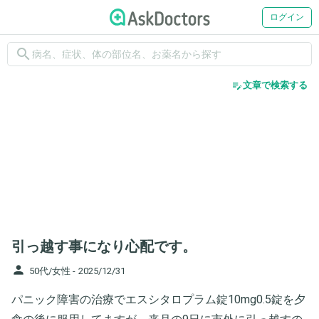
ログイン
search
edit_note
文章で検索する
引っ越す事になり心配です。
person
50代/女性 -
2025/12/31
パニック障害の治療でエスシタロプラム錠10mg0.5錠を夕