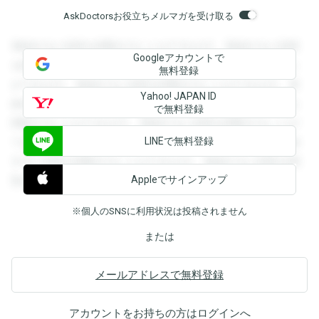
AskDoctorsお役立ちメルマガを受け取る
登録すると回答を閲覧することができます。登録すると回答
Googleアカウントで
を閲覧することができます。登録すると回答を閲覧すること
無料登録
ができます。登録すると回答を閲覧することができます。登
Yahoo! JAPAN ID
録すると回答を閲覧することができます。登録すると回答を
で無料登録
閲覧することができます。登録すると回答を閲覧することが
LINEで無料登録
できます。登録すると回答を閲覧することができます。登録
すると回答を閲覧することができます。登録すると回答を閲
Appleでサインアップ
覧することができます。
※個人のSNSに利用状況は投稿されません
または
メールアドレスで無料登録
アカウントをお持ちの方は
ログイン
へ