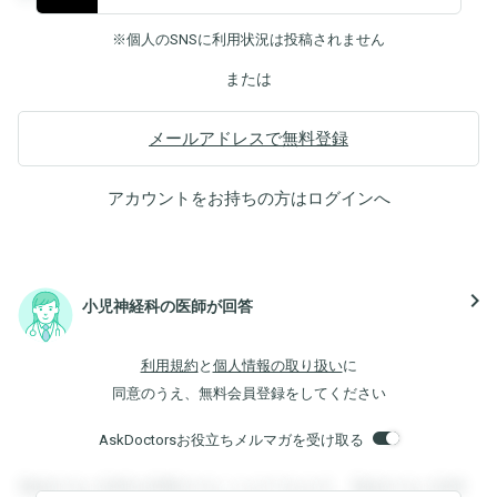
※個人のSNSに利用状況は投稿されません
または
メールアドレスで無料登録
アカウントをお持ちの方は
ログイン
へ
navigate_next
小児神経科の医師が回答
利用規約
と
個人情報の取り扱い
に
同意のうえ、無料会員登録をしてください
AskDoctorsお役立ちメルマガを受け取る
登録すると回答を閲覧することができます。登録すると回答