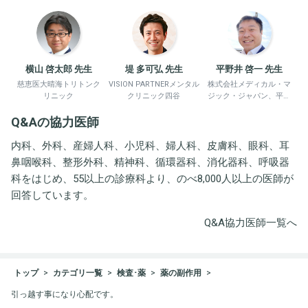
横山 啓太郎 先生
堤 多可弘 先生
平野井 啓一 先生
慈恵医大晴海トリトンク
VISION PARTNERメンタル
株式会社メディカル・マ
リニック
クリニック四谷
ジック・ジャパン、平野
井労働衛生コンサルタン
Q&Aの協力医師
ト事務所
内科、外科、産婦人科、小児科、婦人科、皮膚科、眼科、耳
鼻咽喉科、整形外科、精神科、循環器科、消化器科、呼吸器
科をはじめ、55以上の診療科より、のべ8,000人以上の医師が
回答しています。
Q&A協力医師一覧へ
トップ
カテゴリ一覧
検査･薬
薬の副作用
引っ越す事になり心配です。