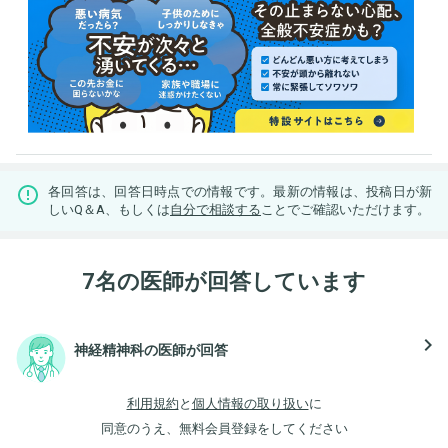
各回答は、回答日時点での情報です。最新の情報は、投稿日が新
しいQ＆A、もしくは
自分で相談する
ことでご確認いただけます。
7名の医師が回答しています
navigate_next
神経精神科の医師が回答
利用規約
と
個人情報の取り扱い
に
同意のうえ、無料会員登録をしてください