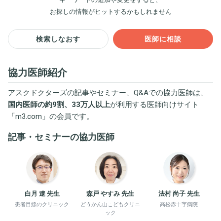
お探しの情報がヒットするかもしれません
検索しなおす
医師に相談
協力医師紹介
アスクドクターズの記事やセミナー、Q&Aでの協力医師は、
国内医師の約9割、33万人以上
が利用する医師向けサイト
「
m3.com
」の会員です。
記事・セミナーの協力医師
白月 遼 先生
森戸 やすみ 先生
法村 尚子 先生
患者目線のクリニック
どうかん山こどもクリニ
高松赤十字病院
ック