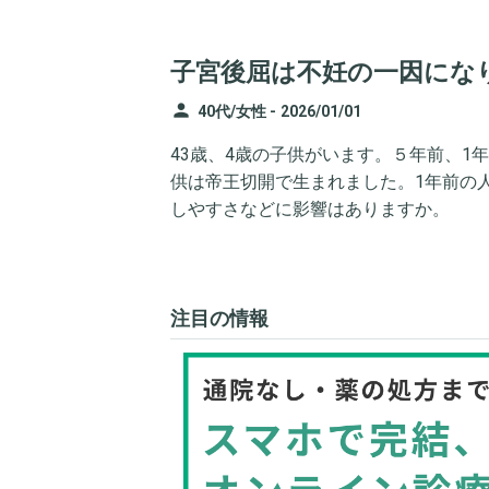
子宮後屈は不妊の一因にな
person
40代/女性 -
2026/01/01
43歳、4歳の子供がいます。５年前、1
供は帝王切開で生まれました。1年前の
しやすさなどに影響はありますか。
注目の情報