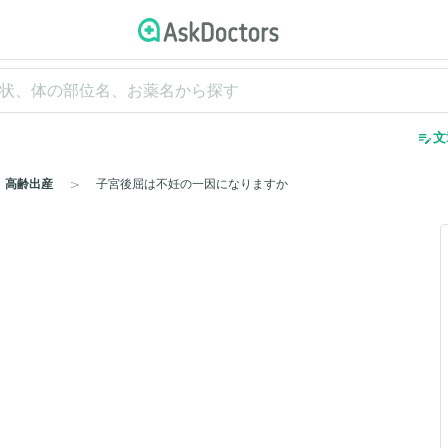
edit_note
文
高齢出産
子宮後屈は不妊の一因になりますか