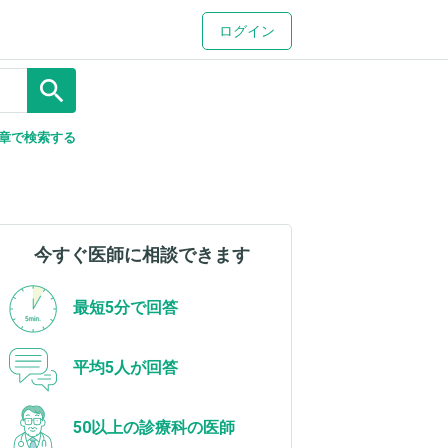
ログイン
search
章で検索する
今すぐ医師に相談できます
最短5分で回答
平均5人が回答
50以上の診療科の医師