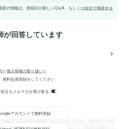
最新の情報は、投稿日が新しいQ＆A、もしくは
自分で相談する
師が回答しています
navigate_next
約
と
個人情報の取り扱い
に
、無料会員登録をしてください
orsお役立ちメルマガを受け取る
Googleアカウントで
無料登録
。登録すると回答を閲覧することができます。登録すると回