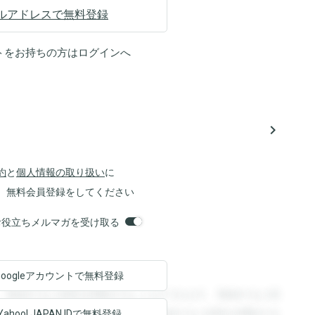
ルアドレスで無料登録
トをお持ちの方は
ログイン
へ
navigate_next
約
と
個人情報の取り扱い
に
、無料会員登録をしてください
orsお役立ちメルマガを受け取る
Googleアカウントで
無料登録
。登録すると回答を閲覧することができます。登録すると回
回答を閲覧することができます。登録すると回答を閲覧する
Yahoo! JAPAN ID
で無料登録