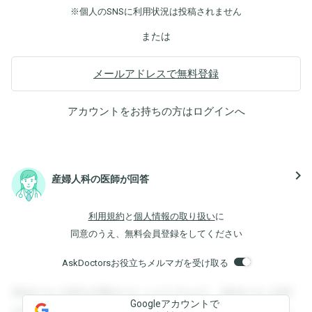
※個人のSNSに利用状況は投稿されません
または
メールアドレスで無料登録
アカウントをお持ちの方は
ログイン
へ
navigate_next
産婦人科の医師が回答
利用規約
と
個人情報の取り扱い
に
同意のうえ、無料会員登録をしてください
AskDoctorsお役立ちメルマガを受け取る
登録すると回答を閲覧することができます。登録すると回答
Googleアカウントで
を閲覧することができます。登録すると回答を閲覧すること