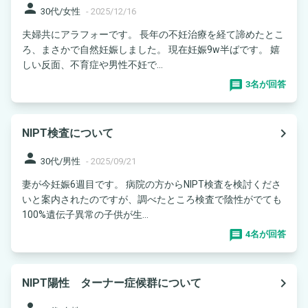
person
30代/女性
-
2025/12/16
夫婦共にアラフォーです。 長年の不妊治療を経て諦めたとこ
ろ、まさかで自然妊娠しました。 現在妊娠9w半ばです。 嬉
しい反面、不育症や男性不妊で...
3名が回答
navigate_next
NIPT検査について
person
30代/男性
-
2025/09/21
妻が今妊娠6週目です。 病院の方からNIPT検査を検討くださ
いと案内されたのですが、調べたところ検査で陰性がでても
100%遺伝子異常の子供が生...
4名が回答
navigate_next
NIPT陽性 ターナー症候群について
person