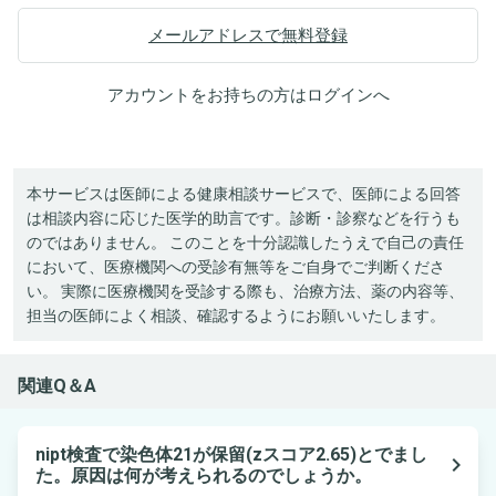
メールアドレスで無料登録
アカウントをお持ちの方は
ログイン
へ
本サービスは医師による健康相談サービスで、医師による回答
は相談内容に応じた医学的助言です。診断・診察などを行うも
のではありません。 このことを十分認識したうえで自己の責任
において、医療機関への受診有無等をご自身でご判断くださ
い。 実際に医療機関を受診する際も、治療方法、薬の内容等、
担当の医師によく相談、確認するようにお願いいたします。
関連Q＆A
nipt検査で染色体21が保留(zスコア2.65)とでまし
navigate_next
た。原因は何が考えられるのでしょうか。