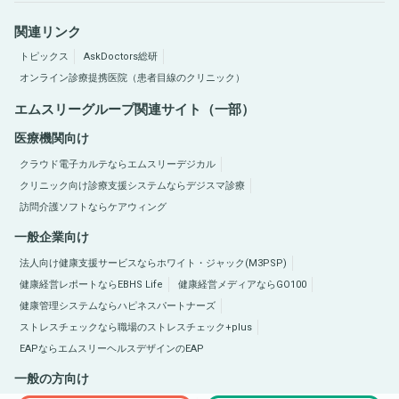
関連リンク
トピックス
AskDoctors総研
オンライン診療提携医院（患者目線のクリニック）
エムスリーグループ関連サイト（一部）
医療機関向け
クラウド電子カルテならエムスリーデジカル
クリニック向け診療支援システムならデジスマ診療
訪問介護ソフトならケアウィング
一般企業向け
法人向け健康支援サービスならホワイト・ジャック(M3PSP)
健康経営レポートならEBHS Life
健康経営メディアならGO100
健康管理システムならハピネスパートナーズ
ストレスチェックなら職場のストレスチェック+plus
EAPならエムスリーヘルスデザインのEAP
一般の方向け