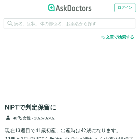
ログイン
search
edit_note
文章で検索する
NIPTで判定保留に
person
40代/女性 -
2026/02/02
現在13週目で41歳初産、出産時は42歳になります。