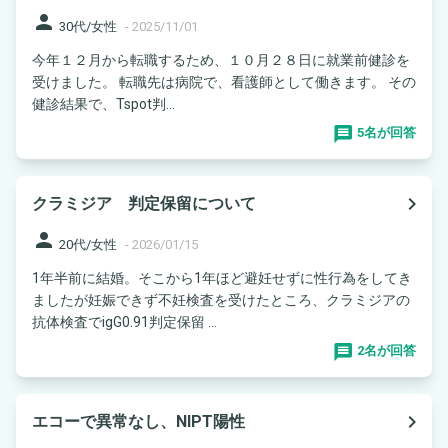
person
30代/女性
-
2025/11/01
今年１２月から転職するため、１０月２８日に就業前健診を
受けました。 転職先は病院で、看護師として働きます。 その
健診結果で、Tspot判...
5名が回答
navigate_next
クラミジア 判定保留について
person
20代/女性
-
2026/01/15
1年半前に結婚。そこから1年ほど避妊せずに性行為をしてき
ましたが妊娠できず不妊検査を受けたところ、クラミジアの
抗体検査でigG0.91判定保留 ...
2名が回答
navigate_next
エコーで異常なし、NIPT陽性