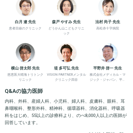
白月 遼 先生
森戸 やすみ 先生
法村 尚子 先生
患者目線のクリニック
どうかん山こどもクリニ
高松赤十字病院
ック
横山 啓太郎 先生
堤 多可弘 先生
平野井 啓一 先生
慈恵医大晴海トリトンク
VISION PARTNERメンタル
株式会社メディカル・マ
リニック
クリニック四谷
ジック・ジャパン、平野
井労働衛生コンサルタン
Q&Aの協力医師
ト事務所
内科、外科、産婦人科、小児科、婦人科、皮膚科、眼科、耳
鼻咽喉科、整形外科、精神科、循環器科、消化器科、呼吸器
科をはじめ、55以上の診療科より、のべ8,000人以上の医師が
回答しています。