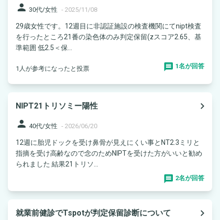
person
30代/女性
-
2025/11/08
29歳女性です。12週目に非認証施設の検査機関にてnipt検査
を行ったところ21番の染色体のみ判定保留(zスコア2.65、基
準範囲 低2.5＜保...
1名が回答
1人が参考になったと投票
navigate_next
NIPT21トリソミー陽性
person
40代/女性
-
2026/06/20
12週に胎児ドックを受け鼻骨が見えにくい事とNT2.3ミリと
指摘を受け高齢なので念のためNIPTを受けた方がいいと勧め
られました 結果21トリソ...
2名が回答
navigate_next
就業前健診でTspotが判定保留診断について