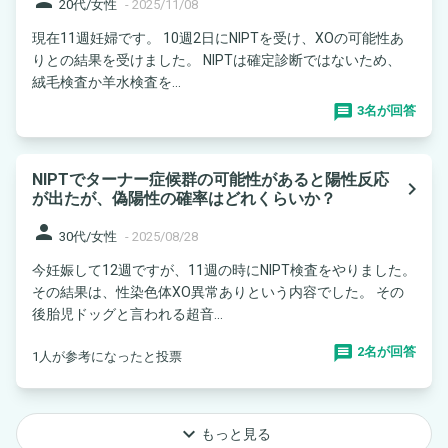
20代/女性
-
2025/11/08
現在11週妊婦です。 10週2日にNIPTを受け、XOの可能性あ
りとの結果を受けました。 NIPTは確定診断ではないため、
絨毛検査か羊水検査を...
3名が回答
NIPTでターナー症候群の可能性があると陽性反応
navigate_next
が出たが、偽陽性の確率はどれくらいか？
person
30代/女性
-
2025/08/28
今妊娠して12週ですが、11週の時にNIPT検査をやりました。
その結果は、性染色体XO異常ありという内容でした。 その
後胎児ドッグと言われる超音...
2名が回答
1人が参考になったと投票
keyboard_arrow_down
もっと見る