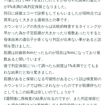
11週と3日でNIPTを受けたのですが赤ちゃん由来の遺伝子
が3%未満の為判定保留となりました。
同日に経腹エコーで診察もしてもらいましたが現時点では
異常はなく大きさも週相当との事です。
カウンセリングの先生からは比較的検査するタイミングが
早かった為か子宮筋腫が大きかったり複数あったりすると
母体由来の遺伝子が多くなり判定が出来ない事があると説
明を受けました。
筋腫は妊娠前4cmだったものが現在は9cmになっており複
数あると聞いています。
後で判定保留について調べたら頻度は1%未満でとてもま
れな結果だと知り驚きました。
筋腫があると保留になる可能性があるという話は検査前の
カウンセリングでは特にされなかったのですが筋腫持ちだ
としてもこの結果は珍しいのでしょうか？
2週間後に再検査の結果が出るのですが、また判定保留だ