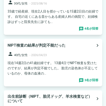
person
30代/女性
-
2025/08/16
33歳で経産婦、現在2人目を授かっている15週2日目の妊婦で
す。 自宅の近くにある昔からある産婦人科の病院で、妊婦検
診はずっと院長先生に診ても...
4名が回答
navigate_next
NIPT検査の結果が判定不能だった
person
40代/女性
-
2026/04/23
現在14週2日の41歳妊婦です。 13週4日でNIPT検査を受けた
のですが、結果が判定不能でした。 胎児の染色体が不足して
いるのか、母体の血液の...
3名が回答
出生前診断（NIPT、胎児ドッグ、羊水検査など）
navigate_next
について