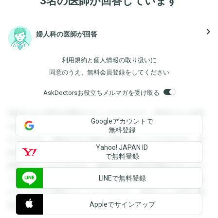
3名の医師が回答しています
navigate_next
婦人科の医師が回答
利用規約
と
個人情報の取り扱い
に
同意のうえ、無料会員登録をしてください
AskDoctorsお役立ちメルマガを受け取る
登録すると回答を閲覧することができます。登録すると回答
Googleアカウントで
を閲覧することができます。登録すると回答を閲覧すること
無料登録
ができます。登録すると回答を閲覧することができます。登
Yahoo! JAPAN ID
録すると回答を閲覧することができます。登録すると回答を
で無料登録
閲覧することができます。登録すると回答を閲覧することが
LINEで無料登録
できます。登録すると回答を閲覧することができます。登録
すると回答を閲覧することができます。登録すると回答を閲
Appleでサインアップ
覧することができます。