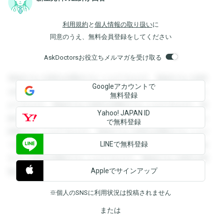
利用規約
と
個人情報の取り扱い
に
同意のうえ、無料会員登録をしてください
AskDoctorsお役立ちメルマガを受け取る
登録すると回答を閲覧することができます。登録すると回答
Googleアカウントで
を閲覧することができます。登録すると回答を閲覧すること
無料登録
ができます。登録すると回答を閲覧することができます。登
Yahoo! JAPAN ID
録すると回答を閲覧することができます。登録すると回答を
で無料登録
閲覧することができます。登録すると回答を閲覧することが
LINEで無料登録
できます。登録すると回答を閲覧することができます。登録
すると回答を閲覧することができます。登録すると回答を閲
Appleでサインアップ
覧することができます。
※個人のSNSに利用状況は投稿されません
または