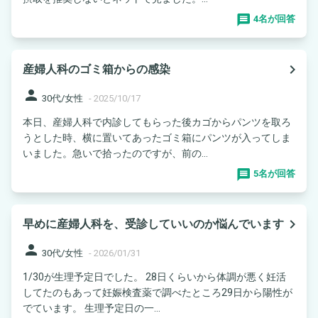
4名が回答
navigate_next
産婦人科のゴミ箱からの感染
person
30代/女性
-
2025/10/17
本日、産婦人科で内診してもらった後カゴからパンツを取ろ
うとした時、横に置いてあったゴミ箱にパンツが入ってしま
いました。急いで拾ったのですが、前の...
5名が回答
navigate_next
早めに産婦人科を、受診していいのか悩んでいます
person
30代/女性
-
2026/01/31
1/30が生理予定日でした。 28日くらいから体調が悪く妊活
してたのもあって妊娠検査薬で調べたところ29日から陽性が
でています。 生理予定日の一...