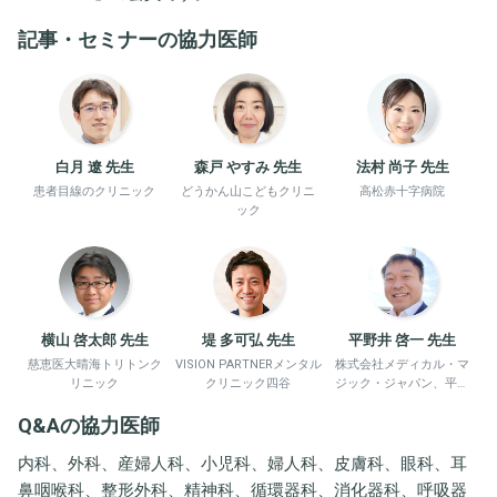
記事・セミナーの協力医師
白月 遼 先生
森戸 やすみ 先生
法村 尚子 先生
患者目線のクリニック
どうかん山こどもクリニ
高松赤十字病院
ック
横山 啓太郎 先生
堤 多可弘 先生
平野井 啓一 先生
慈恵医大晴海トリトンク
VISION PARTNERメンタル
株式会社メディカル・マ
リニック
クリニック四谷
ジック・ジャパン、平野
井労働衛生コンサルタン
Q&Aの協力医師
ト事務所
内科、外科、産婦人科、小児科、婦人科、皮膚科、眼科、耳
鼻咽喉科、整形外科、精神科、循環器科、消化器科、呼吸器