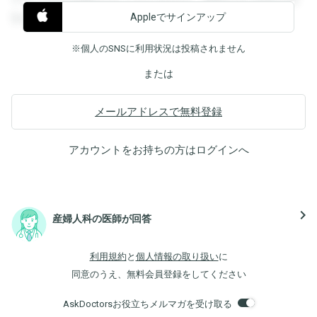
Appleでサインアップ
覧することができます。
※個人のSNSに利用状況は投稿されません
または
メールアドレスで無料登録
アカウントをお持ちの方は
ログイン
へ
navigate_next
産婦人科の医師が回答
利用規約
と
個人情報の取り扱い
に
同意のうえ、無料会員登録をしてください
AskDoctorsお役立ちメルマガを受け取る