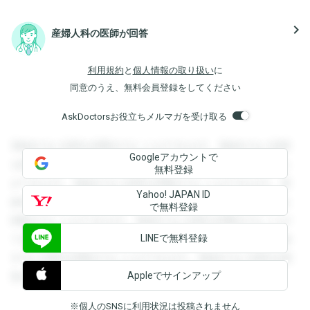
navigate_next
産婦人科の医師が回答
利用規約
と
個人情報の取り扱い
に
同意のうえ、無料会員登録をしてください
AskDoctorsお役立ちメルマガを受け取る
登録すると回答を閲覧することができます。登録すると回答
Googleアカウントで
を閲覧することができます。登録すると回答を閲覧すること
無料登録
ができます。登録すると回答を閲覧することができます。登
Yahoo! JAPAN ID
録すると回答を閲覧することができます。登録すると回答を
で無料登録
閲覧することができます。登録すると回答を閲覧することが
LINEで無料登録
できます。登録すると回答を閲覧することができます。登録
すると回答を閲覧することができます。登録すると回答を閲
Appleでサインアップ
覧することができます。
※個人のSNSに利用状況は投稿されません