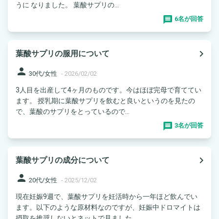
うに なりました。 葉酸サプリの...
6名が回答
navigate_next
葉酸サプリの服用について
person
30代/女性
-
2026/02/02
3人目を出産して4ヶ月のものです。今はほぼ完母で育ててい
ます。 授乳期に葉酸サプリを飲むと良いというのを見たの
で、葉酸のサプリをとっているので...
3名が回答
navigate_next
葉酸サプリの成分について
person
20代/女性
-
2025/12/02
現在妊娠9週で、葉酸サプリを妊活時から一年ほど飲んでい
ます。以下のような原材料なのですが、妊娠中ドロマイトは
摂取を推奨しないとネットで見ました。...