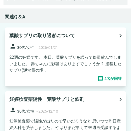
関連Q＆A
navigate_next
葉酸サプリの取り過ぎについて
person
30代/女性
-
2026/01/21
22週の妊婦です。 本日、葉酸サプリを誤って倍量飲んでしま
いました。 赤ちゃんに影響はありますでしょうか？ 接種した
サプリ(通常量の場...
4名が回答
navigate_next
妊娠検査薬陽性 葉酸サプリと鉄剤
person
30代/女性
-
2025/12/10
妊娠検査薬で陽性が出たので早いだろうなと 思いつつ昨日産
婦人科を受診しました。 やはりまだ早くて来週再受診するよ