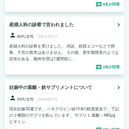
4名が回答
navigate_next
産婦人科の診察で言われました
person
40代/女性
-
2025/10/11
産婦人科の診察を受けました。 内診、経腟エコーなどで卵
巣、子宮の異常はありません。 その後、更年期障害のような
症状がある、最終生理は1週間前に...
2名が回答
navigate_next
妊娠中の葉酸・鉄サプリメントについて
person
30代/女性
-
2026/06/10
現在妊娠30週です。 ヘモグロビン値10.8の軽度貧血で、下記
の２種類のサプリを飲んでいます。 サプリ１ 葉酸：480μg
ビタミン...