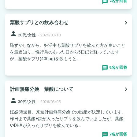
7名が回答
navigate_next
葉酸サプリとの飲み合わせ
person
20代/女性
-
2026/03/18
恥ずかしながら、妊活中も葉酸サプリを飲んだ方が良いこと
を最近知り、性行為のあった日から5日ほど経っています
が、葉酸サプリ(400μg)を飲もうと...
9名が回答
navigate_next
計画無痛分娩 葉酸について
person
30代/女性
-
2026/03/05
妊娠36週目、来週計画無痛分娩での出産が決定しています。
昨日まで葉酸+鉄が入ったサプリを飲んでいましたが、葉酸
やDHAが入ったサプリを飲んでいる...
7名が回答