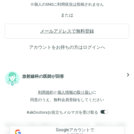
※個人のSNSに利用状況は投稿されません
または
メールアドレスで無料登録
アカウントをお持ちの方は
ログイン
へ
navigate_next
放射線科の医師が回答
利用規約
と
個人情報の取り扱い
に
同意のうえ、無料会員登録をしてください
AskDoctorsお役立ちメルマガを受け取る
登録すると回答を閲覧することができます。登録すると回答
Googleアカウントで
を閲覧することができます。登録すると回答を閲覧すること