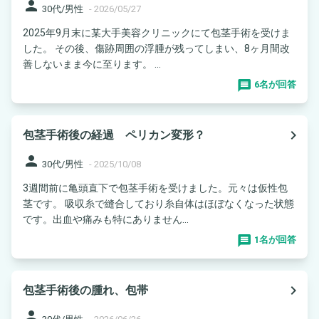
person
30代/男性
-
2026/05/27
2025年9月末に某大手美容クリニックにて包茎手術を受けま
した。 その後、傷跡周囲の浮腫が残ってしまい、8ヶ月間改
善しないまま今に至ります。 ...
6名が回答
navigate_next
包茎手術後の経過 ペリカン変形？
person
30代/男性
-
2025/10/08
3週間前に亀頭直下で包茎手術を受けました。元々は仮性包
茎です。 吸収糸で縫合しており糸自体はほぼなくなった状態
です。出血や痛みも特にありません...
1名が回答
navigate_next
包茎手術後の腫れ、包帯
person