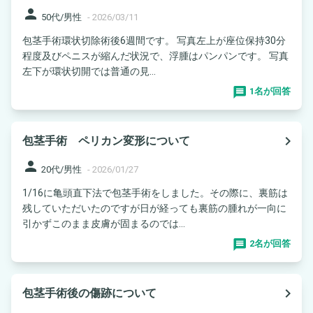
person
50代/男性
-
2026/03/11
包茎手術環状切除術後6週間です。 写真左上が座位保持30分
程度及びペニスが縮んだ状況で、浮腫はパンパンです。 写真
左下が環状切開では普通の見...
1名が回答
navigate_next
包茎手術 ペリカン変形について
person
20代/男性
-
2026/01/27
1/16に亀頭直下法で包茎手術をしました。その際に、裏筋は
残していただいたのですが日が経っても裏筋の腫れが一向に
引かずこのまま皮膚が固まるのでは...
2名が回答
navigate_next
包茎手術後の傷跡について