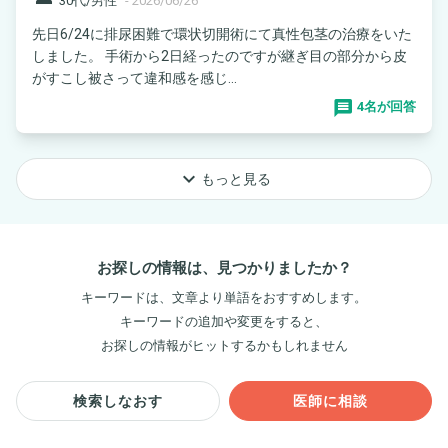
30代/男性
-
2026/06/26
先日6/24に排尿困難で環状切開術にて真性包茎の治療をいた
しました。 手術から2日経ったのですが継ぎ目の部分から皮
がすこし被さって違和感を感じ...
4名が回答
keyboard_arrow_down
もっと見る
お探しの情報は、見つかりましたか？
キーワードは、文章より単語をおすすめします。
キーワードの追加や変更をすると、
お探しの情報がヒットするかもしれません
検索しなおす
医師に相談