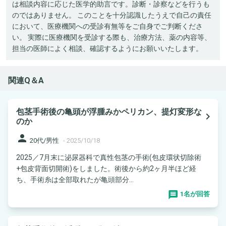
は相談内容に応じた医学的助言です。診断・診察などを行うも
のではありません。 このことを十分認識したうえで自己の責任
において、医療機関への受診有無等をご自身でご判断くださ
い。 実際に医療機関を受診する際も、治療方法、薬の内容等、
担当の医師によく相談、確認するようにお願いいたします。
関連Q＆A
包茎手術後の亀頭が浮腫みかペリカン、提灯変形な
navigate_next
のか
person
20代/男性
-
2025/10/18
2025／7月末に泌尿器科で真性包茎の手術(包皮環状切除術
+包皮背面切開術)をしました。術後から約2ヶ月半ほど経
ち、手術糸は全部取れたが亀頭部分...
1名が回答