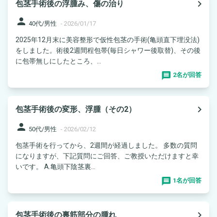
navigate_next
包茎手術後の浮腫み、傷の治り
person
40代/男性
-
2026/01/17
2025年12月末に美容整形で仮性包茎の手術(亀頭直下埋没法)
をしました。術後2週間程包帯(毎日シャワー後取替)、その後
に包帯無しにしたところ、...
2名が回答
navigate_next
包茎手術後の変形、浮腫（その2）
person
50代/男性
-
2026/02/12
包茎手術を行ってから、2週間が経過しました。 多数の質問
になりますが、下記質問にご回答、ご教授いただけますと幸
いです。 A.亀頭下陰茎裏...
1名が回答
navigate_next
包茎手術後の裏筋部分の腫れ