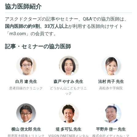
協力医師紹介
アスクドクターズの記事やセミナー、Q&Aでの協力医師は、
国内医師の約9割、33万人以上
が利用する医師向けサイト
「
m3.com
」の会員です。
記事・セミナーの協力医師
白月 遼 先生
森戸 やすみ 先生
法村 尚子 先生
患者目線のクリニック
どうかん山こどもクリニ
高松赤十字病院
ック
横山 啓太郎 先生
堤 多可弘 先生
平野井 啓一 先生
慈恵医大晴海トリトンク
VISION PARTNERメンタル
株式会社メディカル・マ