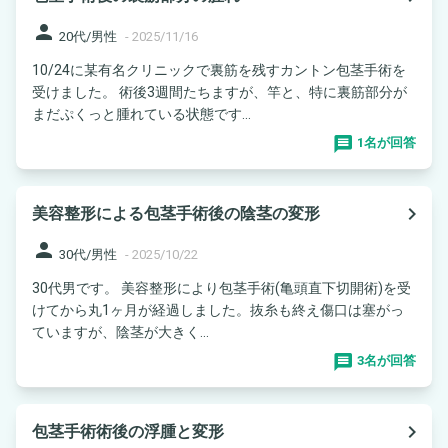
person
20代/男性
-
2025/11/16
10/24に某有名クリニックで裏筋を残すカントン包茎手術を
受けました。 術後3週間たちますが、竿と、特に裏筋部分が
まだぷくっと腫れている状態です...
1名が回答
navigate_next
美容整形による包茎手術後の陰茎の変形
person
30代/男性
-
2025/10/22
30代男です。 美容整形により包茎手術(亀頭直下切開術)を受
けてから丸1ヶ月が経過しました。抜糸も終え傷口は塞がっ
ていますが、陰茎が大きく...
3名が回答
navigate_next
包茎手術術後の浮腫と変形