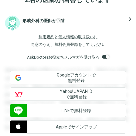
navigate_next
形成外科の医師が回答
利用規約
と
個人情報の取り扱い
に
同意のうえ、無料会員登録をしてください
AskDoctorsお役立ちメルマガを受け取る
登録すると回答を閲覧することができます。登録すると回答
Googleアカウントで
を閲覧することができます。登録すると回答を閲覧すること
無料登録
ができます。登録すると回答を閲覧することができます。登
Yahoo! JAPAN ID
録すると回答を閲覧することができます。登録すると回答を
で無料登録
閲覧することができます。登録すると回答を閲覧することが
LINEで無料登録
できます。登録すると回答を閲覧することができます。登録
すると回答を閲覧することができます。登録すると回答を閲
Appleでサインアップ
覧することができます。