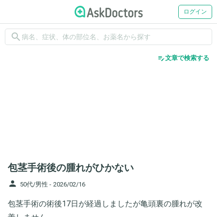
ログイン
search
edit_note
文章で検索する
包茎手術後の腫れがひかない
person
50代/男性 -
2026/02/16
包茎手術の術後17日が経過しましたが亀頭裏の腫れが改