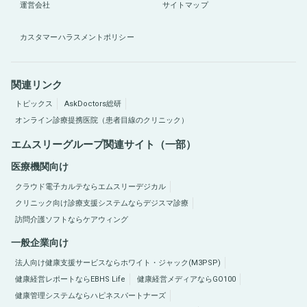
運営会社
サイトマップ
カスタマーハラスメントポリシー
関連リンク
トピックス
AskDoctors総研
オンライン診療提携医院（患者目線のクリニック）
エムスリーグループ関連サイト（一部）
医療機関向け
クラウド電子カルテならエムスリーデジカル
クリニック向け診療支援システムならデジスマ診療
訪問介護ソフトならケアウィング
一般企業向け
法人向け健康支援サービスならホワイト・ジャック(M3PSP)
健康経営レポートならEBHS Life
健康経営メディアならGO100
健康管理システムならハピネスパートナーズ