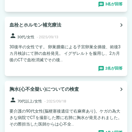
3名が回答
navigate_next
血栓とホルモン補充療法
person
30代/女性
-
2025/09/13
30後半の女性です。 卵巣腫瘍による子宮卵巣全摘後、術後3
カ月検診にて肺の血栓発見。 イグザレルトを服用し、2カ月
後のCTで血栓消滅でその後...
2名が回答
navigate_next
胸水(心不全疑い)についての検査
person
70代以上/女性
-
2025/09/18
要介護の90代女性(脳梗塞後遺症で右麻痺あり)。ケガの為大
きな病院でCTを撮影した際に右肺に胸水が発見されました。
その際担当した医師からは心不全...