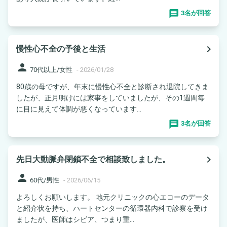
3名が回答
navigate_next
慢性心不全の予後と生活
person
70代以上/女性
-
2026/01/28
80歳の母ですが、年末に慢性心不全と診断され退院してきま
したが、正月明けには家事をしていましたが、その1週間毎
に目に見えて体調が悪くなっています...
3名が回答
navigate_next
先日大動脈弁閉鎖不全で相談致しました。
person
60代/男性
-
2026/06/15
よろしくお願いします。 地元クリニックの心エコーのデータ
と紹介状を持ち、ハートセンターの循環器内科で診察を受け
ましたが、医師はシビア、つまり重...