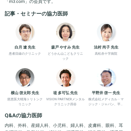
「
m3.com
」の会員です。
記事・セミナーの協力医師
白月 遼 先生
森戸 やすみ 先生
法村 尚子 先生
患者目線のクリニック
どうかん山こどもクリニ
高松赤十字病院
ック
横山 啓太郎 先生
堤 多可弘 先生
平野井 啓一 先生
慈恵医大晴海トリトンク
VISION PARTNERメンタル
株式会社メディカル・マ
リニック
クリニック四谷
ジック・ジャパン、平野
井労働衛生コンサルタン
Q&Aの協力医師
ト事務所
内科、外科、産婦人科、小児科、婦人科、皮膚科、眼科、耳