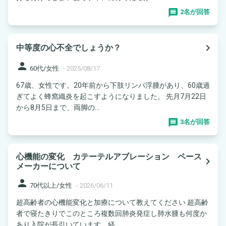
2名が回答
navigate_next
中等度の心不全でしょうか？
person
60代/女性
-
2025/08/17
67歳、女性です。20年前から下肢リンパ浮腫があり、60歳過
ぎてよく蜂窩織炎を起こすようになりました。 先月7月22日
から8月5日まで、両脚の...
3名が回答
心機能の変化 カテーテルアブレーション ペース
navigate_next
メーカーについて
person
70代以上/女性
-
2026/06/11
超高齢者の心機能変化と加療について教えてください 超高齢
者で寝たきりでこのところ複数回肺炎発症し肺水腫も何度か
あり入院が長引いています。経...