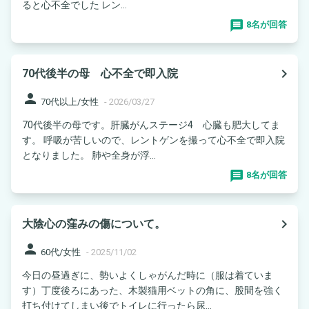
ると心不全でした レン...
8名が回答
navigate_next
70代後半の母 心不全で即入院
person
70代以上/女性
-
2026/03/27
70代後半の母です。肝臓がんステージ4 心臓も肥大してま
す。 呼吸が苦しいので、レントゲンを撮って心不全で即入院
となりました。 肺や全身が浮...
8名が回答
navigate_next
大陰心の窪みの傷について。
person
60代/女性
-
2025/11/02
今日の昼過ぎに、勢いよくしゃがんだ時に（服は着ていま
す）丁度後ろにあった、木製猫用ベットの角に、股間を強く
打ち付けてしまい後でトイレに行ったら尿...