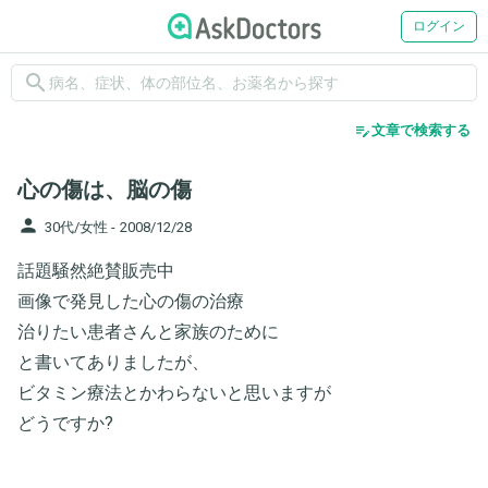
ログイン
search
edit_note
文章で検索する
心の傷は、脳の傷
person
30代/女性 -
2008/12/28
話題騒然絶賛販売中
画像で発見した心の傷の治療
治りたい患者さんと家族のために
と書いてありましたが、
ビタミン療法とかわらないと思いますが
どうですか?