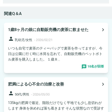
関連Q＆A
navigate_next
1歳8ヶ月の娘に自動販売機の麦茶に飲ませた
person
乳幼児/女性
-
2026/02/21
いつも自宅で麦茶のティーバッグで麦茶を作ってますが、今
日は公園に行く時に水筒を忘れて、自動販売機のペットボト
ル麦茶を購入しました。 １歳８...
10名が回答
navigate_next
肥満による心不全の治療と改善
person
50代/男性
-
2026/05/30
135kgの肥満で最近、階段だけでなく平地でも少し息切れが
します 身体を休めれば落ち着きます そんな状態なので受診す