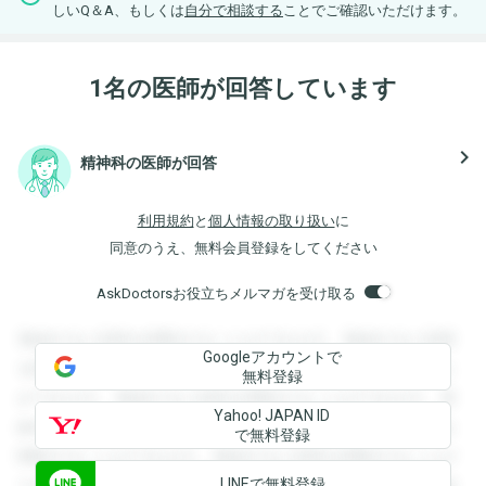
しいQ＆A、もしくは
自分で相談する
ことでご確認いただけます。
1名の医師が回答しています
navigate_next
精神科の医師が回答
利用規約
と
個人情報の取り扱い
に
同意のうえ、無料会員登録をしてください
AskDoctorsお役立ちメルマガを受け取る
登録すると回答を閲覧することができます。登録すると回答
Googleアカウントで
を閲覧することができます。登録すると回答を閲覧すること
無料登録
ができます。登録すると回答を閲覧することができます。登
Yahoo! JAPAN ID
録すると回答を閲覧することができます。登録すると回答を
で無料登録
閲覧することができます。登録すると回答を閲覧することが
LINEで無料登録
できます。登録すると回答を閲覧することができます。登録