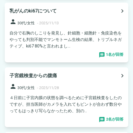
navigate_next
乳がんのki67について
person
30代/女性
-
2025/11/13
自分で右胸のしこりを発見し、針細胞・細胞針・免疫染色を
やっても判別不能でマンモトーム生検の結果、トリプルネガ
ティブ、ki67 80%と言われまし...
1名が回答
navigate_next
子宮鏡検査からの腹痛
person
30代/女性
-
2025/11/28
４日前に子宮内膜の状態を調べるために子宮鏡検査をしたの
ですが、担当医師がカメラを入れてもピントが合わず数分や
ってもはっきり写らなかったため、別の...
2名が回答