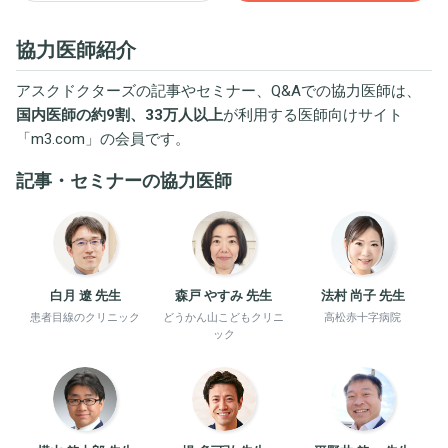
協力医師紹介
アスクドクターズの記事やセミナー、Q&Aでの協力医師は、
国内医師の約9割、33万人以上
が利用する医師向けサイト
「
m3.com
」の会員です。
記事・セミナーの協力医師
白月 遼 先生
森戸 やすみ 先生
法村 尚子 先生
患者目線のクリニック
どうかん山こどもクリニ
高松赤十字病院
ック