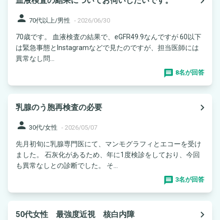
navigate_next
血液検査の結果についてお伺いしたいです。
person
70代以上/男性
-
2026/06/30
70歳です。 血液検査の結果で、eGFR49.9なんですが 60以下
は緊急事態とInstagramなどで見たのですが、担当医師には
異常なし問...
8名が回答
navigate_next
乳腺のう胞再検査の必要
person
30代/女性
-
2026/05/07
先月初旬に乳腺専門医にて、マンモグラフィとエコーを受け
ました。 石灰化があるため、年に1度検診をしており、今回
も異常なしとの診断でした。 そ...
3名が回答
navigate_next
50代女性 最強度近視 核白内障