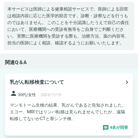
本サービスは医師による健康相談サービスで、医師による回答
は相談内容に応じた医学的助言です。診断・診察などを行うも
のではありません。 このことを十分認識したうえで自己の責任
において、医療機関への受診有無等をご自身でご判断くださ
い。 実際に医療機関を受診する際も、治療方法、薬の内容等、
担当の医師によく相談、確認するようにお願いいたします。
関連Q＆A
navigate_next
乳がん転移検査について
person
30代/女性
-
2025/11/15
マンモトーム生検の結果、乳がんであると告知されました。
エコー、MRIではリンパ転移は見られませんでしたが、遠隔
転移してないかCTと骨シンチ検...
4名が回答