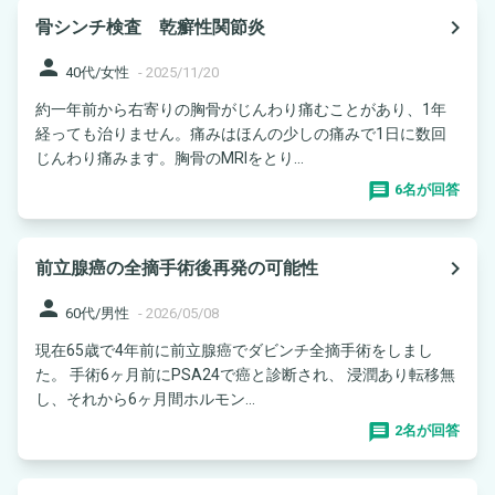
navigate_next
骨シンチ検査 乾癬性関節炎
person
40代/女性
-
2025/11/20
約一年前から右寄りの胸骨がじんわり痛むことがあり、1年
経っても治りません。痛みはほんの少しの痛みで1日に数回
じんわり痛みます。胸骨のMRIをとり...
6名が回答
navigate_next
前立腺癌の全摘手術後再発の可能性
person
60代/男性
-
2026/05/08
現在65歳で4年前に前立腺癌でダビンチ全摘手術をしまし
た。 手術6ヶ月前にPSA24で癌と診断され、 浸潤あり転移無
し、それから6ヶ月間ホルモン...
2名が回答