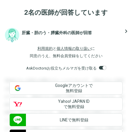
2名の医師が回答しています
navigate_next
肝臓・胆のう・膵臓外科の医師が回答
利用規約
と
個人情報の取り扱い
に
同意のうえ、無料会員登録をしてください
AskDoctorsお役立ちメルマガを受け取る
登録すると回答を閲覧することができます。登録すると回答
Googleアカウントで
を閲覧することができます。登録すると回答を閲覧すること
無料登録
ができます。登録すると回答を閲覧することができます。登
Yahoo! JAPAN ID
録すると回答を閲覧することができます。登録すると回答を
で無料登録
閲覧することができます。登録すると回答を閲覧することが
LINEで無料登録
できます。登録すると回答を閲覧することができます。登録
すると回答を閲覧することができます。登録すると回答を閲