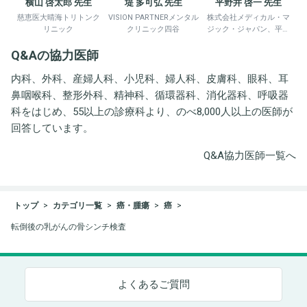
横山 啓太郎 先生
堤 多可弘 先生
平野井 啓一 先生
慈恵医大晴海トリトンク
VISION PARTNERメンタル
株式会社メディカル・マ
リニック
クリニック四谷
ジック・ジャパン、平野
井労働衛生コンサルタン
Q&Aの協力医師
ト事務所
内科、外科、産婦人科、小児科、婦人科、皮膚科、眼科、耳
鼻咽喉科、整形外科、精神科、循環器科、消化器科、呼吸器
科をはじめ、55以上の診療科より、のべ8,000人以上の医師が
回答しています。
Q&A協力医師一覧へ
トップ
カテゴリ一覧
癌・腫瘍
癌
転倒後の乳がんの骨シンチ検査
よくあるご質問