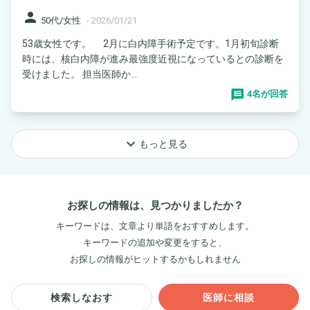
person
50代/女性
-
2026/01/21
53歳女性です。 2月に白内障手術予定です。1月初旬診断
時には、核白内障が進み最強度近視になっているとの診断を
受けました。 担当医師か...
4名が回答
keyboard_arrow_down
もっと見る
お探しの情報は、見つかりましたか？
キーワードは、文章より単語をおすすめします。
キーワードの追加や変更をすると、
お探しの情報がヒットするかもしれません
検索しなおす
医師に相談