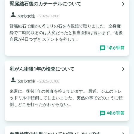
navigate_next
腎臓結石後のカテーテルについて
person
60代/女性
-
2025/09/06
腎臓結石で細かい9ミリの石を内視鏡で取りました、全身麻
酔で二時間取るのは大変だったと担当医師は言います。術後
血尿が4日つずき ステントを外して...
1名が回答
navigate_next
乳がん術後1年の検査について
person
60代/女性
-
2026/03/08
来週に、術後1年の検査を控えています。 最近、ジムのトレ
ッドミル中転倒してしまいました。突然の事でどのように転
倒しどこを打ったかわからない...
4名が回答