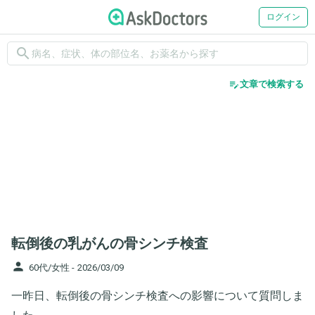
ログイン
search
edit_note
文章で検索する
転倒後の乳がんの骨シンチ検査
person
60代/女性 -
2026/03/09
一昨日、転倒後の骨シンチ検査への影響について質問しま