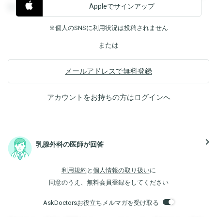
Appleでサインアップ
覧することができます。
※個人のSNSに利用状況は投稿されません
または
メールアドレスで無料登録
アカウントをお持ちの方は
ログイン
へ
navigate_next
乳腺外科の医師が回答
利用規約
と
個人情報の取り扱い
に
同意のうえ、無料会員登録をしてください
AskDoctorsお役立ちメルマガを受け取る