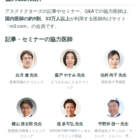
アスクドクターズの記事やセミナー、Q&Aでの協力医師は、
国内医師の約9割、33万人以上
が利用する医師向けサイト
「
m3.com
」の会員です。
記事・セミナーの協力医師
白月 遼 先生
森戸 やすみ 先生
法村 尚子 先生
患者目線のクリニック
どうかん山こどもクリニ
高松赤十字病院
ック
横山 啓太郎 先生
堤 多可弘 先生
平野井 啓一 先生
慈恵医大晴海トリトンク
VISION PARTNERメンタル
株式会社メディカル・マ
リニック
クリニック四谷
ジック・ジャパン、平野