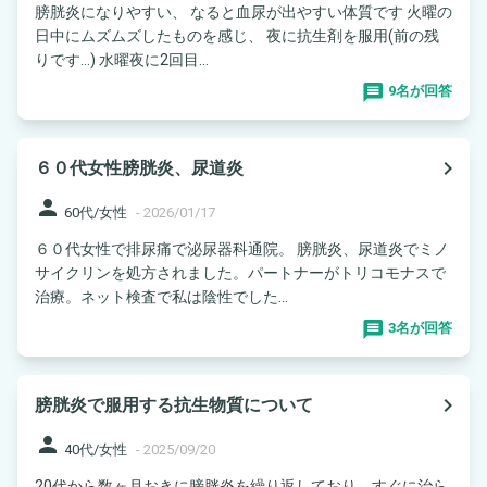
膀胱炎になりやすい、 なると血尿が出やすい体質です 火曜の
日中にムズムズしたものを感じ、 夜に抗生剤を服用(前の残
りです…) 水曜夜に2回目...
9名が回答
navigate_next
６０代女性膀胱炎、尿道炎
person
60代/女性
-
2026/01/17
６０代女性で排尿痛で泌尿器科通院。 膀胱炎、尿道炎でミノ
サイクリンを処方されました。パートナーがトリコモナスで
治療。ネット検査で私は陰性でした...
3名が回答
navigate_next
膀胱炎で服用する抗生物質について
person
40代/女性
-
2025/09/20
20代から数ヶ月おきに膀胱炎を繰り返しており、すぐに治ら