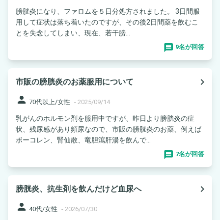
膀胱炎になり、ファロムを５日分処方されました。 3日間服
用して症状は落ち着いたのですが、その後2日間薬を飲むこ
とを失念してしまい、現在、若干膀...
9名が回答
navigate_next
市販の膀胱炎のお薬服用について
person
70代以上/女性
-
2025/09/14
乳がんのホルモン剤を服用中ですが、昨日より膀胱炎の症
状、残尿感があり頻尿なので、市販の膀胱炎のお薬、例えば
ボーコレン、腎仙散、竜胆瀉肝湯を飲んで...
7名が回答
navigate_next
膀胱炎、抗生剤を飲んだけど血尿へ
person
40代/女性
-
2026/07/30