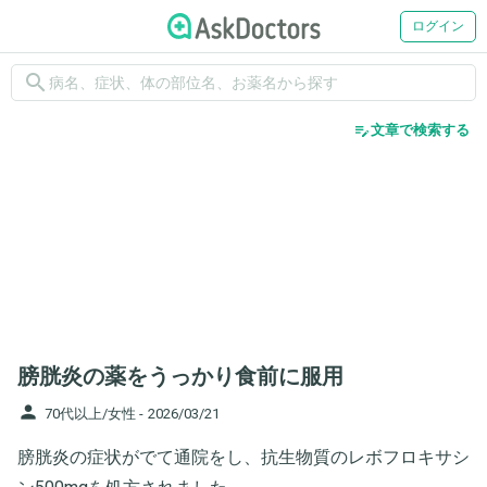
ログイン
search
edit_note
文章で検索する
膀胱炎の薬をうっかり食前に服用
person
70代以上/女性 -
2026/03/21
膀胱炎の症状がでて通院をし、抗生物質のレボフロキサシ