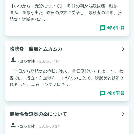
【いつから・受診について】 - 昨日の朝から残尿感・頻尿・
痛み・血尿が出た - 昨日の夕方に受診し、尿検査の結果、膀
胱炎と診断された ...
4名が回答
navigate_next
膀胱炎 腹痛とムカムカ
person
40代/女性
-
2026/01/14
一昨日から膀胱炎の症状があり、昨日受診いたしました。 検
査では、潜血・白血球2＋、pH7とのことで、膀胱炎と診断さ
れました。 現在、シタフロキサ...
2名が回答
navigate_next
逆流性食道炎の薬について
person
40代/女性
-
2025/09/24