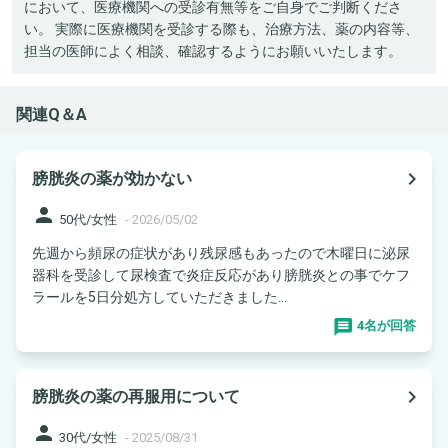
において、医療機関への受診有無等をご自身でご判断くださ
い。 実際に医療機関を受診する際も、治療方法、薬の内容等、
担当の医師によく相談、確認するようにお願いいたします。
関連Q＆A
navigate_next
膀胱炎の薬が効かない
person
50代/女性
-
2026/05/02
先週から頻尿の症状があり残尿感もあったので木曜日に泌尿
器科を受診して尿検査で炎症反応があり膀胱炎との事でケフ
ラールを5日分処方していただきました...
4名が回答
navigate_next
膀胱炎の薬の再服用について
person
30代/女性
-
2025/08/31