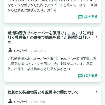
なさそうな感じがした際はクラビットを飲んでいます。 今朝
から膀胱炎の症状があり、お守り...
2名が回答
過活動膀胱でベオーバーを服用です。あまり効果は
navigate_next
無く杜仲茶との併用で効果を感じた為問題は無い
か。
person
50代/女性
-
2025/12/18
過活動膀胱の為ベオーバーを服用。それでも一時間半事に強
い尿意を感じパットを使用し生活に支障があります。黒豆
茶、杜仲茶、胡桃黒糖など効果があるとの...
1名が回答
navigate_next
膀胱炎の抗生物質と今服用中の薬について
person
50代/女性
-
2026/06/01