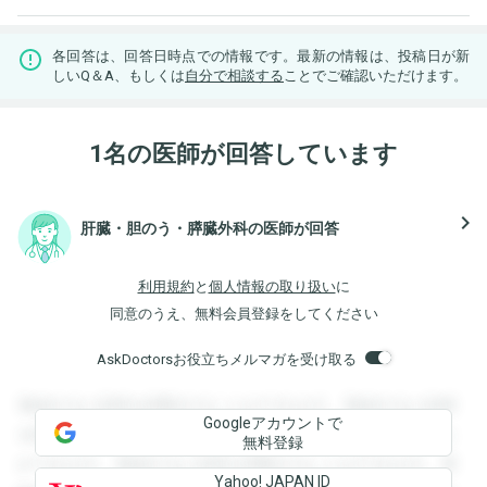
各回答は、回答日時点での情報です。最新の情報は、投稿日が新
しいQ＆A、もしくは
自分で相談する
ことでご確認いただけます。
1名の医師が回答しています
navigate_next
肝臓・胆のう・膵臓外科の医師が回答
利用規約
と
個人情報の取り扱い
に
同意のうえ、無料会員登録をしてください
AskDoctorsお役立ちメルマガを受け取る
登録すると回答を閲覧することができます。登録すると回答
Googleアカウントで
を閲覧することができます。登録すると回答を閲覧すること
無料登録
ができます。登録すると回答を閲覧することができます。登
Yahoo! JAPAN ID