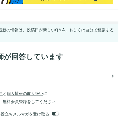
最新の情報は、投稿日が新しいQ＆A、もしくは
自分で相談する
師が回答しています
navigate_next
約
と
個人情報の取り扱い
に
、無料会員登録をしてください
orsお役立ちメルマガを受け取る