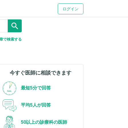
ログイン
search
章で検索する
今すぐ医師に相談できます
最短5分で回答
平均5人が回答
50以上の診療科の医師