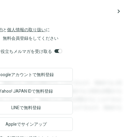
navigate_next
約
と
個人情報の取り扱い
に
、無料会員登録をしてください
orsお役立ちメルマガを受け取る
Googleアカウントで
無料登録
。登録すると回答を閲覧することができます。登録すると回
回答を閲覧することができます。登録すると回答を閲覧する
Yahoo! JAPAN ID
で無料登録
ることができます。登録すると回答を閲覧することができま
ます。登録すると回答を閲覧することができます。登録する
LINEで無料登録
Appleでサインアップ