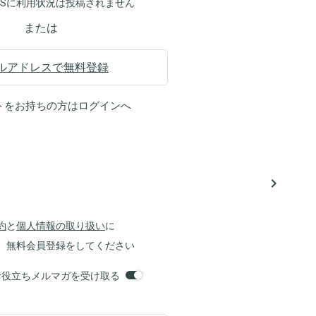
NSに利用状況は投稿されません
または
ルアドレスで無料登録
トをお持ちの方は
ログイン
へ
navigate_next
約
と
個人情報の取り扱い
に
、無料会員登録をしてください
orsお役立ちメルマガを受け取る