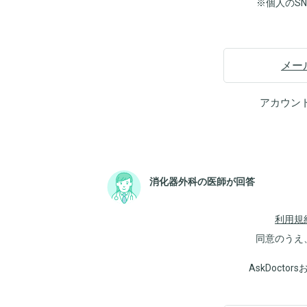
※個人のS
メー
アカウン
消化器外科の医師が回答
利用規
同意のうえ
AskDoct