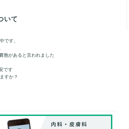
ついて
院中です。
。
、嚢胞があると言われました
不安です
りますか？