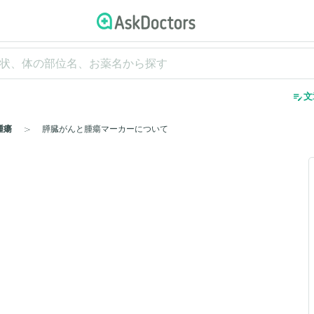
edit_note
文
腫瘍
膵臓がんと腫瘍マーカーについて