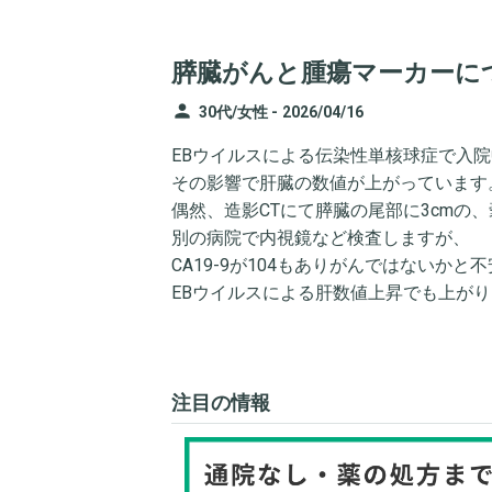
膵臓がんと腫瘍マーカーに
person
30代/女性 -
2026/04/16
EBウイルスによる伝染性単核球症で入
その影響で肝臓の数値が上がっています
偶然、造影CTにて膵臓の尾部に3cmの
別の病院で内視鏡など検査しますが、
CA19-9が104もありがんではないかと
EBウイルスによる肝数値上昇でも上が
注目の情報